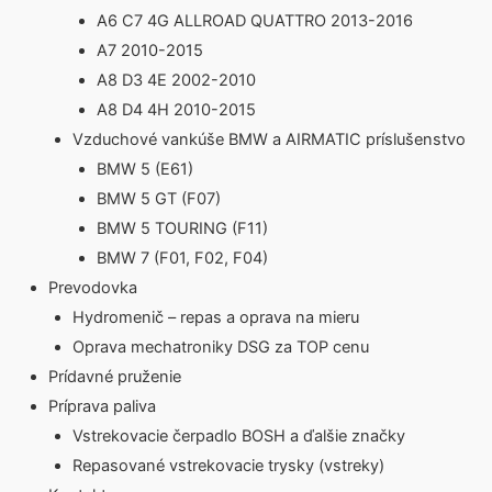
A6 C7 4G ALLROAD QUATTRO 2013-2016
A7 2010-2015
A8 D3 4E 2002-2010
A8 D4 4H 2010-2015
Vzduchové vankúše BMW a AIRMATIC príslušenstvo
BMW 5 (E61)
BMW 5 GT (F07)
BMW 5 TOURING (F11)
BMW 7 (F01, F02, F04)
Prevodovka
Hydromenič – repas a oprava na mieru
Oprava mechatroniky DSG za TOP cenu
Prídavné pruženie
Príprava paliva
Vstrekovacie čerpadlo BOSH a ďalšie značky
Repasované vstrekovacie trysky (vstreky)