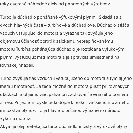
roky overené náhradné diely od popredných výrobcov.
Turbo je dúchadlo poháňané výfukovými plynmi. Skladá sa z
dvoch hlavných častí – turbínové a dúchadlové. Dúchadlo stláča
vzduch vstupujúci do motora a výrazne tak zvyšuje jeho
objemovú účinnosť oproti klasickému nepreplňovanému
motoru.Turbína poháňajúca dúchadlo je roztáčaná výfukovými
plynmi vystupujúcimi z motora a je spravidla umiestnená na
rovnakej hriadeli.
Turbo zvyšuje tlak vzduchu vstupujúceho do motora a tým aj jeho
mernú hmotnosť. Je teda možné do motora pustiť pri rovnakých
otáčkach a objemu viac paliva pri zachovaní rovnakého pomeru
zmesi. Pri jednom cykle teda dôjde k reakcii väčšieho molárneho
množstva plynov. To je hlavnou príčinou výrazného nárastu
výkonu motora.
Akým je olej pretekajúci turbodúchadlom čistý a výfukové plyny