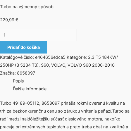
Turbo na výmenný spôsob
229,99
€
Pridať do košíka
Katalógové číslo:
e464656edca5
Kategórie:
2.3 T5 184KW/
250HP (B 5234 T3)
,
S60
,
VOLVO
,
VOLVO S60 2000-2010
Značka:
8658097
Popis
Ďalšie informácie
Turbo 49189-05112, 8658097 prináša rokmi overenú kvalitu na
trh za bezkonkurenčnú cenu so zárukou vrátenia peňazí.Turbo sa
radí medzi najdôležitejšiu súčasť dieslového motora, nakoľko
pracuje pri extrémnych teplotách a preto treba dbať na kvalitné a