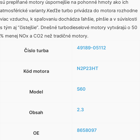
sú prepĺňané motory úspornejšie na pohonné hmoty ako ich
atmosférické varianty.Keďže turbo privádza do motora rozhodne
viac vzduchu, k spaľovaniu dochádza ľahšie, plnšie a v súvislosti
s tým aj “čistejšie”. Dnešné turbodieselové motory vytvárajú o 50
% menej NOx a CO2 než tradičné motory.
49189-05112
Číslo turba
N2P23HT
Kód motora
S60
Model
2.3
Obsah
8658097
OE