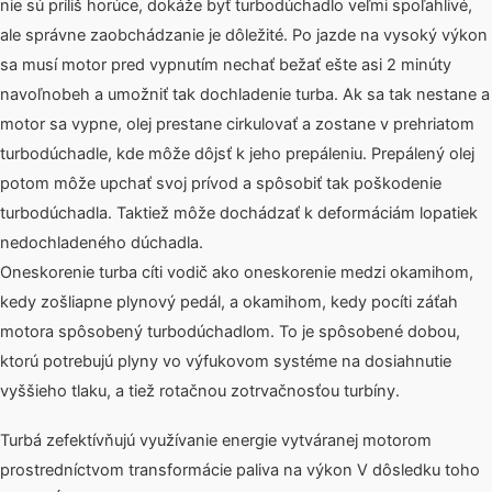
nie sú príliš horúce, dokáže byť turbodúchadlo veľmi spoľahlivé,
ale správne zaobchádzanie je dôležité. Po jazde na vysoký výkon
sa musí motor pred vypnutím nechať bežať ešte asi 2 minúty
navoľnobeh a umožniť tak dochladenie turba. Ak sa tak nestane a
motor sa vypne, olej prestane cirkulovať a zostane v prehriatom
turbodúchadle, kde môže dôjsť k jeho prepáleniu. Prepálený olej
potom môže upchať svoj prívod a spôsobiť tak poškodenie
turbodúchadla. Taktiež môže dochádzať k deformáciám lopatiek
nedochladeného dúchadla.
Oneskorenie turba cíti vodič ako oneskorenie medzi okamihom,
kedy zošliapne plynový pedál, a okamihom, kedy pocíti záťah
motora spôsobený turbodúchadlom. To je spôsobené dobou,
ktorú potrebujú plyny vo výfukovom systéme na dosiahnutie
vyššieho tlaku, a tiež rotačnou zotrvačnosťou turbíny.
Turbá zefektívňujú využívanie energie vytváranej motorom
prostredníctvom transformácie paliva na výkon V dôsledku toho