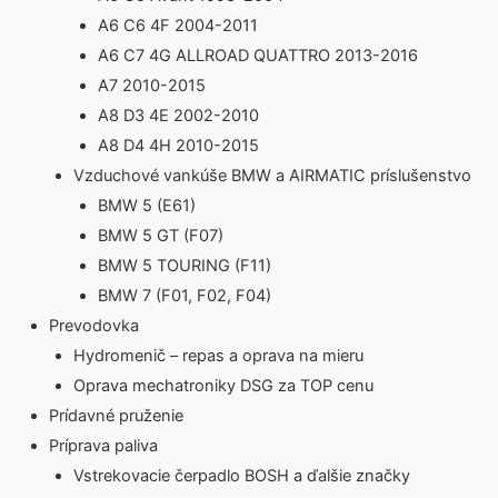
A6 C6 4F 2004-2011
A6 C7 4G ALLROAD QUATTRO 2013-2016
A7 2010-2015
A8 D3 4E 2002-2010
A8 D4 4H 2010-2015
Vzduchové vankúše BMW a AIRMATIC príslušenstvo
BMW 5 (E61)
BMW 5 GT (F07)
BMW 5 TOURING (F11)
BMW 7 (F01, F02, F04)
Prevodovka
Hydromenič – repas a oprava na mieru
Oprava mechatroniky DSG za TOP cenu
Prídavné pruženie
Príprava paliva
Vstrekovacie čerpadlo BOSH a ďalšie značky