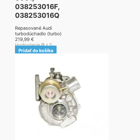
038253016F,
038253016Q
Repasované Audi
turbodúchadlo (turbo)
219,99
€
Hodnotenie
0
z 5
Pridať do košíka