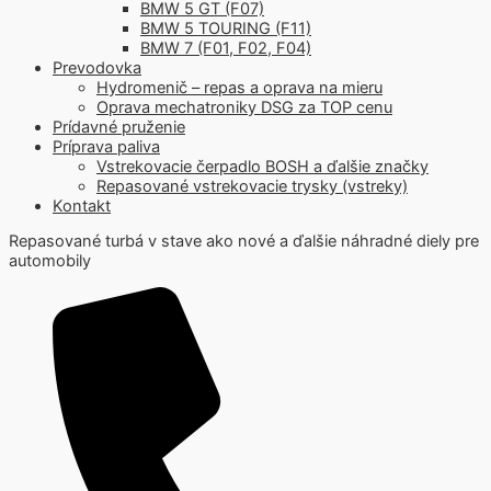
BMW 5 GT (F07)
BMW 5 TOURING (F11)
BMW 7 (F01, F02, F04)
Prevodovka
Hydromenič – repas a oprava na mieru
Oprava mechatroniky DSG za TOP cenu
Prídavné pruženie
Príprava paliva
Vstrekovacie čerpadlo BOSH a ďalšie značky
Repasované vstrekovacie trysky (vstreky)
Kontakt
Repasované turbá v stave ako nové a ďalšie náhradné diely pre
automobily