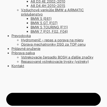
A8 D3 4E 2002-2010
A8 D4 4H 2010-2015
Vzduchové vankúše BMW a AIRMATIC
príslušenstvo
BMW 5 (E61)
BMW 5 GT (F07)
BMW 5 TOURING (F11)
BMW 7 (F01, F02, F04)
Prevodovka
Hydromenič – repas a oprava na mieru
Oprava mechatroniky DSG za TOP cenu
Prídavné pruženie
Príprava paliva
Vstrekovacie čerpadlo BOSH a ďalšie značky
Repasované vstrekovacie trysky (vstreky)
Kontakt