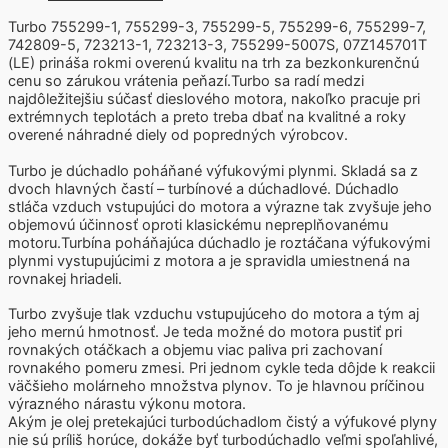
Turbo 755299-1, 755299-3, 755299-5, 755299-6, 755299-7,
742809-5, 723213-1, 723213-3, 755299-5007S, 07Z145701T
(LE) prináša rokmi overenú kvalitu na trh za bezkonkurenčnú
cenu so zárukou vrátenia peňazí.Turbo sa radí medzi
najdôležitejšiu súčasť dieslového motora, nakoľko pracuje pri
extrémnych teplotách a preto treba dbať na kvalitné a roky
overené náhradné diely od popredných výrobcov.
Turbo je dúchadlo poháňané výfukovými plynmi. Skladá sa z
dvoch hlavných častí – turbínové a dúchadlové. Dúchadlo
stláča vzduch vstupujúci do motora a výrazne tak zvyšuje jeho
objemovú účinnosť oproti klasickému nepreplňovanému
motoru.Turbína poháňajúca dúchadlo je roztáčana výfukovými
plynmi vystupujúcimi z motora a je spravidla umiestnená na
rovnakej hriadeli.
Turbo zvyšuje tlak vzduchu vstupujúceho do motora a tým aj
jeho mernú hmotnosť. Je teda možné do motora pustiť pri
rovnakých otáčkach a objemu viac paliva pri zachovaní
rovnakého pomeru zmesi. Pri jednom cykle teda dôjde k reakcii
väčšieho molárneho množstva plynov. To je hlavnou príčinou
výrazného nárastu výkonu motora.
Akým je olej pretekajúci turbodúchadlom čistý a výfukové plyny
nie sú príliš horúce, dokáže byť turbodúchadlo veľmi spoľahlivé,