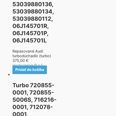
53039880136,
53039880134,
53039880112,
06J145701R,
06J145701P,
06J145701L
Repasované Audi
turbodúchadlo (turbo)
375,00
€
Hodnotenie
0
z 5
Pridať do košíka
Turbo 720855-
0001, 720855-
5006S, 716216-
0001, 712078-
0001,