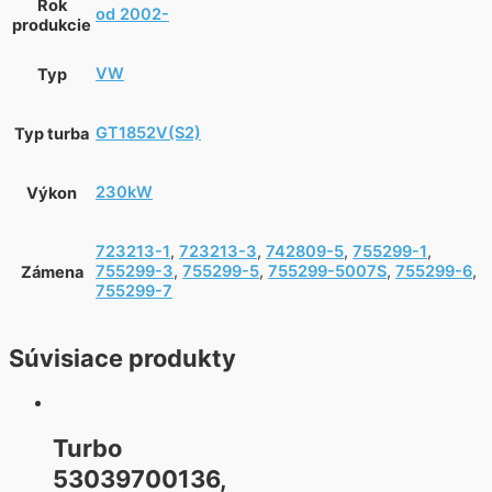
Rok
od 2002-
produkcie
VW
Typ
GT1852V(S2)
Typ turba
230kW
Výkon
723213-1
,
723213-3
,
742809-5
,
755299-1
,
755299-3
,
755299-5
,
755299-5007S
,
755299-6
,
Zámena
755299-7
Súvisiace produkty
Turbo
53039700136,