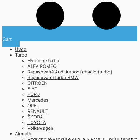
Cart
Úvod
Turbo
Hybridné turbo
ALFA ROMEO
Repasované Audi turbodúchadlo (turbo)
Repasované turbo BMW
CITROËN
FIAT
FORD
Mercedes
OPEL
RENAULT
ŠKODA
TOYOTA
Volkswagen
Airmatic
Vzduchové vankúše Audi a AIRMATIC príslušenstvo