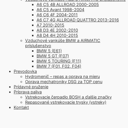
A6 C5 4B ALLROAD 2000-2005
A6 C5 Avant 1998-2004
A6 C6 4F 2004-2011
A6 C7 4G ALLROAD QUATTRO 2013-2016
A7 2010-2015
A8 D3 4E 2002-2010
A8 D4 4H 2010-2015
Vzduchové vankúše BMW a AIRMATIC
príslušenstvo
BMW 5 (E61)
BMW 5 GT (F07)
BMW 5 TOURING (F11)
BMW 7 (F01, F02, F04)
Prevodovka
Hydromenič – repas a oprava na mieru
Oprava mechatroniky DSG za TOP cenu
Prídavné pruženie
Príprava paliva
Vstrekovacie čerpadlo BOSH a ďalšie značky
Repasované vstrekovacie trysky (vstreky)
Kontakt