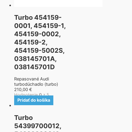
Turbo 454159-
0001, 454159-1,
454159-0002,
454159-2,
454159-5002S,
038145701A,
038145701D
Repasované Audi
turbodúchadlo (turbo)
210,00
€
Hodnotenie
0
z 5
Pridať do košíka
Turbo
54399700012,