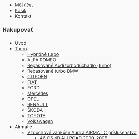
Môj účet
Košík
Kontakt
Nakupovať
Úvod
Turbo
Hybridné turbo
ALFA ROMEO
Repasované Audi turbodúchadlo (turbo)
Repasované turbo BMW
CITROËN
FIAT
FORD
Mercedes
OPEL
RENAULT
ŠKODA
TOYOTA
Volkswagen
Airmatic
Vzduchové vankúše Audi a AIRMATIC príslušenstvo
A6 C5 4B ALLROAD 2000-2005