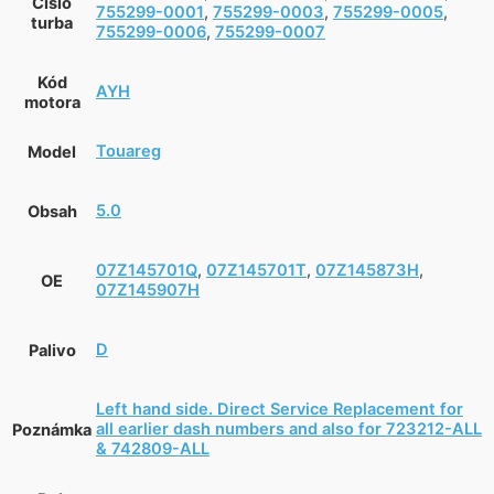
Číslo
755299-0001
,
755299-0003
,
755299-0005
,
turba
755299-0006
,
755299-0007
Kód
AYH
motora
Touareg
Model
5.0
Obsah
07Z145701Q
,
07Z145701T
,
07Z145873H
,
OE
07Z145907H
D
Palivo
Left hand side. Direct Service Replacement for
all earlier dash numbers and also for 723212-ALL
Poznámka
& 742809-ALL