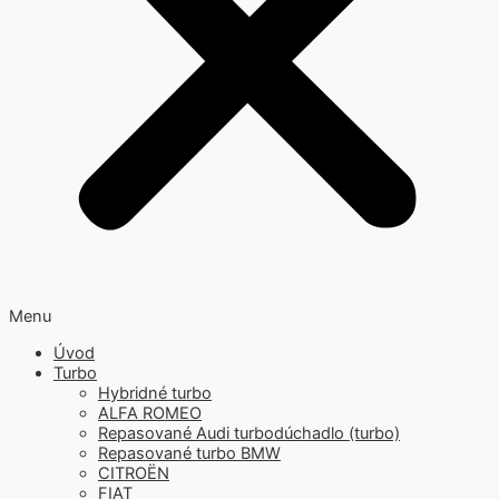
Menu
Úvod
Turbo
Hybridné turbo
ALFA ROMEO
Repasované Audi turbodúchadlo (turbo)
Repasované turbo BMW
CITROËN
FIAT