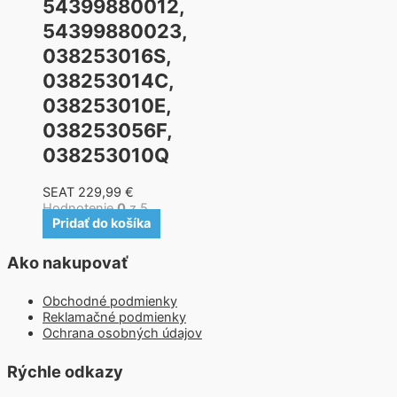
54399880012,
54399880023,
038253016S,
038253014C,
038253010E,
038253056F,
038253010Q
SEAT
229,99
€
Hodnotenie
0
z 5
Pridať do košíka
Ako nakupovať
Obchodné podmienky
Reklamačné podmienky
Ochrana osobných údajov
Rýchle odkazy