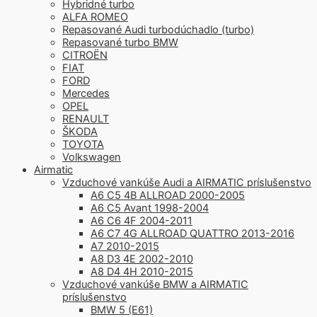
Hybridné turbo
ALFA ROMEO
Repasované Audi turbodúchadlo (turbo)
Repasované turbo BMW
CITROËN
FIAT
FORD
Mercedes
OPEL
RENAULT
ŠKODA
TOYOTA
Volkswagen
Airmatic
Vzduchové vankúše Audi a AIRMATIC príslušenstvo
A6 C5 4B ALLROAD 2000-2005
A6 C5 Avant 1998-2004
A6 C6 4F 2004-2011
A6 C7 4G ALLROAD QUATTRO 2013-2016
A7 2010-2015
A8 D3 4E 2002-2010
A8 D4 4H 2010-2015
Vzduchové vankúše BMW a AIRMATIC
príslušenstvo
BMW 5 (E61)