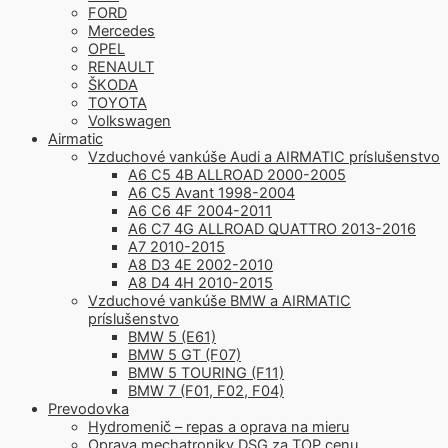
FORD
Mercedes
OPEL
RENAULT
ŠKODA
TOYOTA
Volkswagen
Airmatic
Vzduchové vankúše Audi a AIRMATIC príslušenstvo
A6 C5 4B ALLROAD 2000-2005
A6 C5 Avant 1998-2004
A6 C6 4F 2004-2011
A6 C7 4G ALLROAD QUATTRO 2013-2016
A7 2010-2015
A8 D3 4E 2002-2010
A8 D4 4H 2010-2015
Vzduchové vankúše BMW a AIRMATIC
príslušenstvo
BMW 5 (E61)
BMW 5 GT (F07)
BMW 5 TOURING (F11)
BMW 7 (F01, F02, F04)
Prevodovka
Hydromenič – repas a oprava na mieru
Oprava mechatroniky DSG za TOP cenu