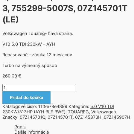
3, 755299-5007S, 07Z145701T
(LE)
Volkswagen Touareg- Ľavá strana.
V10 5.0 TDI 230kW – AYH
Repasované – záruka 12 mesiacov
Turbo na výmenný spôsob
260,00
€
Pridať do košíka
Katalógové číslo:
11f9e78e4899
Kategórie:
5.0 V10 TDI
230KW/313HP (AYH.BLE.BWF)
,
TOUAREG
,
Volkswagen
Značky:
07Z145701Q
,
07Z145701T
,
07Z145873H
,
07Z145907H
Popis
Ďalšie informácie