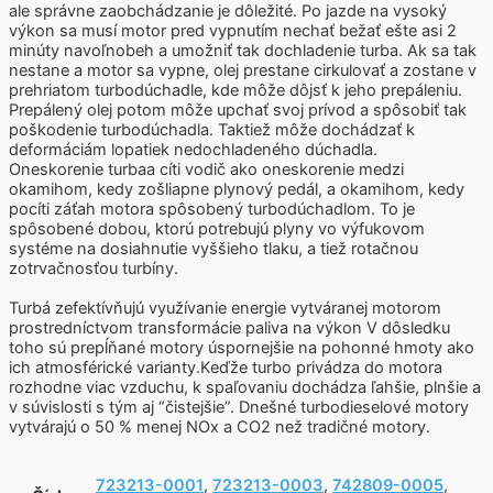
ale správne zaobchádzanie je dôležité. Po jazde na vysoký
výkon sa musí motor pred vypnutím nechať bežať ešte asi 2
minúty navoľnobeh a umožniť tak dochladenie turba. Ak sa tak
nestane a motor sa vypne, olej prestane cirkulovať a zostane v
prehriatom turbodúchadle, kde môže dôjsť k jeho prepáleniu.
Prepálený olej potom môže upchať svoj prívod a spôsobiť tak
poškodenie turbodúchadla. Taktiež môže dochádzať k
deformáciám lopatiek nedochladeného dúchadla.
Oneskorenie turbaa cíti vodič ako oneskorenie medzi
okamihom, kedy zošliapne plynový pedál, a okamihom, kedy
pocíti záťah motora spôsobený turbodúchadlom. To je
spôsobené dobou, ktorú potrebujú plyny vo výfukovom
systéme na dosiahnutie vyššieho tlaku, a tiež rotačnou
zotrvačnosťou turbíny.
Turbá zefektívňujú využívanie energie vytváranej motorom
prostredníctvom transformácie paliva na výkon V dôsledku
toho sú prepĺňané motory úspornejšie na pohonné hmoty ako
ich atmosférické varianty.Keďže turbo privádza do motora
rozhodne viac vzduchu, k spaľovaniu dochádza ľahšie, plnšie a
v súvislosti s tým aj “čistejšie”. Dnešné turbodieselové motory
vytvárajú o 50 % menej NOx a CO2 než tradičné motory.
723213-0001
,
723213-0003
,
742809-0005
,