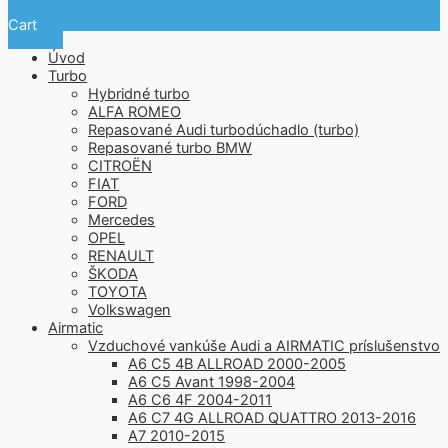
Cart
Úvod
Turbo
Hybridné turbo
ALFA ROMEO
Repasované Audi turbodúchadlo (turbo)
Repasované turbo BMW
CITROËN
FIAT
FORD
Mercedes
OPEL
RENAULT
ŠKODA
TOYOTA
Volkswagen
Airmatic
Vzduchové vankúše Audi a AIRMATIC príslušenstvo
A6 C5 4B ALLROAD 2000-2005
A6 C5 Avant 1998-2004
A6 C6 4F 2004-2011
A6 C7 4G ALLROAD QUATTRO 2013-2016
A7 2010-2015