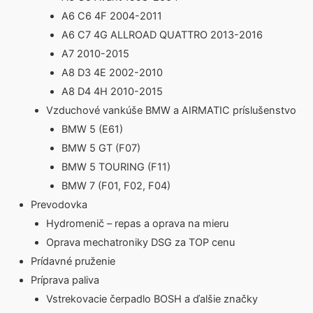
A6 C6 4F 2004-2011
A6 C7 4G ALLROAD QUATTRO 2013-2016
A7 2010-2015
A8 D3 4E 2002-2010
A8 D4 4H 2010-2015
Vzduchové vankúše BMW a AIRMATIC príslušenstvo
BMW 5 (E61)
BMW 5 GT (F07)
BMW 5 TOURING (F11)
BMW 7 (F01, F02, F04)
Prevodovka
Hydromenič – repas a oprava na mieru
Oprava mechatroniky DSG za TOP cenu
Prídavné pruženie
Príprava paliva
Vstrekovacie čerpadlo BOSH a ďalšie značky