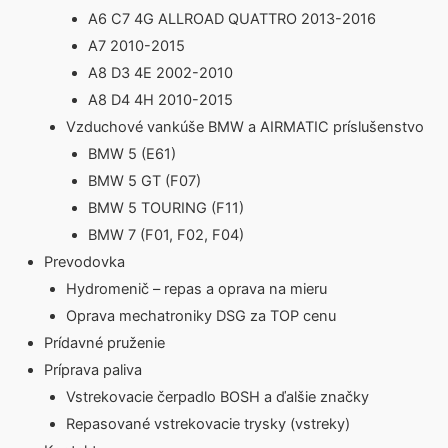
A6 C7 4G ALLROAD QUATTRO 2013-2016
A7 2010-2015
A8 D3 4E 2002-2010
A8 D4 4H 2010-2015
Vzduchové vankúše BMW a AIRMATIC príslušenstvo
BMW 5 (E61)
BMW 5 GT (F07)
BMW 5 TOURING (F11)
BMW 7 (F01, F02, F04)
Prevodovka
Hydromenič – repas a oprava na mieru
Oprava mechatroniky DSG za TOP cenu
Prídavné pruženie
Príprava paliva
Vstrekovacie čerpadlo BOSH a ďalšie značky
Repasované vstrekovacie trysky (vstreky)