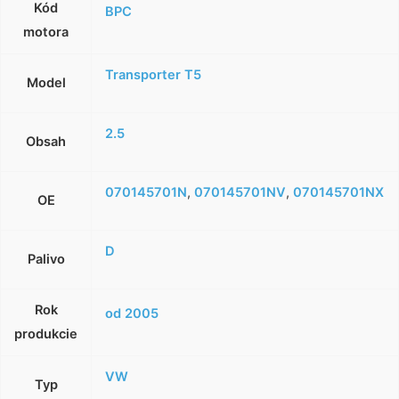
Kód
BPC
motora
Transporter T5
Model
2.5
Obsah
070145701N
,
070145701NV
,
070145701NX
OE
D
Palivo
Rok
od 2005
produkcie
VW
Typ