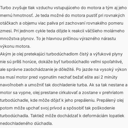
Turbo zvyšuje tlak vzduchu vstupujúceho do motora a tým aj jeho
mernú hmotnosť. Je teda možné do motora pustiť pri rovnakých
otáčkach a objemu viac paliva pri zachovaní rovnakého pomeru
zmesi. Pri jednom cykle teda dôjde k reakcii väčšieho molárneho
množstva plynov. To je hlavnou príčinou výrazného nárastu
výkonu motora.
Akým je olej pretekajúci turbodúchadlom čistý a výfukové plyny
nie sú príliš horúce, dokáže byť turbodúchadlo veľmi spoľahlivé,
ale správne zaobchádzanie je dôležité. Po jazde na vysoký výkon
sa musí motor pred vypnutím nechať bežať ešte asi 2 minúty
navoľnobeh a umožniť tak dochladenie turba. Ak sa tak nestane a
motor sa vypne, olej prestane cirkulovať a zostane v prehriatom
turbodúchadle, kde môže dôjsť k jeho prepáleniu. Prepálený olej
potom môže upchať svoj prívod a spôsobiť tak poškodenie
turbodúchadla. Taktiež môže dochádzať k deformáciám lopatiek
nedochladeného dúchadla.