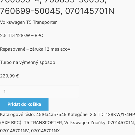
760699-5004S, 070145701N
Volkswagen T5 Transporter
2.5 TDI 128kW – BPC
Repasované – záruka 12 mesiacov
Turbo na výmenný spôsob
229,99
€
Pridať do košíka
Katalógové číslo:
45f6a4a57549
Kategórie:
2.5 TDI 128KW/174HP
(AXE BPC)
,
T5 TRANSPORTER
,
Volkswagen
Značky:
070145701N
,
070145701NV
,
070145701NX