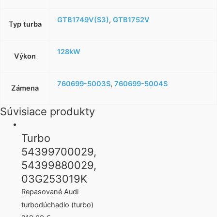
GTB1749V(S3)
,
GTB1752V
Typ turba
128kW
Výkon
760699-5003S
,
760699-5004S
Zámena
Súvisiace produkty
Turbo
54399700029,
54399880029,
03G253019K
Repasované Audi
turbodúchadlo (turbo)