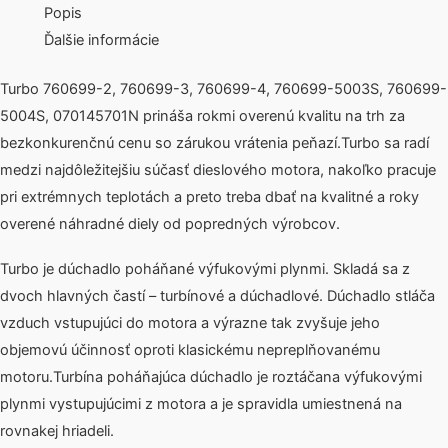
Popis
Ďalšie informácie
Turbo 760699-2, 760699-3, 760699-4, 760699-5003S, 760699-
5004S, 070145701N prináša rokmi overenú kvalitu na trh za
bezkonkurenčnú cenu so zárukou vrátenia peňazí.Turbo sa radí
medzi najdôležitejšiu súčasť dieslového motora, nakoľko pracuje
pri extrémnych teplotách a preto treba dbať na kvalitné a roky
overené náhradné diely od popredných výrobcov.
Turbo je dúchadlo poháňané výfukovými plynmi. Skladá sa z
dvoch hlavných častí – turbínové a dúchadlové. Dúchadlo stláča
vzduch vstupujúci do motora a výrazne tak zvyšuje jeho
objemovú účinnosť oproti klasickému nepreplňovanému
motoru.Turbína poháňajúca dúchadlo je roztáčana výfukovými
plynmi vystupujúcimi z motora a je spravidla umiestnená na
rovnakej hriadeli.