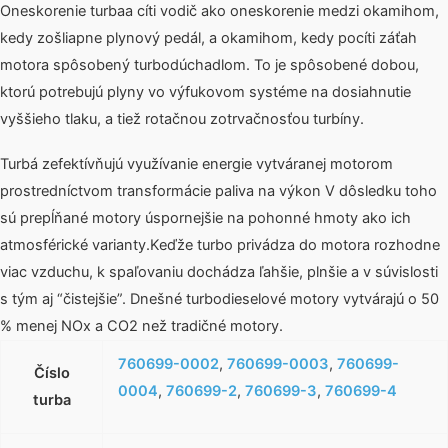
Oneskorenie turbaa cíti vodič ako oneskorenie medzi okamihom,
kedy zošliapne plynový pedál, a okamihom, kedy pocíti záťah
motora spôsobený turbodúchadlom. To je spôsobené dobou,
ktorú potrebujú plyny vo výfukovom systéme na dosiahnutie
vyššieho tlaku, a tiež rotačnou zotrvačnosťou turbíny.
Turbá zefektívňujú využívanie energie vytváranej motorom
prostredníctvom transformácie paliva na výkon V dôsledku toho
sú prepĺňané motory úspornejšie na pohonné hmoty ako ich
atmosférické varianty.Keďže turbo privádza do motora rozhodne
viac vzduchu, k spaľovaniu dochádza ľahšie, plnšie a v súvislosti
s tým aj “čistejšie”. Dnešné turbodieselové motory vytvárajú o 50
% menej NOx a CO2 než tradičné motory.
760699-0002
,
760699-0003
,
760699-
Číslo
0004
,
760699-2
,
760699-3
,
760699-4
turba