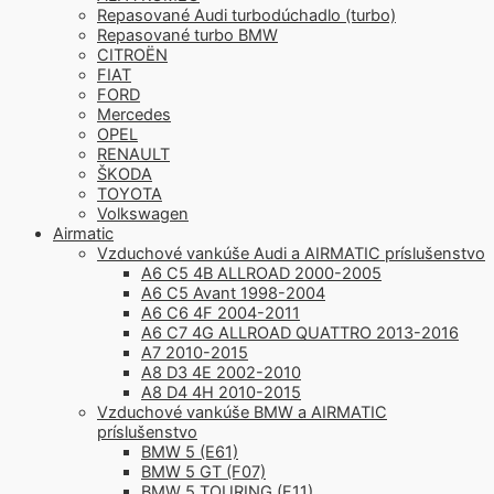
Repasované Audi turbodúchadlo (turbo)
Repasované turbo BMW
CITROËN
FIAT
FORD
Mercedes
OPEL
RENAULT
ŠKODA
TOYOTA
Volkswagen
Airmatic
Vzduchové vankúše Audi a AIRMATIC príslušenstvo
A6 C5 4B ALLROAD 2000-2005
A6 C5 Avant 1998-2004
A6 C6 4F 2004-2011
A6 C7 4G ALLROAD QUATTRO 2013-2016
A7 2010-2015
A8 D3 4E 2002-2010
A8 D4 4H 2010-2015
Vzduchové vankúše BMW a AIRMATIC
príslušenstvo
BMW 5 (E61)
BMW 5 GT (F07)
BMW 5 TOURING (F11)