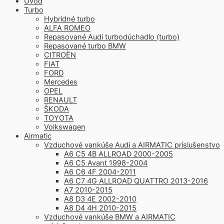
Úvod
Turbo
Hybridné turbo
ALFA ROMEO
Repasované Audi turbodúchadlo (turbo)
Repasované turbo BMW
CITROËN
FIAT
FORD
Mercedes
OPEL
RENAULT
ŠKODA
TOYOTA
Volkswagen
Airmatic
Vzduchové vankúše Audi a AIRMATIC príslušenstvo
A6 C5 4B ALLROAD 2000-2005
A6 C5 Avant 1998-2004
A6 C6 4F 2004-2011
A6 C7 4G ALLROAD QUATTRO 2013-2016
A7 2010-2015
A8 D3 4E 2002-2010
A8 D4 4H 2010-2015
Vzduchové vankúše BMW a AIRMATIC