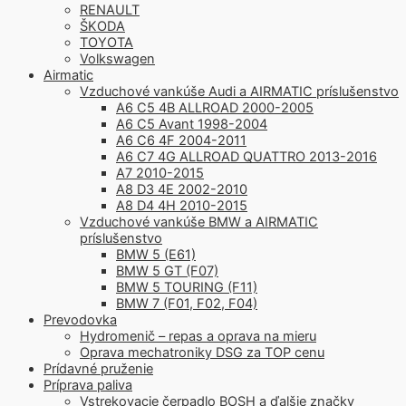
RENAULT
ŠKODA
TOYOTA
Volkswagen
Airmatic
Vzduchové vankúše Audi a AIRMATIC príslušenstvo
A6 C5 4B ALLROAD 2000-2005
A6 C5 Avant 1998-2004
A6 C6 4F 2004-2011
A6 C7 4G ALLROAD QUATTRO 2013-2016
A7 2010-2015
A8 D3 4E 2002-2010
A8 D4 4H 2010-2015
Vzduchové vankúše BMW a AIRMATIC
príslušenstvo
BMW 5 (E61)
BMW 5 GT (F07)
BMW 5 TOURING (F11)
BMW 7 (F01, F02, F04)
Prevodovka
Hydromenič – repas a oprava na mieru
Oprava mechatroniky DSG za TOP cenu
Prídavné pruženie
Príprava paliva
Vstrekovacie čerpadlo BOSH a ďalšie značky