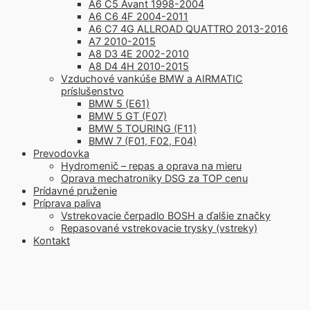
A6 C5 Avant 1998-2004
A6 C6 4F 2004-2011
A6 C7 4G ALLROAD QUATTRO 2013-2016
A7 2010-2015
A8 D3 4E 2002-2010
A8 D4 4H 2010-2015
Vzduchové vankúše BMW a AIRMATIC
príslušenstvo
BMW 5 (E61)
BMW 5 GT (F07)
BMW 5 TOURING (F11)
BMW 7 (F01, F02, F04)
Prevodovka
Hydromenič – repas a oprava na mieru
Oprava mechatroniky DSG za TOP cenu
Prídavné pruženie
Príprava paliva
Vstrekovacie čerpadlo BOSH a ďalšie značky
Repasované vstrekovacie trysky (vstreky)
Kontakt