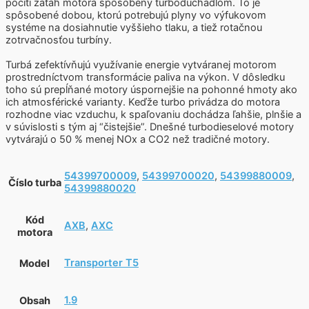
pocíti záťah motora spôsobený turbodúchadlom. To je
spôsobené dobou, ktorú potrebujú plyny vo výfukovom
systéme na dosiahnutie vyššieho tlaku, a tiež rotačnou
zotrvačnosťou turbíny.
Turbá zefektívňujú využívanie energie vytváranej motorom
prostredníctvom transformácie paliva na výkon. V dôsledku
toho sú prepĺňané motory úspornejšie na pohonné hmoty ako
ich atmosférické varianty. Keďže turbo privádza do motora
rozhodne viac vzduchu, k spaľovaniu dochádza ľahšie, plnšie a
v súvislosti s tým aj “čistejšie”. Dnešné turbodieselové motory
vytvárajú o 50 % menej NOx a CO2 než tradičné motory.
54399700009
,
54399700020
,
54399880009
,
Číslo turba
54399880020
Kód
AXB
,
AXC
motora
Transporter T5
Model
1.9
Obsah