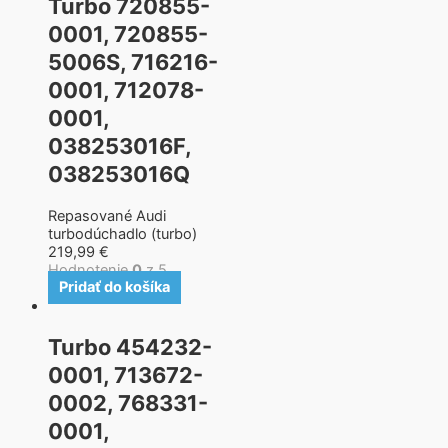
Turbo 720855-
0001, 720855-
5006S, 716216-
0001, 712078-
0001,
038253016F,
038253016Q
Repasované Audi
turbodúchadlo (turbo)
219,99
€
Hodnotenie
0
z 5
Pridať do košíka
Turbo 454232-
0001, 713672-
0002, 768331-
0001,