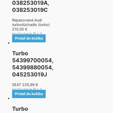
038253019A,
038253019C
Repasované Audi
turbodúchadlo (turbo)
210,00
€
Hodnotenie
0
z 5
Pridať do košíka
Turbo
54399700054,
54399880054,
045253019J
SEAT
229,99
€
Hodnotenie
0
z 5
Pridať do košíka
Turbo