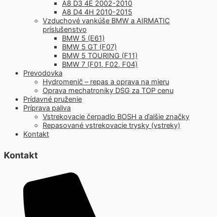
A8 D3 4E 2002-2010
A8 D4 4H 2010-2015
Vzduchové vankúše BMW a AIRMATIC
príslušenstvo
BMW 5 (E61)
BMW 5 GT (F07)
BMW 5 TOURING (F11)
BMW 7 (F01, F02, F04)
Prevodovka
Hydromenič – repas a oprava na mieru
Oprava mechatroniky DSG za TOP cenu
Prídavné pruženie
Príprava paliva
Vstrekovacie čerpadlo BOSH a ďalšie značky
Repasované vstrekovacie trysky (vstreky)
Kontakt
Kontakt