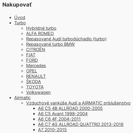
Nakupovať
Úvod
Turbo
Hybridné turbo
ALFA ROMEO
Repasované Audi turbodúchadlo (turbo)
Repasované turbo BMW
CITROËN
FIAT
FORD
Mercedes
OPEL
RENAULT
ŠKODA
TOYOTA
Volkswagen
Airmatic
Vzduchové vankúše Audi a AIRMATIC príslušenstvo
A6 C5 4B ALLROAD 2000-2005
A6 C5 Avant 1998-2004
A6 C6 4F 2004-2011
A6 C7 4G ALLROAD QUATTRO 2013-2016
A7 2010-2015