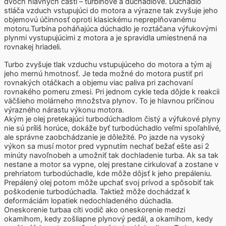
dvoch hlavných častí – turbínové a dúchadlové. Dúchadlo
stláča vzduch vstupujúci do motora a výrazne tak zvyšuje jeho
objemovú účinnosť oproti klasickému nepreplňovanému
motoru.Turbína poháňajúca dúchadlo je roztáčana výfukovými
plynmi vystupujúcimi z motora a je spravidla umiestnená na
rovnakej hriadeli.
Turbo zvyšuje tlak vzduchu vstupujúceho do motora a tým aj
jeho mernú hmotnosť. Je teda možné do motora pustiť pri
rovnakých otáčkach a objemu viac paliva pri zachovaní
rovnakého pomeru zmesi. Pri jednom cykle teda dôjde k reakcii
väčšieho molárneho množstva plynov. To je hlavnou príčinou
výrazného nárastu výkonu motora.
Akým je olej pretekajúci turbodúchadlom čistý a výfukové plyny
nie sú príliš horúce, dokáže byť turbodúchadlo veľmi spoľahlivé,
ale správne zaobchádzanie je dôležité. Po jazde na vysoký
výkon sa musí motor pred vypnutím nechať bežať ešte asi 2
minúty navoľnobeh a umožniť tak dochladenie turba. Ak sa tak
nestane a motor sa vypne, olej prestane cirkulovať a zostane v
prehriatom turbodúchadle, kde môže dôjsť k jeho prepáleniu.
Prepálený olej potom môže upchať svoj prívod a spôsobiť tak
poškodenie turbodúchadla. Taktiež môže dochádzať k
deformáciám lopatiek nedochladeného dúchadla.
Oneskorenie turbaa cíti vodič ako oneskorenie medzi
okamihom, kedy zošliapne plynový pedál, a okamihom, kedy