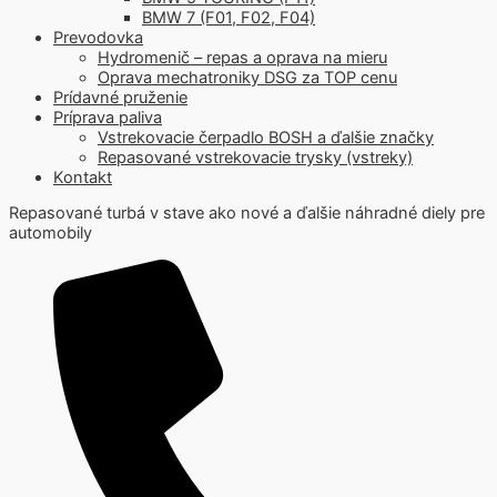
BMW 7 (F01, F02, F04)
Prevodovka
Hydromenič – repas a oprava na mieru
Oprava mechatroniky DSG za TOP cenu
Prídavné pruženie
Príprava paliva
Vstrekovacie čerpadlo BOSH a ďalšie značky
Repasované vstrekovacie trysky (vstreky)
Kontakt
Repasované turbá v stave ako nové a ďalšie náhradné diely pre
automobily