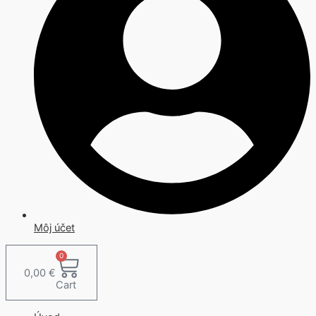
Môj účet
0
0,00
€
Cart