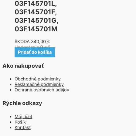
03F145701L,
03F145701F,
03F145701G,
03F145701M
ŠKODA
340,00
€
Hodnotenie
0
z 5
Pridať do košíka
Ako nakupovať
Obchodné podmienky
Reklamačné podmienky
Ochrana osobných údajov
Rýchle odkazy
Môj účet
Košík
Kontakt