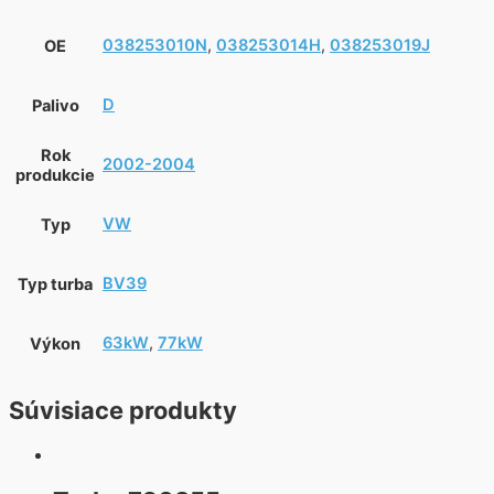
038253010N
,
038253014H
,
038253019J
OE
D
Palivo
Rok
2002-2004
produkcie
VW
Typ
BV39
Typ turba
63kW
,
77kW
Výkon
Súvisiace produkty