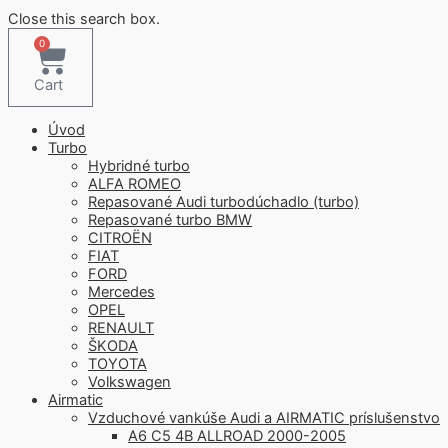
Close this search box.
0
Cart
Úvod
Turbo
Hybridné turbo
ALFA ROMEO
Repasované Audi turbodúchadlo (turbo)
Repasované turbo BMW
CITROËN
FIAT
FORD
Mercedes
OPEL
RENAULT
ŠKODA
TOYOTA
Volkswagen
Airmatic
Vzduchové vankúše Audi a AIRMATIC príslušenstvo
A6 C5 4B ALLROAD 2000-2005