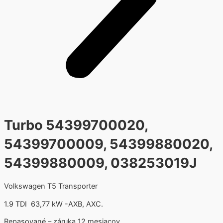
Turbo 54399700020,
54399700009, 54399880020,
54399880009, 038253019J
Volkswagen T5 Transporter
1.9 TDI 63,77 kW -AXB, AXC.
Repasované – záruka 12 mesiacov