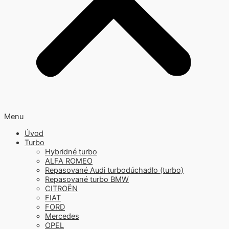
Menu
Úvod
Turbo
Hybridné turbo
ALFA ROMEO
Repasované Audi turbodúchadlo (turbo)
Repasované turbo BMW
CITROËN
FIAT
FORD
Mercedes
OPEL