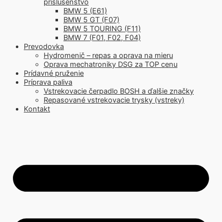
príslušenstvo
BMW 5 (E61)
BMW 5 GT (F07)
BMW 5 TOURING (F11)
BMW 7 (F01, F02, F04)
Prevodovka
Hydromenič – repas a oprava na mieru
Oprava mechatroniky DSG za TOP cenu
Prídavné pruženie
Príprava paliva
Vstrekovacie čerpadlo BOSH a ďalšie značky
Repasované vstrekovacie trysky (vstreky)
Kontakt