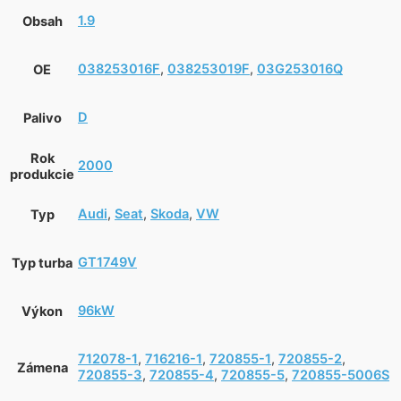
1.9
Obsah
038253016F
,
038253019F
,
03G253016Q
OE
D
Palivo
Rok
2000
produkcie
Audi
,
Seat
,
Skoda
,
VW
Typ
GT1749V
Typ turba
96kW
Výkon
712078-1
,
716216-1
,
720855-1
,
720855-2
,
Zámena
720855-3
,
720855-4
,
720855-5
,
720855-5006S