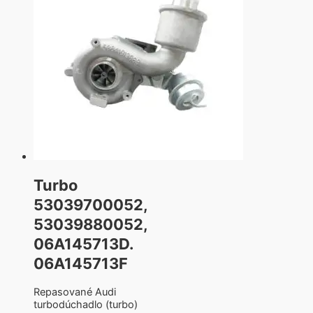
Turbo
53039700052,
53039880052,
06A145713D.
06A145713F
Repasované Audi
turbodúchadlo (turbo)