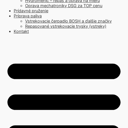
Hydromenič – repas a oprava na mieru
Oprava mechatroniky DSG za TOP cenu
Prídavné pruženie
Príprava paliva
Vstrekovacie čerpadlo BOSH a ďalšie značky
Repasované vstrekovacie trysky (vstreky)
Kontakt