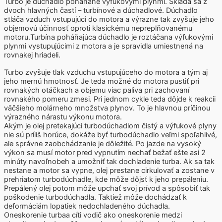
Turbo je dúchadlo poháňané výfukovými plynmi. Skladá sa z
dvoch hlavných častí – turbínové a dúchadlové. Dúchadlo
stláča vzduch vstupujúci do motora a výrazne tak zvyšuje jeho
objemovú účinnosť oproti klasickému nepreplňovanému
motoru.Turbína poháňajúca dúchadlo je roztáčana výfukovými
plynmi vystupujúcimi z motora a je spravidla umiestnená na
rovnakej hriadeli.
Turbo zvyšuje tlak vzduchu vstupujúceho do motora a tým aj
jeho mernú hmotnosť. Je teda možné do motora pustiť pri
rovnakých otáčkach a objemu viac paliva pri zachovaní
rovnakého pomeru zmesi. Pri jednom cykle teda dôjde k reakcii
väčšieho molárneho množstva plynov. To je hlavnou príčinou
výrazného nárastu výkonu motora.
Akým je olej pretekajúci turbodúchadlom čistý a výfukové plyny
nie sú príliš horúce, dokáže byť turbodúchadlo veľmi spoľahlivé,
ale správne zaobchádzanie je dôležité. Po jazde na vysoký
výkon sa musí motor pred vypnutím nechať bežať ešte asi 2
minúty navoľnobeh a umožniť tak dochladenie turba. Ak sa tak
nestane a motor sa vypne, olej prestane cirkulovať a zostane v
prehriatom turbodúchadle, kde môže dôjsť k jeho prepáleniu.
Prepálený olej potom môže upchať svoj prívod a spôsobiť tak
poškodenie turbodúchadla. Taktiež môže dochádzať k
deformáciám lopatiek nedochladeného dúchadla.
Oneskorenie turbaa cíti vodič ako oneskorenie medzi