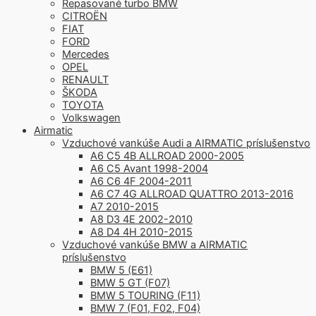
Repasované turbo BMW
CITROËN
FIAT
FORD
Mercedes
OPEL
RENAULT
ŠKODA
TOYOTA
Volkswagen
Airmatic
Vzduchové vankúše Audi a AIRMATIC príslušenstvo
A6 C5 4B ALLROAD 2000-2005
A6 C5 Avant 1998-2004
A6 C6 4F 2004-2011
A6 C7 4G ALLROAD QUATTRO 2013-2016
A7 2010-2015
A8 D3 4E 2002-2010
A8 D4 4H 2010-2015
Vzduchové vankúše BMW a AIRMATIC
príslušenstvo
BMW 5 (E61)
BMW 5 GT (F07)
BMW 5 TOURING (F11)
BMW 7 (F01, F02, F04)