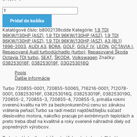
Pridať do košíka
Katalógové číslo:
b8002139cdde
Kategórie:
1.9 TDI
96KW/130HP (ASZ)
,
1.9 TDI 96KW/130HP (ASZ)
,
1.9 TDI
96KW/130HP (ASZ)
,
1.9 TDI 96KW/130HP (ASZ)
,
A3 (8L1)
1996-2003
,
AUDI A3
,
BORA
,
GOLF
,
GOLF IV
,
LEON
,
OCTAVIA I
,
Repasované Audi turbodúchadlo (turbo)
,
Repasované Škoda
Octavia TDI turbo
,
SEAT
,
ŠKODA
,
Volkswagen
Značky:
038253016F
,
038253019F
,
03G253016Q
Popis
Ďalšie informácie
Turbo 720855-0001, 720855-5006S, 716216-0001, 712078-
0001, 038253016F, 038253016Q, 038253019F, 038253019G,
720855-2, 720855-3, 720855-4, 720855-5, prináša rokmi
overenú kvalitu na trh za bezkonkurenčnú cenu so zárukou
vrátenia peňazí.Turbo sa radí medzi najdôležitejšiu súčasť
dieslového motora, nakoľko pracuje pri extrémnych teplotách a
preto treba dbať na kvalitné a roky overené náhradné diely od
popredných výrobcov.