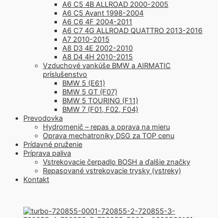
A6 C5 4B ALLROAD 2000-2005
A6 C5 Avant 1998-2004
A6 C6 4F 2004-2011
A6 C7 4G ALLROAD QUATTRO 2013-2016
A7 2010-2015
A8 D3 4E 2002-2010
A8 D4 4H 2010-2015
Vzduchové vankúše BMW a AIRMATIC
príslušenstvo
BMW 5 (E61)
BMW 5 GT (F07)
BMW 5 TOURING (F11)
BMW 7 (F01, F02, F04)
Prevodovka
Hydromenič – repas a oprava na mieru
Oprava mechatroniky DSG za TOP cenu
Prídavné pruženie
Príprava paliva
Vstrekovacie čerpadlo BOSH a ďalšie značky
Repasované vstrekovacie trysky (vstreky)
Kontakt