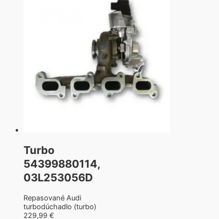
Turbo
54399880114,
03L253056D
Repasované Audi
turbodúchadlo (turbo)
229,99
€