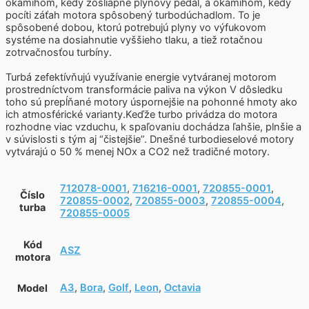
okamihom, kedy zošliapne plynový pedál, a okamihom, kedy
pocíti záťah motora spôsobený turbodúchadlom. To je
spôsobené dobou, ktorú potrebujú plyny vo výfukovom
systéme na dosiahnutie vyššieho tlaku, a tiež rotačnou
zotrvačnosťou turbíny.
Turbá zefektívňujú využívanie energie vytváranej motorom
prostredníctvom transformácie paliva na výkon V dôsledku
toho sú prepĺňané motory úspornejšie na pohonné hmoty ako
ich atmosférické varianty.Keďže turbo privádza do motora
rozhodne viac vzduchu, k spaľovaniu dochádza ľahšie, plnšie a
v súvislosti s tým aj “čistejšie”. Dnešné turbodieselové motory
vytvárajú o 50 % menej NOx a CO2 než tradičné motory.
712078-0001
,
716216-0001
,
720855-0001
,
Číslo
720855-0002
,
720855-0003
,
720855-0004
,
turba
720855-0005
Kód
ASZ
motora
A3
,
Bora
,
Golf
,
Leon
,
Octavia
Model