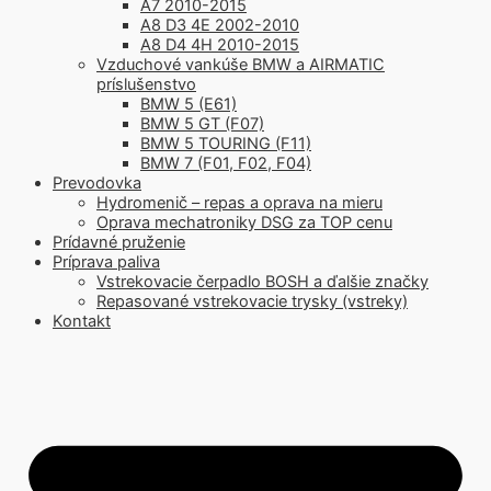
A7 2010-2015
A8 D3 4E 2002-2010
A8 D4 4H 2010-2015
Vzduchové vankúše BMW a AIRMATIC
príslušenstvo
BMW 5 (E61)
BMW 5 GT (F07)
BMW 5 TOURING (F11)
BMW 7 (F01, F02, F04)
Prevodovka
Hydromenič – repas a oprava na mieru
Oprava mechatroniky DSG za TOP cenu
Prídavné pruženie
Príprava paliva
Vstrekovacie čerpadlo BOSH a ďalšie značky
Repasované vstrekovacie trysky (vstreky)
Kontakt