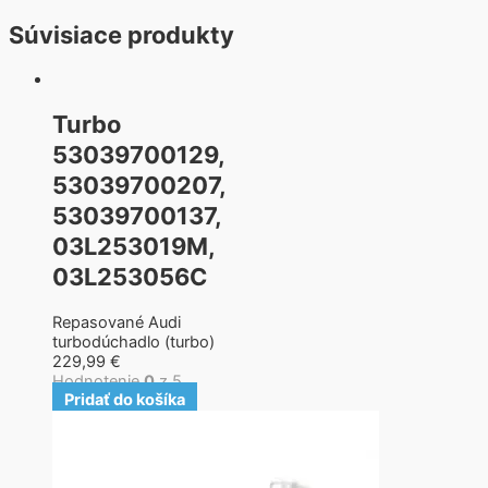
Súvisiace produkty
Turbo
53039700129,
53039700207,
53039700137,
03L253019M,
03L253056C
Repasované Audi
turbodúchadlo (turbo)
229,99
€
Hodnotenie
0
z 5
Pridať do košíka