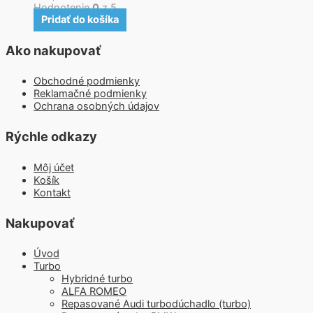
Hodnotenie
0
z 5
Pridať do košíka
Ako nakupovať
Obchodné podmienky
Reklamačné podmienky
Ochrana osobných údajov
Rýchle odkazy
Môj účet
Košík
Kontakt
Nakupovať
Úvod
Turbo
Hybridné turbo
ALFA ROMEO
Repasované Audi turbodúchadlo (turbo)