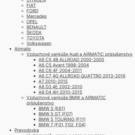
FIAT
FORD
Mercedes
OPEL
RENAULT
ŠKODA
TOYOTA
Volkswagen
Airmatic
Vzduchové vankúše Audi a AIRMATIC príslušenstvo
A6 C5 4B ALLROAD 2000-2005
A6 C5 Avant 1998-2004
A6 C6 4F 2004-2011
A6 C7 4G ALLROAD QUATTRO 2013-2016
A7 2010-2015
A8 D3 4E 2002-2010
A8 D4 4H 2010-2015
Vzduchové vankúše BMW a AIRMATIC
príslušenstvo
BMW 5 (E61)
BMW 5 GT (F07)
BMW 5 TOURING (F11)
BMW 7 (F01, F02, F04)
Prevodovka