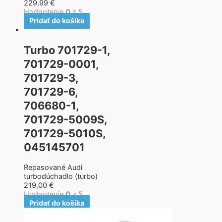
229,99
€
Hodnotenie
0
z 5
Pridať do košíka
Turbo 701729-1,
701729-0001,
701729-3,
701729-6,
706680-1,
701729-5009S,
701729-5010S,
045145701
Repasované Audi
turbodúchadlo (turbo)
219,00
€
Hodnotenie
0
z 5
Pridať do košíka