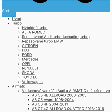
Cart
Úvod
Turbo
Hybridné turbo
ALFA ROMEO
Repasované Audi turbodúchadlo (turbo)
Repasované turbo BMW
CITROËN
FIAT
FORD
Mercedes
OPEL
RENAULT
ŠKODA
TOYOTA
Volkswagen
Airmatic
Vzduchové vankúše Audi a AIRMATIC príslušenstvo
A6 C5 4B ALLROAD 2000-2005
A6 C5 Avant 1998-2004
A6 C6 4F 2004-2011
A6 C7 4G ALLROAD QUATTRO 2013-2016