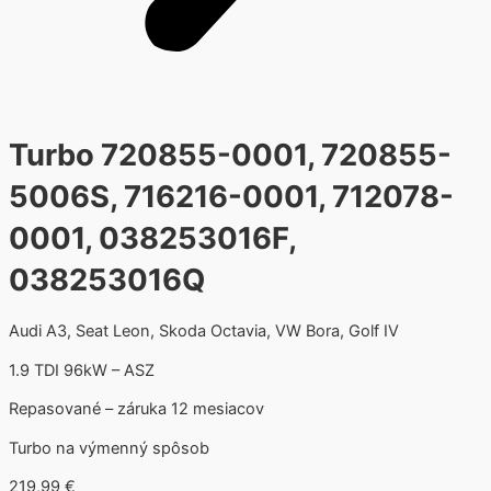
Turbo 720855-0001, 720855-
5006S, 716216-0001, 712078-
0001, 038253016F,
038253016Q
Audi A3, Seat Leon, Skoda Octavia, VW Bora, Golf IV
1.9 TDI 96kW – ASZ
Repasované – záruka 12 mesiacov
Turbo na výmenný spôsob
219,99
€