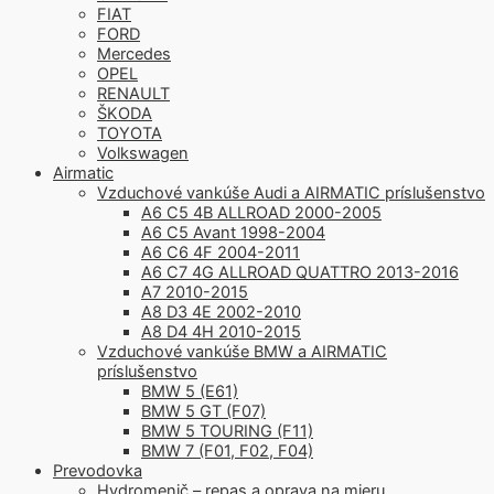
FIAT
FORD
Mercedes
OPEL
RENAULT
ŠKODA
TOYOTA
Volkswagen
Airmatic
Vzduchové vankúše Audi a AIRMATIC príslušenstvo
A6 C5 4B ALLROAD 2000-2005
A6 C5 Avant 1998-2004
A6 C6 4F 2004-2011
A6 C7 4G ALLROAD QUATTRO 2013-2016
A7 2010-2015
A8 D3 4E 2002-2010
A8 D4 4H 2010-2015
Vzduchové vankúše BMW a AIRMATIC
príslušenstvo
BMW 5 (E61)
BMW 5 GT (F07)
BMW 5 TOURING (F11)
BMW 7 (F01, F02, F04)
Prevodovka
Hydromenič – repas a oprava na mieru