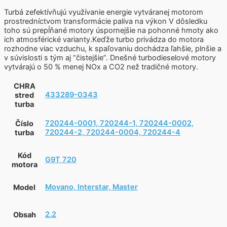
Turbá zefektívňujú využívanie energie vytváranej motorom
prostredníctvom transformácie paliva na výkon V dôsledku
toho sú prepĺňané motory úspornejšie na pohonné hmoty ako
ich atmosférické varianty.Keďže turbo privádza do motora
rozhodne viac vzduchu, k spaľovaniu dochádza ľahšie, plnšie a
v súvislosti s tým aj “čistejšie”. Dnešné turbodieselové motory
vytvárajú o 50 % menej NOx a CO2 než tradičné motory.
CHRA
433289-0343
stred
turba
720244-0001, 720244-1, 720244-0002,
Číslo
720244-2, 720244-0004, 720244-4
turba
Kód
G9T 720
motora
Movano, Interstar, Master
Model
2.2
Obsah