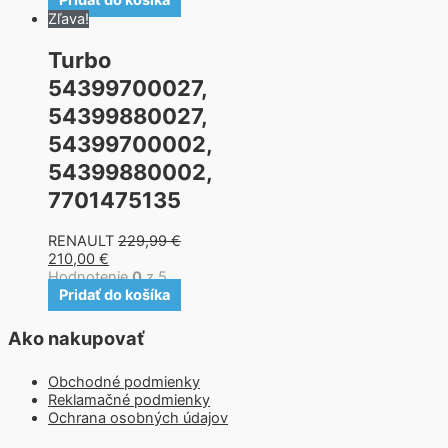
Pridať do košíka
Zľava!
Turbo
54399700027,
54399880027,
54399700002,
54399880002,
7701475135
RENAULT
229,99
€
210,00
€
Hodnotenie
0
z 5
Pridať do košíka
Ako nakupovať
Obchodné podmienky
Reklamačné podmienky
Ochrana osobných údajov