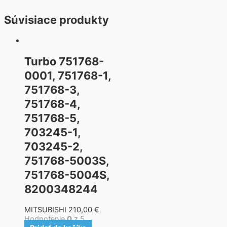
Súvisiace produkty
Turbo 751768-
0001, 751768-1,
751768-3,
751768-4,
751768-5,
703245-1,
703245-2,
751768-5003S,
751768-5004S,
8200348244
MITSUBISHI
210,00
€
Hodnotenie
0
z 5