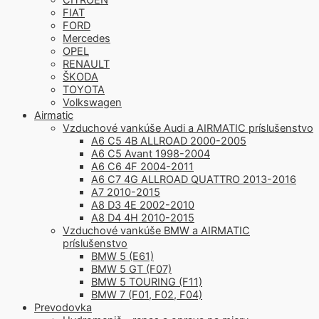
FIAT
FORD
Mercedes
OPEL
RENAULT
ŠKODA
TOYOTA
Volkswagen
Airmatic
Vzduchové vankúše Audi a AIRMATIC príslušenstvo
A6 C5 4B ALLROAD 2000-2005
A6 C5 Avant 1998-2004
A6 C6 4F 2004-2011
A6 C7 4G ALLROAD QUATTRO 2013-2016
A7 2010-2015
A8 D3 4E 2002-2010
A8 D4 4H 2010-2015
Vzduchové vankúše BMW a AIRMATIC
príslušenstvo
BMW 5 (E61)
BMW 5 GT (F07)
BMW 5 TOURING (F11)
BMW 7 (F01, F02, F04)
Prevodovka