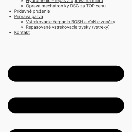
Hydromenič – repas a oprava na mieru
Oprava mechatroniky DSG za TOP cenu
Prídavné pruženie
Príprava paliva
Vstrekovacie čerpadlo BOSH a ďalšie značky
Repasované vstrekovacie trysky (vstreky)
Kontakt