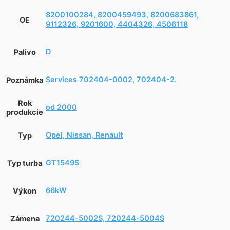
8200100284, 8200459493, 8200683861,
OE
9112326, 9201600, 4404326, 4506118
D
Palivo
Services 702404-0002, 702404-2.
Poznámka
Rok
od 2000
produkcie
Opel, Nissan, Renault
Typ
GT1549S
Typ turba
66kW
Výkon
720244-5002S, 720244-5004S
Zámena