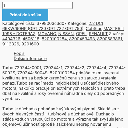
Pridať do košíka
Katalógové číslo:
3798003c3d07
Kategórie:
2.2 DCI
66KW/90HP (G9T 720 G9T 722 G9T 750)
,
CabStar
,
MASTER II
1998 - DOTERAZ
,
MOVANO
,
NISSAN
,
OPEL
,
RENAULT
Značky:
4404326
,
4506118
,
8200100284
,
8200459493
,
8200683861
,
9112326
,
9201600
Popis
Ďalšie informácie
Turbo 720244-0001, 720244-1, 720244-2, 720244-4, 720244-
5002S, 720244-5004S, 8200100284 prináša rokmi overenú
kvalitu na trh za bezkonkurenčnú cenu so zárukou vrátenia
peňazí.Turbo sa radí medzi najdôležitejšiu súčasť dieslového
motora, nakoľko pracuje pri extrémnych teplotách a preto treba
dbať na kvalitné a roky overené náhradné diely od popredných
výrobcov.
Turbo je dúchadlo poháňané výfukovými plynmi. Skladá sa z
dvoch hlavných častí – turbínové a dúchadlové. Dúchadlo
stláča vzduch vstupujúci do motora a výrazne tak zvyšuje jeho
objemovú účinnosť oproti klasickému nepreplňovanému