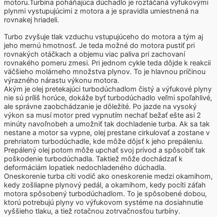
motoru.Turbína poháňajúca dúchadlo je roztáčaná výfukovými
plynmi vystupujúcimi z motora a je spravidla umiestnená na
rovnakej hriadeli.
Turbo zvyšuje tlak vzduchu vstupujúceho do motora a tým aj
jeho mernú hmotnosť. Je teda možné do motora pustiť pri
rovnakých otáčkach a objemu viac paliva pri zachovaní
rovnakého pomeru zmesi. Pri jednom cykle teda dôjde k reakcii
väčšieho molárneho množstva plynov. To je hlavnou príčinou
výrazného nárastu výkonu motora.
Akým je olej pretekajúci turbodúchadlom čistý a výfukové plyny
nie sú príliš horúce, dokáže byť turbodúchadlo veľmi spoľahlivé,
ale správne zaobchádzanie je dôležité. Po jazde na vysoký
výkon sa musí motor pred vypnutím nechať bežať ešte asi 2
minúty navoľnobeh a umožniť tak dochladenie turba. Ak sa tak
nestane a motor sa vypne, olej prestane cirkulovať a zostane v
prehriatom turbodúchadle, kde môže dôjsť k jeho prepáleniu.
Prepálený olej potom môže upchať svoj prívod a spôsobiť tak
poškodenie turbodúchadla. Taktiež môže dochádzať k
deformáciám lopatiek nedochladeného dúchadla.
Oneskorenie turba cíti vodič ako oneskorenie medzi okamihom,
kedy zošliapne plynový pedál, a okamihom, kedy pocíti záťah
motora spôsobený turbodúchadlom. To je spôsobené dobou,
ktorú potrebujú plyny vo výfukovom systéme na dosiahnutie
vyššieho tlaku, a tiež rotačnou zotrvačnosťou turbíny.