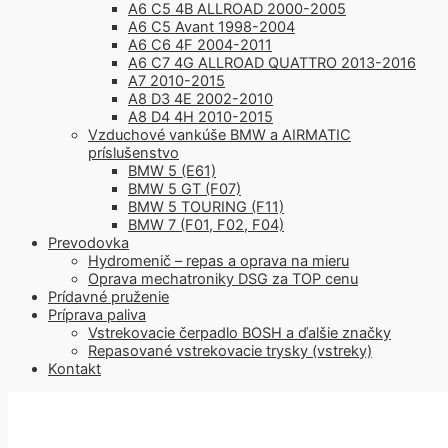
A6 C5 4B ALLROAD 2000-2005
A6 C5 Avant 1998-2004
A6 C6 4F 2004-2011
A6 C7 4G ALLROAD QUATTRO 2013-2016
A7 2010-2015
A8 D3 4E 2002-2010
A8 D4 4H 2010-2015
Vzduchové vankúše BMW a AIRMATIC
príslušenstvo
BMW 5 (E61)
BMW 5 GT (F07)
BMW 5 TOURING (F11)
BMW 7 (F01, F02, F04)
Prevodovka
Hydromenič – repas a oprava na mieru
Oprava mechatroniky DSG za TOP cenu
Prídavné pruženie
Príprava paliva
Vstrekovacie čerpadlo BOSH a ďalšie značky
Repasované vstrekovacie trysky (vstreky)
Kontakt