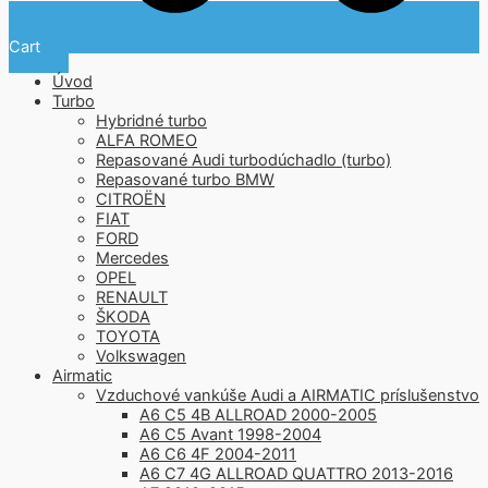
Cart
Úvod
Turbo
Hybridné turbo
ALFA ROMEO
Repasované Audi turbodúchadlo (turbo)
Repasované turbo BMW
CITROËN
FIAT
FORD
Mercedes
OPEL
RENAULT
ŠKODA
TOYOTA
Volkswagen
Airmatic
Vzduchové vankúše Audi a AIRMATIC príslušenstvo
A6 C5 4B ALLROAD 2000-2005
A6 C5 Avant 1998-2004
A6 C6 4F 2004-2011
A6 C7 4G ALLROAD QUATTRO 2013-2016