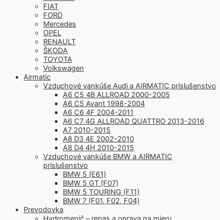
FIAT
FORD
Mercedes
OPEL
RENAULT
ŠKODA
TOYOTA
Volkswagen
Airmatic
Vzduchové vankúše Audi a AIRMATIC príslušenstvo
A6 C5 4B ALLROAD 2000-2005
A6 C5 Avant 1998-2004
A6 C6 4F 2004-2011
A6 C7 4G ALLROAD QUATTRO 2013-2016
A7 2010-2015
A8 D3 4E 2002-2010
A8 D4 4H 2010-2015
Vzduchové vankúše BMW a AIRMATIC
príslušenstvo
BMW 5 (E61)
BMW 5 GT (F07)
BMW 5 TOURING (F11)
BMW 7 (F01, F02, F04)
Prevodovka
Hydromenič – repas a oprava na mieru