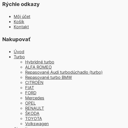
Rýchle odkazy
Môj účet
Košík
Kontakt
Nakupovať
Úvod
Turbo
Hybridné turbo
ALFA ROMEO
Repasované Audi turbodúchadlo (turbo)
Repasované turbo BMW
CITROËN
FIAT
FORD
Mercedes
OPEL
RENAULT
ŠKODA
TOYOTA
Volkswagen