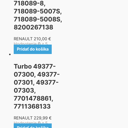
718089-8,
718089-5007S,
718089-5008S,
8200267138
RENAULT
210,00
€
Hodnotenie
0
z 5
Pridať do košíka
Turbo 49377-
07300, 49377-
07301, 49377-
07303,
7701478861,
7711368133
RENAULT
229,99
€
Hodnotenie
0
z 5