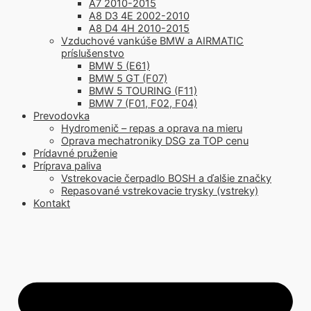
A7 2010-2015
A8 D3 4E 2002-2010
A8 D4 4H 2010-2015
Vzduchové vankúše BMW a AIRMATIC
príslušenstvo
BMW 5 (E61)
BMW 5 GT (F07)
BMW 5 TOURING (F11)
BMW 7 (F01, F02, F04)
Prevodovka
Hydromenič – repas a oprava na mieru
Oprava mechatroniky DSG za TOP cenu
Prídavné pruženie
Príprava paliva
Vstrekovacie čerpadlo BOSH a ďalšie značky
Repasované vstrekovacie trysky (vstreky)
Kontakt