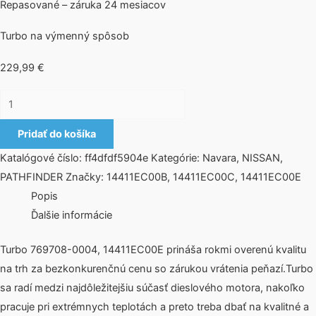
Repasované – záruka 24 mesiacov
Turbo na výmenný spôsob
229,99
€
Pridať do košíka
Katalógové číslo:
ff4dfdf5904e
Kategórie:
Navara
,
NISSAN
,
PATHFINDER
Značky:
14411EC00B
,
14411EC00C
,
14411EC00E
Popis
Ďalšie informácie
Turbo 769708-0004, 14411EC00E prináša rokmi overenú kvalitu
na trh za bezkonkurenčnú cenu so zárukou vrátenia peňazí.Turbo
sa radí medzi najdôležitejšiu súčasť dieslového motora, nakoľko
pracuje pri extrémnych teplotách a preto treba dbať na kvalitné a