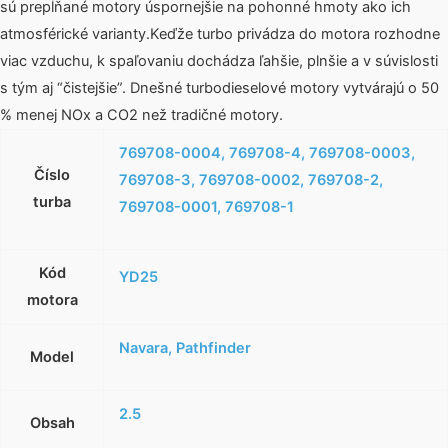
sú prepĺňané motory úspornejšie na pohonné hmoty ako ich
atmosférické varianty.Keďže turbo privádza do motora rozhodne
viac vzduchu, k spaľovaniu dochádza ľahšie, plnšie a v súvislosti
s tým aj “čistejšie”. Dnešné turbodieselové motory vytvárajú o 50
% menej NOx a CO2 než tradičné motory.
769708-0004, 769708-4, 769708-0003,
Číslo
769708-3, 769708-0002, 769708-2,
turba
769708-0001, 769708-1
Kód
YD25
motora
Navara, Pathfinder
Model
2.5
Obsah