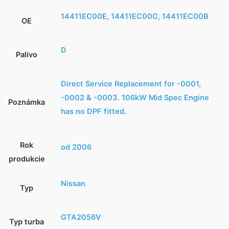
14411EC00E, 14411EC00C, 14411EC00B
OE
D
Palivo
Direct Service Replacement for -0001,
-0002 & -0003. 106kW Mid Spec Engine
Poznámka
has no DPF fitted.
Rok
od 2006
produkcie
Nissan
Typ
GTA2056V
Typ turba