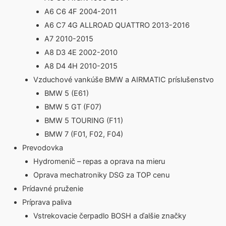
A6 C6 4F 2004-2011
A6 C7 4G ALLROAD QUATTRO 2013-2016
A7 2010-2015
A8 D3 4E 2002-2010
A8 D4 4H 2010-2015
Vzduchové vankúše BMW a AIRMATIC príslušenstvo
BMW 5 (E61)
BMW 5 GT (F07)
BMW 5 TOURING (F11)
BMW 7 (F01, F02, F04)
Prevodovka
Hydromenič – repas a oprava na mieru
Oprava mechatroniky DSG za TOP cenu
Prídavné pruženie
Príprava paliva
Vstrekovacie čerpadlo BOSH a ďalšie značky