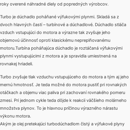
roky overené náhradné diely od popredných výrobcov.
Turbo je dúchadlo poháňané výfukovými plynmi. Skladá sa z
dvoch hlavných častí – turbínové a dúchadlové. Dúchadlo stláča
vzduch vstupujúci do motora a výrazne tak zvyšuje jeho
objemovú účinnosť oproti klasickému nepreplňovanému
motoru.Turbína poháňajúca dúchadlo je roztáčaná výfukovými
plynmi vystupujúcimi z motora a je spravidla umiestnená na
rovnakej hriadeli.
Turbo zvyšuje tlak vzduchu vstupujúceho do motora a tým aj jeho
mernú hmotnosť. Je teda možné do motora pustiť pri rovnakých
otáčkach a objemu viac paliva pri zachovaní rovnakého pomeru
zmesi. Pri jednom cykle teda dôjde k reakcii väčšieho molárneho
množstva plynov. To je hlavnou príčinou výrazného nárastu
výkonu motora.
Akým je olej pretekajúci turbodúchadlom čistý a výfukové plyny