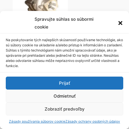
Spravujte súhlas so súbormi
cookie
Turbo 767720-
0005, 14411EB71C
Na poskytovanie tých najlepších skúseností používame technológie, ako
NISSAN
229,99
€
sú súbory cookie na ukladanie a/alebo prístup k informáciám o zariadení.
Súhlas s týmito technológiami nám umožní spracovávať údaje, ako je
Hodnotenie
0
z 5
správanie pri prehliadaní alebo jedinečné ID na tejto stránke. Nesúhlas
Pridať do košíka
alebo odvolanie súhlasu môže nepriaznivo ovplyvniť určité vlastnosti a
funkcie.
Turbo 703605-
Prijať
0003, 14411-
G2407
Odmietnuť
NISSAN
560,00
€
Hodnotenie
0
z 5
Zobraziť predvoľby
Pridať do košíka
Zásady používania súborov cookie
Zásady ochrany osobných údajov