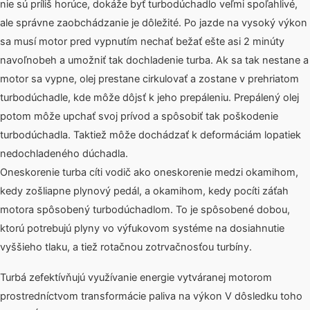
nie sú príliš horúce, dokáže byť turbodúchadlo veľmi spoľahlivé,
ale správne zaobchádzanie je dôležité. Po jazde na vysoký výkon
sa musí motor pred vypnutím nechať bežať ešte asi 2 minúty
navoľnobeh a umožniť tak dochladenie turba. Ak sa tak nestane a
motor sa vypne, olej prestane cirkulovať a zostane v prehriatom
turbodúchadle, kde môže dôjsť k jeho prepáleniu. Prepálený olej
potom môže upchať svoj prívod a spôsobiť tak poškodenie
turbodúchadla. Taktiež môže dochádzať k deformáciám lopatiek
nedochladeného dúchadla.
Oneskorenie turba cíti vodič ako oneskorenie medzi okamihom,
kedy zošliapne plynový pedál, a okamihom, kedy pocíti záťah
motora spôsobený turbodúchadlom. To je spôsobené dobou,
ktorú potrebujú plyny vo výfukovom systéme na dosiahnutie
vyššieho tlaku, a tiež rotačnou zotrvačnosťou turbíny.
Turbá zefektívňujú využívanie energie vytváranej motorom
prostredníctvom transformácie paliva na výkon V dôsledku toho