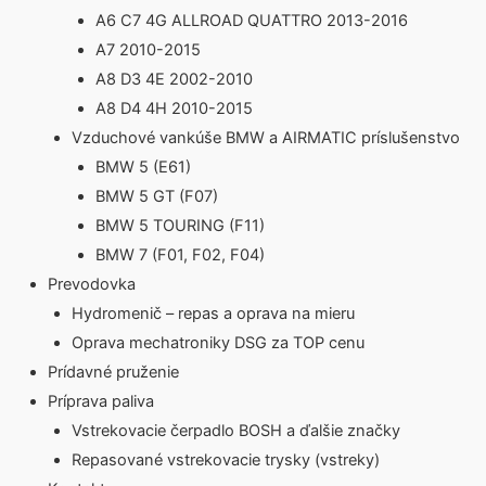
A6 C7 4G ALLROAD QUATTRO 2013-2016
A7 2010-2015
A8 D3 4E 2002-2010
A8 D4 4H 2010-2015
Vzduchové vankúše BMW a AIRMATIC príslušenstvo
BMW 5 (E61)
BMW 5 GT (F07)
BMW 5 TOURING (F11)
BMW 7 (F01, F02, F04)
Prevodovka
Hydromenič – repas a oprava na mieru
Oprava mechatroniky DSG za TOP cenu
Prídavné pruženie
Príprava paliva
Vstrekovacie čerpadlo BOSH a ďalšie značky
Repasované vstrekovacie trysky (vstreky)