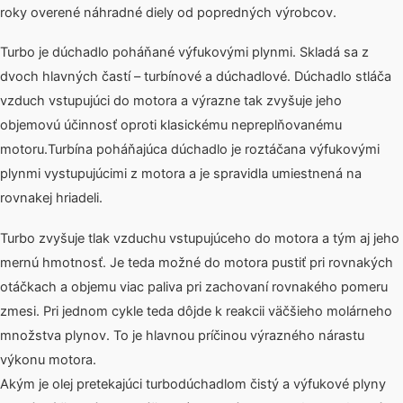
roky overené náhradné diely od popredných výrobcov.
Turbo je dúchadlo poháňané výfukovými plynmi. Skladá sa z
dvoch hlavných častí – turbínové a dúchadlové. Dúchadlo stláča
vzduch vstupujúci do motora a výrazne tak zvyšuje jeho
objemovú účinnosť oproti klasickému nepreplňovanému
motoru.Turbína poháňajúca dúchadlo je roztáčana výfukovými
plynmi vystupujúcimi z motora a je spravidla umiestnená na
rovnakej hriadeli.
Turbo zvyšuje tlak vzduchu vstupujúceho do motora a tým aj jeho
mernú hmotnosť. Je teda možné do motora pustiť pri rovnakých
otáčkach a objemu viac paliva pri zachovaní rovnakého pomeru
zmesi. Pri jednom cykle teda dôjde k reakcii väčšieho molárneho
množstva plynov. To je hlavnou príčinou výrazného nárastu
výkonu motora.
Akým je olej pretekajúci turbodúchadlom čistý a výfukové plyny