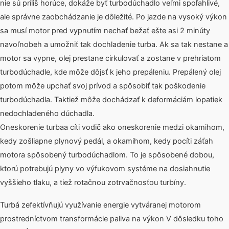
nie sú príliš horúce, dokáže byť turbodúchadlo veľmi spoľahlivé,
ale správne zaobchádzanie je dôležité. Po jazde na vysoký výkon
sa musí motor pred vypnutím nechať bežať ešte asi 2 minúty
navoľnobeh a umožniť tak dochladenie turba. Ak sa tak nestane a
motor sa vypne, olej prestane cirkulovať a zostane v prehriatom
turbodúchadle, kde môže dôjsť k jeho prepáleniu. Prepálený olej
potom môže upchať svoj prívod a spôsobiť tak poškodenie
turbodúchadla. Taktiež môže dochádzať k deformáciám lopatiek
nedochladeného dúchadla.
Oneskorenie turbaa cíti vodič ako oneskorenie medzi okamihom,
kedy zošliapne plynový pedál, a okamihom, kedy pocíti záťah
motora spôsobený turbodúchadlom. To je spôsobené dobou,
ktorú potrebujú plyny vo výfukovom systéme na dosiahnutie
vyššieho tlaku, a tiež rotačnou zotrvačnosťou turbíny.
Turbá zefektívňujú využívanie energie vytváranej motorom
prostredníctvom transformácie paliva na výkon V dôsledku toho