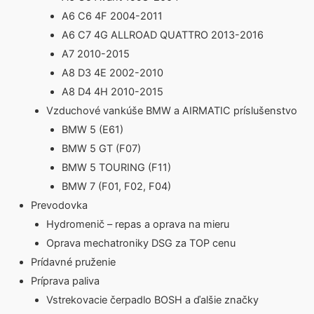
A6 C6 4F 2004-2011
A6 C7 4G ALLROAD QUATTRO 2013-2016
A7 2010-2015
A8 D3 4E 2002-2010
A8 D4 4H 2010-2015
Vzduchové vankúše BMW a AIRMATIC príslušenstvo
BMW 5 (E61)
BMW 5 GT (F07)
BMW 5 TOURING (F11)
BMW 7 (F01, F02, F04)
Prevodovka
Hydromenič – repas a oprava na mieru
Oprava mechatroniky DSG za TOP cenu
Prídavné pruženie
Príprava paliva
Vstrekovacie čerpadlo BOSH a ďalšie značky