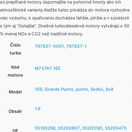
sú prepĺňané motory úspornejšie na pohonné hmoty ako ich
atmosférické varianty.Keďže turbo privádza do motora rozhodne
viac vzduchu, k spaľovaniu dochádza ľahšie, plnšie a v súvislosti
s tým aj “čistejšie”. Dnešné turbodieselové motory vytvárajú o 50
% menej NOx a CO2 než tradičné motory.
Číslo
767837-0001
,
767837-1
turba
Kód
M737AT.19Z
motora
159
,
Grande Punto
,
punto
,
Sedici
,
Sx4
Model
1.9
Obsah
55195268
,
55200807
,
55205181
,
55205475
OE