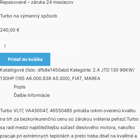
Repasované – záruka 24 mesiacov
Turbo na výmenný spôsob
240,00
€
Pridať do košíka
Katalógové číslo:
dfb8e1450abd
Kategórie:
2.4 JTD 130 96KW/
130HP (185 A6.000.839 A5.000)
,
FIAT
,
MAREA
Popis
Ďalšie informácie
Turbo VL17, VA430047, 46550485 prináša rokmi overenú kvalitu
na trh za bezkonkurenčnú cenu so zárukou vrátenia peňazí.Turbo
sa radí medzi najdôležitejšiu súčasť dieslového motora, nakoľko
pracuje pri extrémnych teplotách a preto treba dbať na kvalitné a