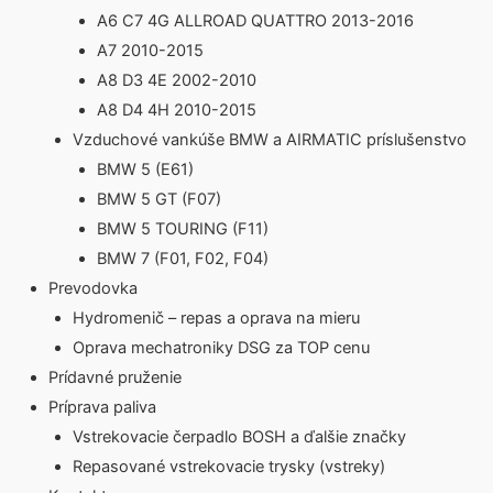
A6 C7 4G ALLROAD QUATTRO 2013-2016
A7 2010-2015
A8 D3 4E 2002-2010
A8 D4 4H 2010-2015
Vzduchové vankúše BMW a AIRMATIC príslušenstvo
BMW 5 (E61)
BMW 5 GT (F07)
BMW 5 TOURING (F11)
BMW 7 (F01, F02, F04)
Prevodovka
Hydromenič – repas a oprava na mieru
Oprava mechatroniky DSG za TOP cenu
Prídavné pruženie
Príprava paliva
Vstrekovacie čerpadlo BOSH a ďalšie značky
Repasované vstrekovacie trysky (vstreky)