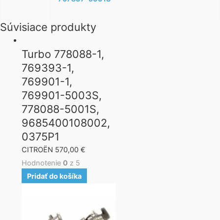
Súvisiace produkty
Turbo 778088-1,
769393-1,
769901-1,
769901-5003S,
778088-5001S,
9685400108002,
0375P1
CITROËN
570,00
€
Hodnotenie
0
z 5
Pridať do košíka