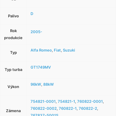
D
Palivo
Rok
2005-
produkcie
Alfa Romeo
,
Fiat
,
Suzuki
Typ
GT1749MV
Typ turba
96kW
,
88kW
Výkon
754821-0001
,
754821-1
,
760822-0001
,
760822-0002
,
760822-1
,
760822-2
,
Zámena
767837-5001S