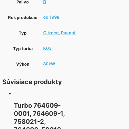
D
Palivo
od 1998
Rok produkcie
Citroen
,
Puegot
Typ
K03
Typ turba
80kW
Výkon
Súvisiace produkty
Turbo 764609-
0001, 764609-1,
758021-2,