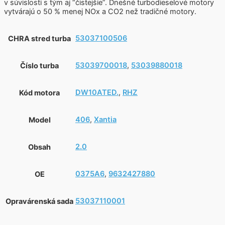
v súvislosti s tým aj “čistejšie”. Dnešné turbodieselové motory
vytvárajú o 50 % menej NOx a CO2 než tradičné motory.
53037100506
CHRA stred turba
53039700018
,
53039880018
Číslo turba
DW10ATED.
,
RHZ
Kód motora
406
,
Xantia
Model
2.0
Obsah
0375A6
,
9632427880
OE
53037110001
Opravárenská sada