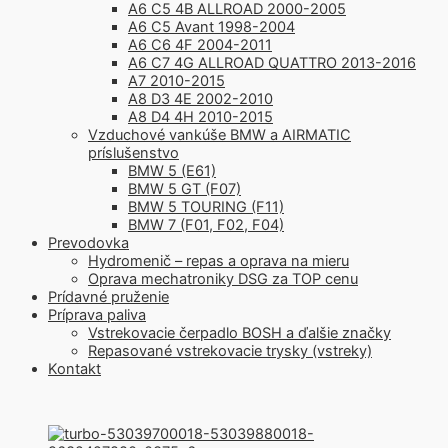
A6 C5 4B ALLROAD 2000-2005
A6 C5 Avant 1998-2004
A6 C6 4F 2004-2011
A6 C7 4G ALLROAD QUATTRO 2013-2016
A7 2010-2015
A8 D3 4E 2002-2010
A8 D4 4H 2010-2015
Vzduchové vankúše BMW a AIRMATIC
príslušenstvo
BMW 5 (E61)
BMW 5 GT (F07)
BMW 5 TOURING (F11)
BMW 7 (F01, F02, F04)
Prevodovka
Hydromenič – repas a oprava na mieru
Oprava mechatroniky DSG za TOP cenu
Prídavné pruženie
Príprava paliva
Vstrekovacie čerpadlo BOSH a ďalšie značky
Repasované vstrekovacie trysky (vstreky)
Kontakt