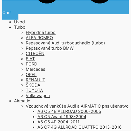
Cart
Úvod
Turbo
Hybridné turbo
ALFA ROMEO
Repasované Audi turbodúchadlo (turbo)
Repasované turbo BMW
CITROËN
FIAT
FORD
Mercedes
OPEL
RENAULT
ŠKODA
TOYOTA
Volkswagen
Airmatic
Vzduchové vankúše Audi a AIRMATIC príslušenstvo
A6 C5 4B ALLROAD 2000-2005
A6 C5 Avant 1998-2004
A6 C6 4F 2004-2011
A6 C7 4G ALLROAD QUATTRO 2013-2016