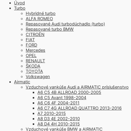
Úvod
Turbo
Hybridné turbo
ALFA ROMEO
Repasované Audi turbodúchadlo (turbo)
Repasované turbo BMW
CITROËN
FIAT
FORD
Mercedes
OPEL
RENAULT
ŠKODA
TOYOTA
Volkswagen
Airmatic
Vzduchové vankúše Audi a AIRMATIC príslušenstvo
A6 C5 4B ALLROAD 2000-2005
A6 C5 Avant 1998-2004
A6 C6 4F 2004-2011
A6 C7 4G ALLROAD QUATTRO 2013-2016
A7 2010-2015
A8 D3 4E 2002-2010
A8 D4 4H 2010-2015
Vzduchové vankúše BMW a AIRMATIC