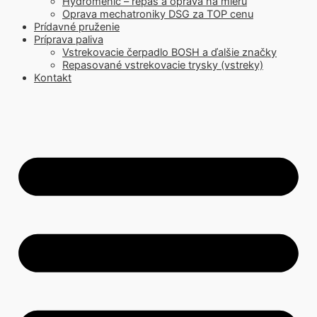
Hydromenič – repas a oprava na mieru
Oprava mechatroniky DSG za TOP cenu
Prídavné pruženie
Príprava paliva
Vstrekovacie čerpadlo BOSH a ďalšie značky
Repasované vstrekovacie trysky (vstreky)
Kontakt