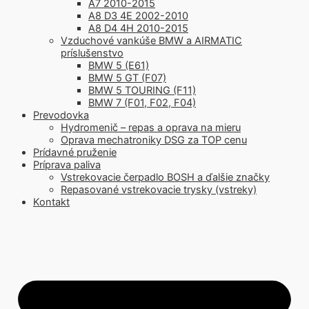
A7 2010-2015
A8 D3 4E 2002-2010
A8 D4 4H 2010-2015
Vzduchové vankúše BMW a AIRMATIC
príslušenstvo
BMW 5 (E61)
BMW 5 GT (F07)
BMW 5 TOURING (F11)
BMW 7 (F01, F02, F04)
Prevodovka
Hydromenič – repas a oprava na mieru
Oprava mechatroniky DSG za TOP cenu
Prídavné pruženie
Príprava paliva
Vstrekovacie čerpadlo BOSH a ďalšie značky
Repasované vstrekovacie trysky (vstreky)
Kontakt