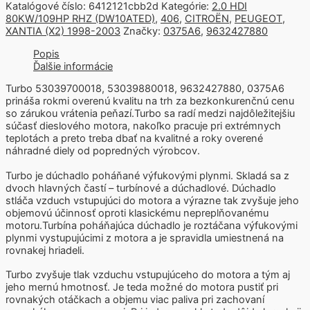
Katalógové číslo:
6412121cbb2d
Kategórie:
2.0 HDI
80KW/109HP RHZ (DW10ATED)
,
406
,
CITROËN
,
PEUGEOT
,
XANTIA (X2) 1998-2003
Značky:
0375A6
,
9632427880
Popis
Ďalšie informácie
Turbo 53039700018, 53039880018, 9632427880, 0375A6
prináša rokmi overenú kvalitu na trh za bezkonkurenčnú cenu
so zárukou vrátenia peňazí.Turbo sa radí medzi najdôležitejšiu
súčasť dieslového motora, nakoľko pracuje pri extrémnych
teplotách a preto treba dbať na kvalitné a roky overené
náhradné diely od popredných výrobcov.
Turbo je dúchadlo poháňané výfukovými plynmi. Skladá sa z
dvoch hlavných častí – turbínové a dúchadlové. Dúchadlo
stláča vzduch vstupujúci do motora a výrazne tak zvyšuje jeho
objemovú účinnosť oproti klasickému nepreplňovanému
motoru.Turbína poháňajúca dúchadlo je roztáčana výfukovými
plynmi vystupujúcimi z motora a je spravidla umiestnená na
rovnakej hriadeli.
Turbo zvyšuje tlak vzduchu vstupujúceho do motora a tým aj
jeho mernú hmotnosť. Je teda možné do motora pustiť pri
rovnakých otáčkach a objemu viac paliva pri zachovaní