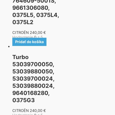
764609-5001S,
9661306080,
0375L5, 0375L4,
0375L2
CITROËN
240,00
€
Hodnotenie
0
z 5
Pridať do košíka
Turbo
53039700050,
53039880050,
53039700024,
53039880024,
9640168280,
0375G3
CITROËN
240,00
€