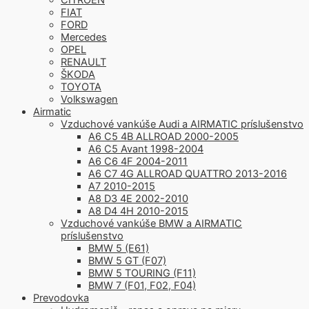
FIAT
FORD
Mercedes
OPEL
RENAULT
ŠKODA
TOYOTA
Volkswagen
Airmatic
Vzduchové vankúše Audi a AIRMATIC príslušenstvo
A6 C5 4B ALLROAD 2000-2005
A6 C5 Avant 1998-2004
A6 C6 4F 2004-2011
A6 C7 4G ALLROAD QUATTRO 2013-2016
A7 2010-2015
A8 D3 4E 2002-2010
A8 D4 4H 2010-2015
Vzduchové vankúše BMW a AIRMATIC
príslušenstvo
BMW 5 (E61)
BMW 5 GT (F07)
BMW 5 TOURING (F11)
BMW 7 (F01, F02, F04)
Prevodovka