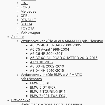
FIAT
FORD
Mercedes
OPEL
RENAULT
ŠKODA
TOYOTA
Volkswagen
Airmatic
Vzduchové vankúše Audi a AIRMATIC príslušenstvo
A6 C5 4B ALLROAD 2000-2005
A6 C5 Avant 1998-2004
A6 C6 4F 2004-2011
A6 C7 4G ALLROAD QUATTRO 2013-2016
A7 2010-2015
A8 D3 4E 2002-2010
A8 D4 4H 2010-2015
Vzduchové vankúše BMW a AIRMATIC
príslušenstvo
BMW 5 (E61)
BMW 5 GT (F07)
BMW 5 TOURING (F11)
BMW 7 (F01, F02, F04)
Prevodovka
Hydromenič – repas a oprava na mieru