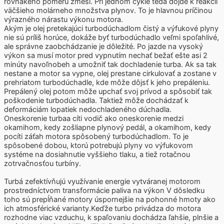
rovnakého pomeru zmesi. Pri jednom cykle teda dôjde k reakcii
väčšieho molárneho množstva plynov. To je hlavnou príčinou
výrazného nárastu výkonu motora.
Akým je olej pretekajúci turbodúchadlom čistý a výfukové plyny
nie sú príliš horúce, dokáže byť turbodúchadlo veľmi spoľahlivé,
ale správne zaobchádzanie je dôležité. Po jazde na vysoký
výkon sa musí motor pred vypnutím nechať bežať ešte asi 2
minúty navoľnobeh a umožniť tak dochladenie turba. Ak sa tak
nestane a motor sa vypne, olej prestane cirkulovať a zostane v
prehriatom turbodúchadle, kde môže dôjsť k jeho prepáleniu.
Prepálený olej potom môže upchať svoj prívod a spôsobiť tak
poškodenie turbodúchadla. Taktiež môže dochádzať k
deformáciám lopatiek nedochladeného dúchadla.
Oneskorenie turbaa cíti vodič ako oneskorenie medzi
okamihom, kedy zošliapne plynový pedál, a okamihom, kedy
pocíti záťah motora spôsobený turbodúchadlom. To je
spôsobené dobou, ktorú potrebujú plyny vo výfukovom
systéme na dosiahnutie vyššieho tlaku, a tiež rotačnou
zotrvačnosťou turbíny.
Turbá zefektívňujú využívanie energie vytváranej motorom
prostredníctvom transformácie paliva na výkon V dôsledku
toho sú prepĺňané motory úspornejšie na pohonné hmoty ako
ich atmosférické varianty.Keďže turbo privádza do motora
rozhodne viac vzduchu, k spaľovaniu dochádza ľahšie, plnšie a