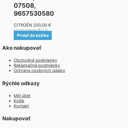
07508,
9657530580
CITROËN
200,00
€
Hodnotenie
0
z 5
Pridať do košíka
Ako nakupovať
Obchodné podmienky
Reklamačné podmienky
Ochrana osobných údajov
Rýchle odkazy
Môj účet
Košík
Kontakt
Nakupovať