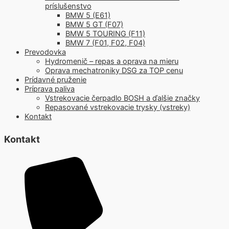
príslušenstvo
BMW 5 (E61)
BMW 5 GT (F07)
BMW 5 TOURING (F11)
BMW 7 (F01, F02, F04)
Prevodovka
Hydromenič – repas a oprava na mieru
Oprava mechatroniky DSG za TOP cenu
Prídavné pruženie
Príprava paliva
Vstrekovacie čerpadlo BOSH a ďalšie značky
Repasované vstrekovacie trysky (vstreky)
Kontakt
Kontakt