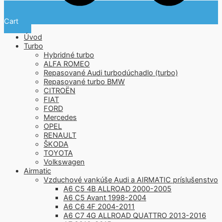
Cart
Úvod
Turbo
Hybridné turbo
ALFA ROMEO
Repasované Audi turbodúchadlo (turbo)
Repasované turbo BMW
CITROËN
FIAT
FORD
Mercedes
OPEL
RENAULT
ŠKODA
TOYOTA
Volkswagen
Airmatic
Vzduchové vankúše Audi a AIRMATIC príslušenstvo
A6 C5 4B ALLROAD 2000-2005
A6 C5 Avant 1998-2004
A6 C6 4F 2004-2011
A6 C7 4G ALLROAD QUATTRO 2013-2016