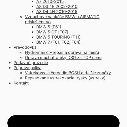
A7 2010-2015
A8 D3 4E 2002-2010
A8 D4 4H 2010-2015
Vzduchové vankúše BMW a AIRMATIC
príslušenstvo
BMW 5 (E61)
BMW 5 GT (F07)
BMW 5 TOURING (F11)
BMW 7 (F01, F02, F04)
Prevodovka
Hydromenič – repas a oprava na mieru
Oprava mechatroniky DSG za TOP cenu
Prídavné pruženie
Príprava paliva
Vstrekovacie čerpadlo BOSH a ďalšie značky
Repasované vstrekovacie trysky (vstreky)
Kontakt