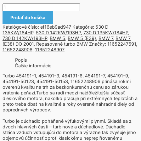
Pridať do košíka
Katalógové číslo:
ef16eb9ad947
Kategórie:
530 D
135KW/184HP
,
530 D 142KW/193HP
,
730 D 135KW/184HP
,
730 D 142KW/193HP
,
BMW 5
,
BMW 5 (E39)
,
BMW 7
,
BMW 7
(E38) DO 2001
,
Repasované turbo BMW
Značky:
11652247691
,
11652248906
,
11652248907
Popis
Ďalšie informácie
Turbo 454191-1, 454191-3, 454191-6, 454191-7, 454191-9,
454191-5012S, 454191-5015S, 11652248906 prináša rokmi
overenú kvalitu na trh za bezkonkurenčnú cenu so zárukou
vrátenia peňazí.Turbo sa radí medzi najdôležitejšiu súčasť
dieslového motora, nakoľko pracuje pri extrémnych teplotách a
preto treba dbať na kvalitné a roky overené náhradné diely od
popredných výrobcov.
Turbo je dúchadlo poháňané výfukovými plynmi. Skladá sa z
dvoch hlavných častí – turbínové a dúchadlové. Dúchadlo
stláča vzduch vstupujúci do motora a výrazne tak zvyšuje jeho
objemovú účinnosť oproti klasickému nepreplňovanému