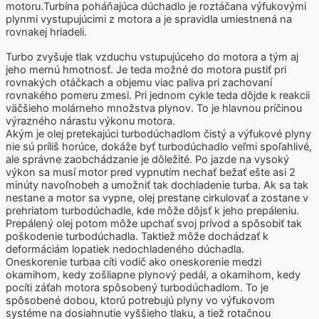
motoru.Turbína poháňajúca dúchadlo je roztáčana výfukovými
plynmi vystupujúcimi z motora a je spravidla umiestnená na
rovnakej hriadeli.
Turbo zvyšuje tlak vzduchu vstupujúceho do motora a tým aj
jeho mernú hmotnosť. Je teda možné do motora pustiť pri
rovnakých otáčkach a objemu viac paliva pri zachovaní
rovnakého pomeru zmesi. Pri jednom cykle teda dôjde k reakcii
väčšieho molárneho množstva plynov. To je hlavnou príčinou
výrazného nárastu výkonu motora.
Akým je olej pretekajúci turbodúchadlom čistý a výfukové plyny
nie sú príliš horúce, dokáže byť turbodúchadlo veľmi spoľahlivé,
ale správne zaobchádzanie je dôležité. Po jazde na vysoký
výkon sa musí motor pred vypnutím nechať bežať ešte asi 2
minúty navoľnobeh a umožniť tak dochladenie turba. Ak sa tak
nestane a motor sa vypne, olej prestane cirkulovať a zostane v
prehriatom turbodúchadle, kde môže dôjsť k jeho prepáleniu.
Prepálený olej potom môže upchať svoj prívod a spôsobiť tak
poškodenie turbodúchadla. Taktiež môže dochádzať k
deformáciám lopatiek nedochladeného dúchadla.
Oneskorenie turbaa cíti vodič ako oneskorenie medzi
okamihom, kedy zošliapne plynový pedál, a okamihom, kedy
pocíti záťah motora spôsobený turbodúchadlom. To je
spôsobené dobou, ktorú potrebujú plyny vo výfukovom
systéme na dosiahnutie vyššieho tlaku, a tiež rotačnou