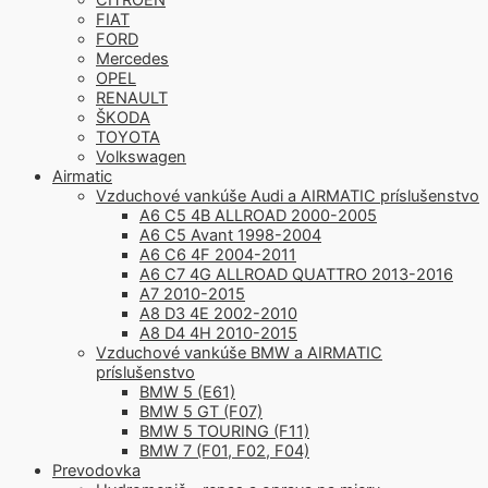
FIAT
FORD
Mercedes
OPEL
RENAULT
ŠKODA
TOYOTA
Volkswagen
Airmatic
Vzduchové vankúše Audi a AIRMATIC príslušenstvo
A6 C5 4B ALLROAD 2000-2005
A6 C5 Avant 1998-2004
A6 C6 4F 2004-2011
A6 C7 4G ALLROAD QUATTRO 2013-2016
A7 2010-2015
A8 D3 4E 2002-2010
A8 D4 4H 2010-2015
Vzduchové vankúše BMW a AIRMATIC
príslušenstvo
BMW 5 (E61)
BMW 5 GT (F07)
BMW 5 TOURING (F11)
BMW 7 (F01, F02, F04)
Prevodovka