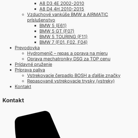
A8 D3 4E 2002-2010
A8 D4 4H 2010-2015
Vzduchové vankúše BMW a AIRMATIC
príslušenstvo
BMW 5 (E61)
BMW 5 GT (F07)
BMW 5 TOURING (F11)
BMW 7 (F01, F02, F04)
Prevodovka
Hydromenič – repas a oprava na mieru
Oprava mechatroniky DSG za TOP cenu
Prídavné pruženie
Príprava paliva
Vstrekovacie čerpadlo BOSH a ďalšie značky
Repasované vstrekovacie trysky (vstreky)
Kontakt
Kontakt