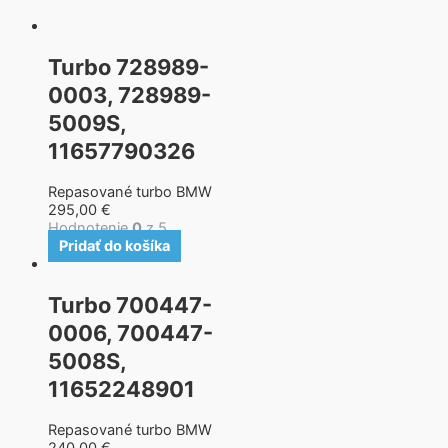
Turbo 728989-
0003, 728989-
5009S,
11657790326
Repasované turbo BMW
295,00
€
Hodnotenie
0
z 5
Pridať do košíka
Turbo 700447-
0006, 700447-
5008S,
11652248901
Repasované turbo BMW