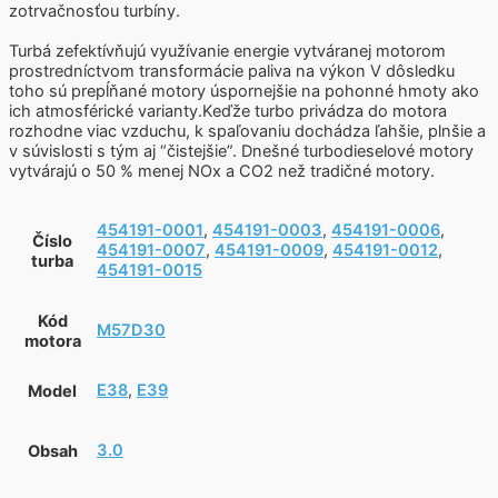
zotrvačnosťou turbíny.
Turbá zefektívňujú využívanie energie vytváranej motorom
prostredníctvom transformácie paliva na výkon V dôsledku
toho sú prepĺňané motory úspornejšie na pohonné hmoty ako
ich atmosférické varianty.Keďže turbo privádza do motora
rozhodne viac vzduchu, k spaľovaniu dochádza ľahšie, plnšie a
v súvislosti s tým aj “čistejšie”. Dnešné turbodieselové motory
vytvárajú o 50 % menej NOx a CO2 než tradičné motory.
454191-0001
,
454191-0003
,
454191-0006
,
Číslo
454191-0007
,
454191-0009
,
454191-0012
,
turba
454191-0015
Kód
M57D30
motora
E38
,
E39
Model
3.0
Obsah