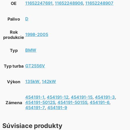
11652247691
,
11652248906
,
11652248907
OE
D
Palivo
Rok
1998-2005
produkcie
BMW
Typ
GT2556V
Typ turba
135kW
,
142kW
Výkon
454191-1
,
454191-12
,
454191-15
,
454191-3
,
454191-5012S
,
454191-5015S
,
454191-6
,
Zámena
454191-7
,
454191-9
Súvisiace produkty