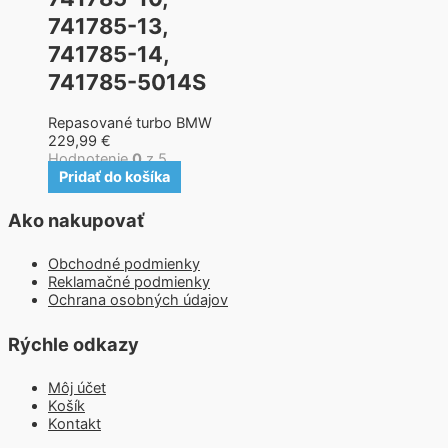
741785-13,
741785-14,
741785-5014S
Repasované turbo BMW
229,99
€
Hodnotenie
0
z 5
Pridať do košíka
Ako nakupovať
Obchodné podmienky
Reklamačné podmienky
Ochrana osobných údajov
Rýchle odkazy
Môj účet
Košík
Kontakt