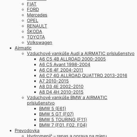
FIAT
FORD
Mercedes
OPEL
RENAULT
ŠKODA
TOYOTA
Volkswagen
Airmatic
Vzduchové vankúše Audi a AIRMATIC príslušenstvo
A6 C5 4B ALLROAD 2000-2005
A6 C5 Avant 1998-2004
A6 C6 4F 2004-2011
A6 C7 4G ALLROAD QUATTRO 2013-2016
A7 2010-2015
A8 D3 4E 2002-2010
A8 D4 4H 2010-2015
Vzduchové vankúše BMW a AIRMATIC
príslušenstvo
BMW 5 (E61)
BMW 5 GT (F07)
BMW 5 TOURING (F11)
BMW 7 (F01, F02, F04)
Prevodovka
Hydromenič – repas a oprava na mieru