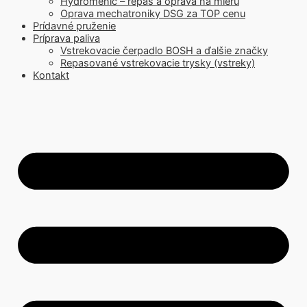
Hydromenič – repas a oprava na mieru
Oprava mechatroniky DSG za TOP cenu
Prídavné pruženie
Príprava paliva
Vstrekovacie čerpadlo BOSH a ďalšie značky
Repasované vstrekovacie trysky (vstreky)
Kontakt