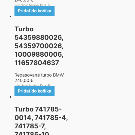
240,00
€
Hodnotenie
0
z 5
Pridať do košíka
Turbo
54359880026,
54359700026,
10009880006,
11657804637
Repasované turbo BMW
240,00
€
Hodnotenie
0
z 5
Pridať do košíka
Turbo 741785-
0014, 741785-4,
741785-7,
741785-10,