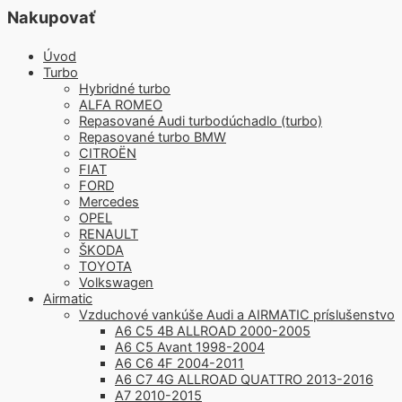
Nakupovať
Úvod
Turbo
Hybridné turbo
ALFA ROMEO
Repasované Audi turbodúchadlo (turbo)
Repasované turbo BMW
CITROËN
FIAT
FORD
Mercedes
OPEL
RENAULT
ŠKODA
TOYOTA
Volkswagen
Airmatic
Vzduchové vankúše Audi a AIRMATIC príslušenstvo
A6 C5 4B ALLROAD 2000-2005
A6 C5 Avant 1998-2004
A6 C6 4F 2004-2011
A6 C7 4G ALLROAD QUATTRO 2013-2016
A7 2010-2015