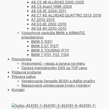
A6 C5 4B ALLROAD 2000-2005
A6 C5 Avant 1998-2004
A6 C6 4F 2004-2011
A6 C7 4G ALLROAD QUATTRO 2013-2016
A7 2010-2015
A8 D3 4E 2002-2010
A8 D4 4H 2010-2015
Vzduchové vankúše BMW a AIRMATIC
príslušenstvo
BMW 5 (E61)
BMW 5 GT (F07)
BMW 5 TOURING (F11)
BMW 7 (F01, F02, F04)
Prevodovka
Hydromenič – repas a oprava na mieru
Oprava mechatroniky DSG za TOP cenu
Prídavné pruženie
Príprava paliva
Vstrekovacie čerpadlo BOSH a ďalšie značky
Repasované vstrekovacie trysky (vstreky)
Kontakt