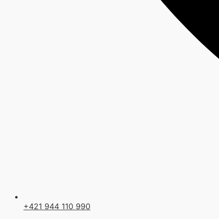
+421 944 110 990