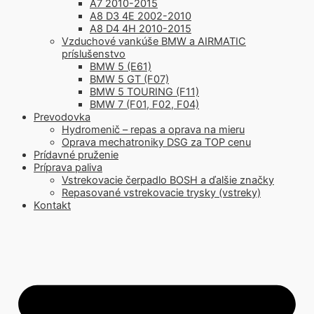
A7 2010-2015
A8 D3 4E 2002-2010
A8 D4 4H 2010-2015
Vzduchové vankúše BMW a AIRMATIC
príslušenstvo
BMW 5 (E61)
BMW 5 GT (F07)
BMW 5 TOURING (F11)
BMW 7 (F01, F02, F04)
Prevodovka
Hydromenič – repas a oprava na mieru
Oprava mechatroniky DSG za TOP cenu
Prídavné pruženie
Príprava paliva
Vstrekovacie čerpadlo BOSH a ďalšie značky
Repasované vstrekovacie trysky (vstreky)
Kontakt