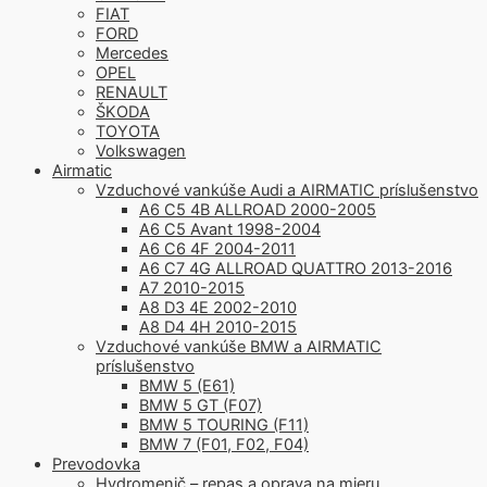
FIAT
FORD
Mercedes
OPEL
RENAULT
ŠKODA
TOYOTA
Volkswagen
Airmatic
Vzduchové vankúše Audi a AIRMATIC príslušenstvo
A6 C5 4B ALLROAD 2000-2005
A6 C5 Avant 1998-2004
A6 C6 4F 2004-2011
A6 C7 4G ALLROAD QUATTRO 2013-2016
A7 2010-2015
A8 D3 4E 2002-2010
A8 D4 4H 2010-2015
Vzduchové vankúše BMW a AIRMATIC
príslušenstvo
BMW 5 (E61)
BMW 5 GT (F07)
BMW 5 TOURING (F11)
BMW 7 (F01, F02, F04)
Prevodovka
Hydromenič – repas a oprava na mieru