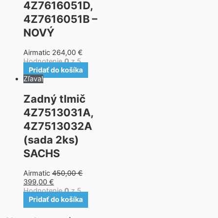
4Z7616051D,
4Z7616051B –
NOVÝ
Airmatic
264,00
€
Hodnotenie
0
z 5
Pridať do košíka
Zľava!
Zadný tlmič
4Z7513031A,
4Z7513032A
(sada 2ks)
SACHS
Airmatic
450,00
€
399,00
€
Hodnotenie
0
z 5
Pridať do košíka