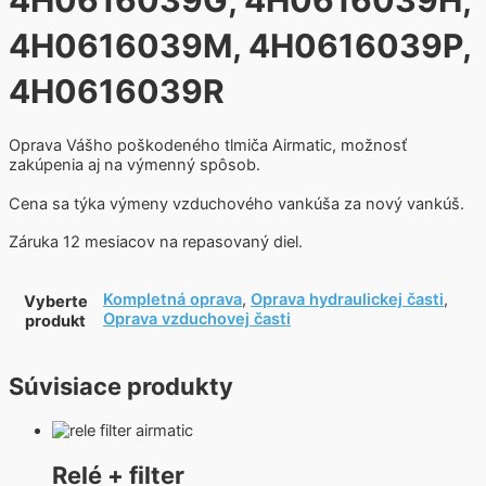
4H0616039G, 4H0616039H,
4H0616039M, 4H0616039P,
4H0616039R
Oprava Vášho poškodeného tlmiča Airmatic, možnosť
zakúpenia aj na výmenný spôsob.
Cena sa týka výmeny vzduchového vankúša za nový vankúš.
Záruka 12 mesiacov na repasovaný diel.
Kompletná oprava
,
Oprava hydraulickej časti
,
Vyberte
Oprava vzduchovej časti
produkt
Súvisiace produkty
Relé + filter