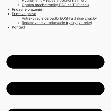
Hydromenič – repas a oprava na mieru
Oprava mechatroniky DSG za TOP cenu
Prídavné pruženie
Príprava paliva
Vstrekovacie čerpadlo BOSH a ďalšie značky
Repasované vstrekovacie trysky (vstreky)
Kontakt