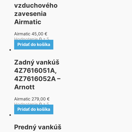
vzduchového
zavesenia
Airmatic
Airmatic
45,00
€
Hodnotenie
0
z 5
Pridať do košíka
Zadný vankúš
4Z7616051A,
4Z7616052A –
Arnott
Airmatic
279,00
€
Hodnotenie
0
z 5
Pridať do košíka
Predný vankúš