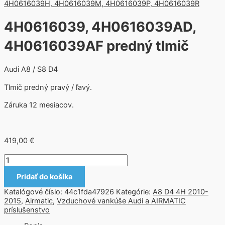
4H0616039, 4H0616039AD,
4H0616039AF predný tlmič
Audi A8 / S8 D4
Tlmič predný pravý / ľavý.
Záruka 12 mesiacov.
419,00
€
Pridať do košíka
Katalógové číslo:
44c1fda47926
Kategórie:
A8 D4 4H 2010-
2015
,
Airmatic
,
Vzduchové vankúše Audi a AIRMATIC
príslušenstvo