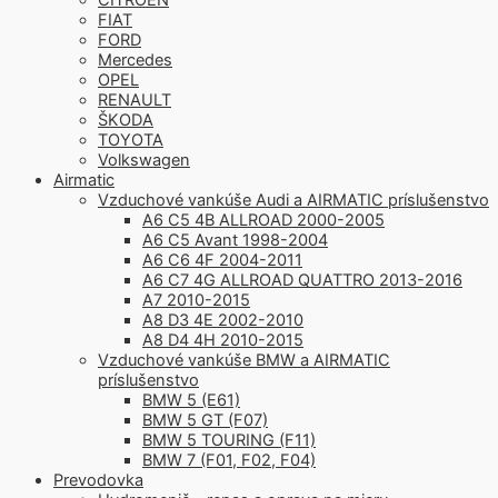
FIAT
FORD
Mercedes
OPEL
RENAULT
ŠKODA
TOYOTA
Volkswagen
Airmatic
Vzduchové vankúše Audi a AIRMATIC príslušenstvo
A6 C5 4B ALLROAD 2000-2005
A6 C5 Avant 1998-2004
A6 C6 4F 2004-2011
A6 C7 4G ALLROAD QUATTRO 2013-2016
A7 2010-2015
A8 D3 4E 2002-2010
A8 D4 4H 2010-2015
Vzduchové vankúše BMW a AIRMATIC
príslušenstvo
BMW 5 (E61)
BMW 5 GT (F07)
BMW 5 TOURING (F11)
BMW 7 (F01, F02, F04)
Prevodovka