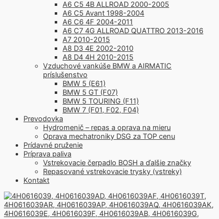
A6 C5 4B ALLROAD 2000-2005
A6 C5 Avant 1998-2004
A6 C6 4F 2004-2011
A6 C7 4G ALLROAD QUATTRO 2013-2016
A7 2010-2015
A8 D3 4E 2002-2010
A8 D4 4H 2010-2015
Vzduchové vankúše BMW a AIRMATIC
príslušenstvo
BMW 5 (E61)
BMW 5 GT (F07)
BMW 5 TOURING (F11)
BMW 7 (F01, F02, F04)
Prevodovka
Hydromenič – repas a oprava na mieru
Oprava mechatroniky DSG za TOP cenu
Prídavné pruženie
Príprava paliva
Vstrekovacie čerpadlo BOSH a ďalšie značky
Repasované vstrekovacie trysky (vstreky)
Kontakt