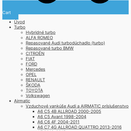
Cart
Úvod
Turbo
Hybridné turbo
ALFA ROMEO
Repasované Audi turbodúchadlo (turbo)
Repasované turbo BMW
CITROËN
FIAT
FORD
Mercedes
OPEL
RENAULT
ŠKODA
TOYOTA
Volkswagen
Airmatic
Vzduchové vankúše Audi a AIRMATIC príslušenstvo
A6 C5 4B ALLROAD 2000-2005
A6 C5 Avant 1998-2004
A6 C6 4F 2004-2011
A6 C7 4G ALLROAD QUATTRO 2013-2016