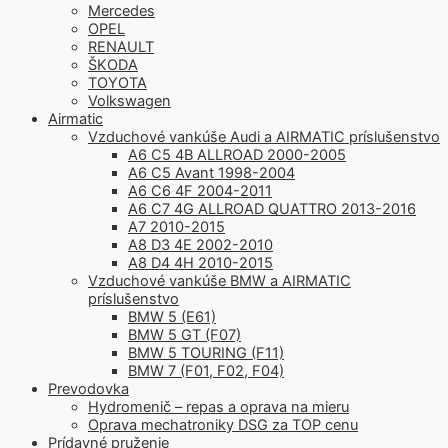
Mercedes
OPEL
RENAULT
ŠKODA
TOYOTA
Volkswagen
Airmatic
Vzduchové vankúše Audi a AIRMATIC príslušenstvo
A6 C5 4B ALLROAD 2000-2005
A6 C5 Avant 1998-2004
A6 C6 4F 2004-2011
A6 C7 4G ALLROAD QUATTRO 2013-2016
A7 2010-2015
A8 D3 4E 2002-2010
A8 D4 4H 2010-2015
Vzduchové vankúše BMW a AIRMATIC
príslušenstvo
BMW 5 (E61)
BMW 5 GT (F07)
BMW 5 TOURING (F11)
BMW 7 (F01, F02, F04)
Prevodovka
Hydromenič – repas a oprava na mieru
Oprava mechatroniky DSG za TOP cenu
Prídavné pruženie