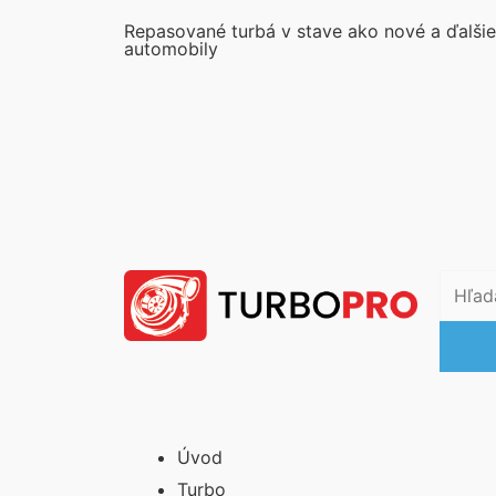
Preskočiť
Repasované turbá v stave ako nové a ďalšie
na
automobily
obsah
Vyh
Vyhľad
Úvod
Turbo