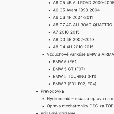
A6 C5 4B ALLROAD 2000-200
A6 C5 Avant 1998-2004
A6 C6 4F 2004-2011
A6 C7 4G ALLROAD QUATTRO 
A7 2010-2015
A8 D3 4E 2002-2010
A8 D4 4H 2010-2015
Vzduchové vankúše BMW a AIRMAT
BMW 5 (E61)
BMW 5 GT (F07)
BMW 5 TOURING (F11)
BMW 7 (F01, F02, F04)
Prevodovka
Hydromenič – repas a oprava na m
Oprava mechatroniky DSG za TOP
Prídavné pruženie