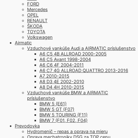
FORD
Mercedes
OPEL
RENAULT
ŠKODA
TOYOTA
Volkswagen
Airmatic
Vzduchové vankúše Audi a AIRMATIC príslušenstvo
A6 C5 4B ALLROAD 2000-2005
A6 C5 Avant 1998-2004
A6 C6 4F 2004-2011
A6 C7 4G ALLROAD QUATTRO 2013-2016
A7 2010-2015
A8 D3 4E 2002-2010
A8 D4 4H 2010-2015
Vzduchové vankúše BMW a AIRMATIC
príslušenstvo
BMW 5 (E61)
BMW 5 GT (F07)
BMW 5 TOURING (F11)
BMW 7 (F01, F02, F04)
Prevodovka
Hydromenič – repas a oprava na mieru
Oprava mechatroniky DSG za TOP cenu