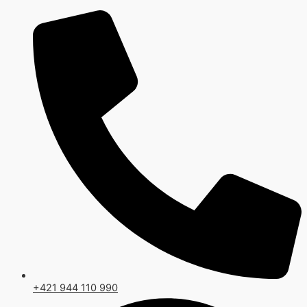
Preskočiť
na
obsah
+421 944 110 990