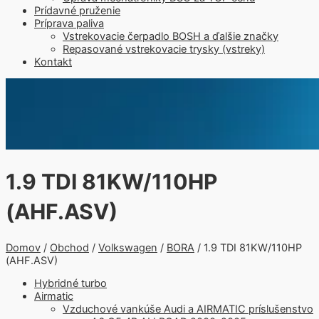
Prídavné pruženie
Príprava paliva
Vstrekovacie čerpadlo BOSH a ďalšie značky
Repasované vstrekovacie trysky (vstreky)
Kontakt
1.9 TDI 81KW/110HP
(AHF.ASV)
Domov
/
Obchod
/
Volkswagen
/
BORA
/ 1.9 TDI 81KW/110HP
(AHF.ASV)
Hybridné turbo
Airmatic
Vzduchové vankúše Audi a AIRMATIC príslušenstvo