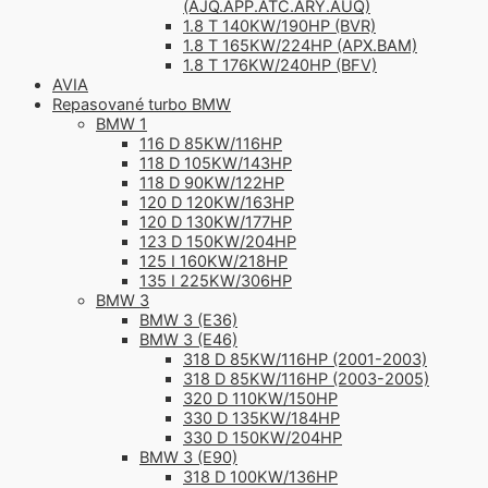
(AJQ.APP.ATC.ARY.AUQ)
1.8 T 140KW/190HP (BVR)
1.8 T 165KW/224HP (APX.BAM)
1.8 T 176KW/240HP (BFV)
AVIA
Repasované turbo BMW
BMW 1
116 D 85KW/116HP
118 D 105KW/143HP
118 D 90KW/122HP
120 D 120KW/163HP
120 D 130KW/177HP
123 D 150KW/204HP
125 I 160KW/218HP
135 I 225KW/306HP
BMW 3
BMW 3 (E36)
BMW 3 (E46)
318 D 85KW/116HP (2001-2003)
318 D 85KW/116HP (2003-2005)
320 D 110KW/150HP
330 D 135KW/184HP
330 D 150KW/204HP
BMW 3 (E90)
318 D 100KW/136HP