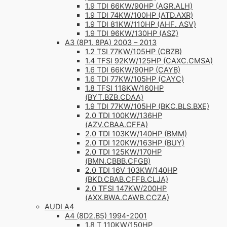
1.9 TDI 66KW/90HP (AGR.ALH)
1.9 TDI 74KW/100HP (ATD.AXR)
1.9 TDI 81KW/110HP (AHF. ASV)
1.9 TDI 96KW/130HP (ASZ)
A3 (8P1. 8PA) 2003 – 2013
1.2 TSI 77KW/105HP (CBZB)
1.4 TFSI 92KW/125HP (CAXC.CMSA)
1.6 TDI 66KW/90HP (CAYB)
1.6 TDI 77KW/105HP (CAYC)
1.8 TFSI 118KW/160HP
(BYT.BZB.CDAA)
1.9 TDI 77KW/105HP (BKC.BLS.BXE)
2.0 TDI 100KW/136HP
(AZV.CBAA.CFFA)
2.0 TDI 103KW/140HP (BMM)
2.0 TDI 120KW/163HP (BUY)
2.0 TDI 125KW/170HP
(BMN.CBBB.CFGB)
2.0 TDI 16V 103KW/140HP
(BKD.CBAB.CFFB.CLJA)
2.0 TFSI 147KW/200HP
(AXX.BWA.CAWB.CCZA)
AUDI A4
A4 (8D2.B5) 1994-2001
1.8 T 110KW/150HP