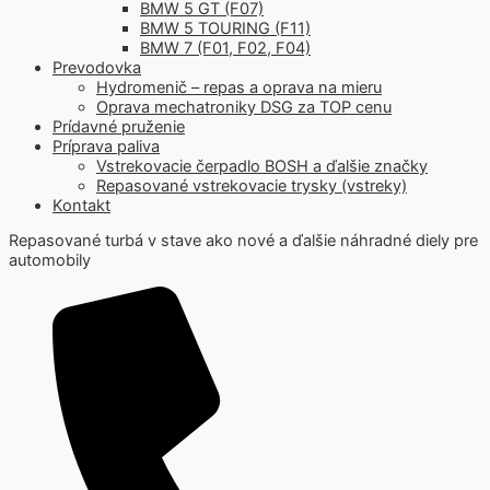
BMW 5 GT (F07)
BMW 5 TOURING (F11)
BMW 7 (F01, F02, F04)
Prevodovka
Hydromenič – repas a oprava na mieru
Oprava mechatroniky DSG za TOP cenu
Prídavné pruženie
Príprava paliva
Vstrekovacie čerpadlo BOSH a ďalšie značky
Repasované vstrekovacie trysky (vstreky)
Kontakt
Repasované turbá v stave ako nové a ďalšie náhradné diely pre
automobily