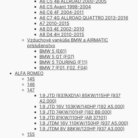
A6 C5 4B ALLROAD 2000-2005
A6 C5 Avant 1998-2004
A6 C6 4F 2004-2011
A6 C7 4G ALLROAD QUATTRO 2013-2016
A7 2010-2015
A8 D3 4E 2002-2010
A8 D4 4H 2010-2015
Vzduchové vankúše BMW a AIRMATIC
príslušenstvo
BMW 5 (E61)
BMW 5 GT (F07)
BMW 5 TOURING (F11)
BMW 7 (F01, F02, F04)
ALFA ROMEO
145
146
147
1.9 JTD (937AXD1A) 85KW/115HP (937
A2.000)
1.9 JTD 16V 103KW/140HP (192 A5.000)
1.9 JTD 74KW/101HP (182 B9.000)
1.9 JTD 81KW/110HP (AR 37101)
1.9 JTDM 16V 110KW/150HP (937 A5.000)
1.9 JTDM 8V 88KW/120HP (937 A3.000)
155