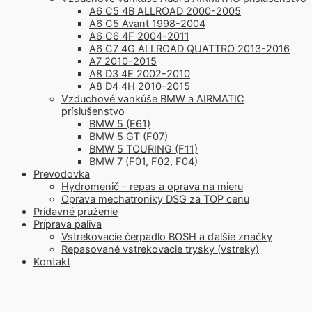
A6 C5 4B ALLROAD 2000-2005
A6 C5 Avant 1998-2004
A6 C6 4F 2004-2011
A6 C7 4G ALLROAD QUATTRO 2013-2016
A7 2010-2015
A8 D3 4E 2002-2010
A8 D4 4H 2010-2015
Vzduchové vankúše BMW a AIRMATIC
príslušenstvo
BMW 5 (E61)
BMW 5 GT (F07)
BMW 5 TOURING (F11)
BMW 7 (F01, F02, F04)
Prevodovka
Hydromenič – repas a oprava na mieru
Oprava mechatroniky DSG za TOP cenu
Prídavné pruženie
Príprava paliva
Vstrekovacie čerpadlo BOSH a ďalšie značky
Repasované vstrekovacie trysky (vstreky)
Kontakt