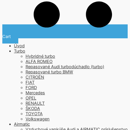
Cart
Úvod
Turbo
Hybridné turbo
ALFA ROMEO
Repasované Audi turbodúchadlo (turbo)
Repasované turbo BMW
CITROËN
FIAT
FORD
Mercedes
OPEL
RENAULT
ŠKODA
TOYOTA
Volkswagen
Airmatic
Vzduchové vankúše Audi a AIRMATIC príslušenstvo