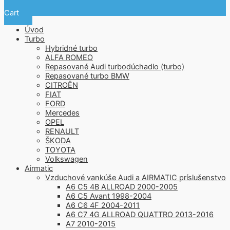
Cart
Úvod
Turbo
Hybridné turbo
ALFA ROMEO
Repasované Audi turbodúchadlo (turbo)
Repasované turbo BMW
CITROËN
FIAT
FORD
Mercedes
OPEL
RENAULT
ŠKODA
TOYOTA
Volkswagen
Airmatic
Vzduchové vankúše Audi a AIRMATIC príslušenstvo
A6 C5 4B ALLROAD 2000-2005
A6 C5 Avant 1998-2004
A6 C6 4F 2004-2011
A6 C7 4G ALLROAD QUATTRO 2013-2016
A7 2010-2015