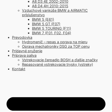
A8 D3 4E 2002-2010
A8 D4 4H 2010-2015
Vzduchové vankúše BMW a AIRMATIC
príslušenstvo
BMW 5 (E61)
BMW 5 GT (F07)
BMW 5 TOURING (F11)
BMW 7 (F01, F02, F04)
Prevodovka
Hydromenič – repas a oprava na mieru
Oprava mechatroniky DSG za TOP cenu
Prídavné pruženie
Príprava paliva
Vstrekovacie čerpadlo BOSH a ďalšie značky
Repasované vstrekovacie trysky (vstreky)
Kontakt