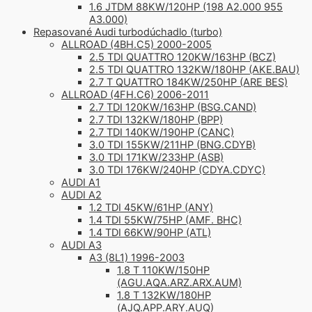
1.6 JTDM 88KW/120HP (198 A2.000 955
A3.000)
Repasované Audi turbodúchadlo (turbo)
ALLROAD (4BH.C5) 2000-2005
2.5 TDI QUATTRO 120KW/163HP (BCZ)
2.5 TDI QUATTRO 132KW/180HP (AKE.BAU)
2.7 T QUATTRO 184KW/250HP (ARE BES)
ALLROAD (4FH.C6) 2006-2011
2.7 TDI 120KW/163HP (BSG.CAND)
2.7 TDI 132KW/180HP (BPP)
2.7 TDI 140KW/190HP (CANC)
3.0 TDI 155KW/211HP (BNG.CDYB)
3.0 TDI 171KW/233HP (ASB)
3.0 TDI 176KW/240HP (CDYA.CDYC)
AUDI A1
AUDI A2
1.2 TDI 45KW/61HP (ANY)
1.4 TDI 55KW/75HP (AMF. BHC)
1.4 TDI 66KW/90HP (ATL)
AUDI A3
A3 (8L1) 1996-2003
1.8 T 110KW/150HP
(AGU.AQA.ARZ.ARX.AUM)
1.8 T 132KW/180HP
(AJQ.APP.ARY.AUQ)