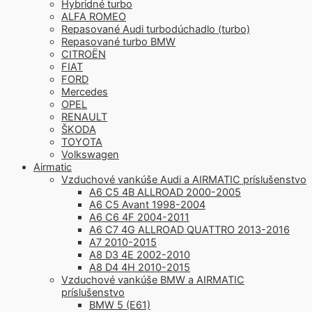
Hybridné turbo
ALFA ROMEO
Repasované Audi turbodúchadlo (turbo)
Repasované turbo BMW
CITROËN
FIAT
FORD
Mercedes
OPEL
RENAULT
ŠKODA
TOYOTA
Volkswagen
Airmatic
Vzduchové vankúše Audi a AIRMATIC príslušenstvo
A6 C5 4B ALLROAD 2000-2005
A6 C5 Avant 1998-2004
A6 C6 4F 2004-2011
A6 C7 4G ALLROAD QUATTRO 2013-2016
A7 2010-2015
A8 D3 4E 2002-2010
A8 D4 4H 2010-2015
Vzduchové vankúše BMW a AIRMATIC
príslušenstvo
BMW 5 (E61)