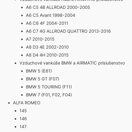
A6 C5 4B ALLROAD 2000-2005
A6 C5 Avant 1998-2004
A6 C6 4F 2004-2011
A6 C7 4G ALLROAD QUATTRO 2013-2016
A7 2010-2015
A8 D3 4E 2002-2010
A8 D4 4H 2010-2015
Vzduchové vankúše BMW a AIRMATIC príslušenstvo
BMW 5 (E61)
BMW 5 GT (F07)
BMW 5 TOURING (F11)
BMW 7 (F01, F02, F04)
ALFA ROMEO
145
146
147