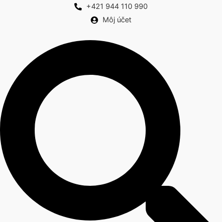
Preskočiť
+421 944 110 990
na
Môj účet
obsah