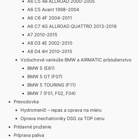
A6 C5 4B ALLROAD 2000-2005
A6 C5 Avant 1998-2004
A6 C6 4F 2004-2011
A6 C7 4G ALLROAD QUATTRO 2013-2016
A7 2010-2015
A8 D3 4E 2002-2010
A8 D4 4H 2010-2015
Vzduchové vankúše BMW a AIRMATIC príslušenstvo
BMW 5 (E61)
BMW 5 GT (F07)
BMW 5 TOURING (F11)
BMW 7 (F01, F02, F04)
Prevodovka
Hydromenič – repas a oprava na mieru
Oprava mechatroniky DSG za TOP cenu
Prídavné pruženie
Príprava paliva