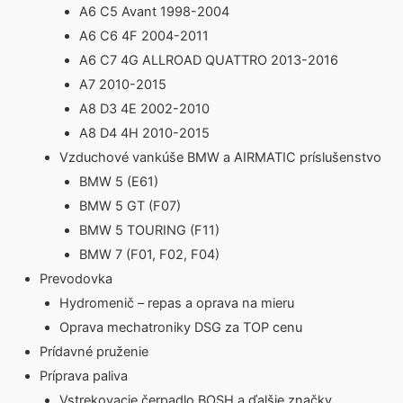
A6 C5 Avant 1998-2004
A6 C6 4F 2004-2011
A6 C7 4G ALLROAD QUATTRO 2013-2016
A7 2010-2015
A8 D3 4E 2002-2010
A8 D4 4H 2010-2015
Vzduchové vankúše BMW a AIRMATIC príslušenstvo
BMW 5 (E61)
BMW 5 GT (F07)
BMW 5 TOURING (F11)
BMW 7 (F01, F02, F04)
Prevodovka
Hydromenič – repas a oprava na mieru
Oprava mechatroniky DSG za TOP cenu
Prídavné pruženie
Príprava paliva
Vstrekovacie čerpadlo BOSH a ďalšie značky