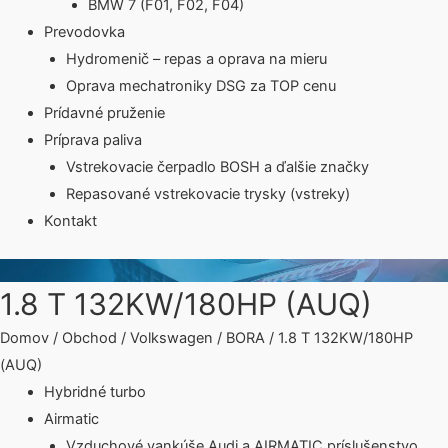
BMW 7 (F01, F02, F04)
Prevodovka
Hydromenič – repas a oprava na mieru
Oprava mechatroniky DSG za TOP cenu
Prídavné pruženie
Príprava paliva
Vstrekovacie čerpadlo BOSH a ďalšie značky
Repasované vstrekovacie trysky (vstreky)
Kontakt
1.8 T 132KW/180HP (AUQ)
Domov
/
Obchod
/
Volkswagen
/
BORA
/ 1.8 T 132KW/180HP
(AUQ)
Hybridné turbo
Airmatic
Vzduchové vankúše Audi a AIRMATIC príslušenstvo