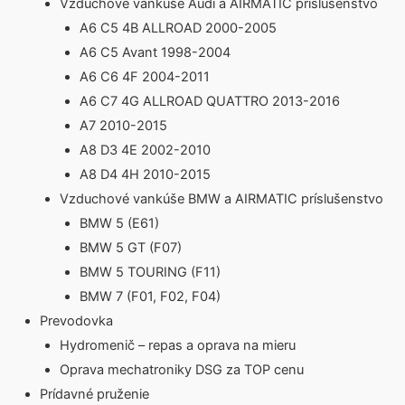
Vzduchové vankúše Audi a AIRMATIC príslušenstvo
A6 C5 4B ALLROAD 2000-2005
A6 C5 Avant 1998-2004
A6 C6 4F 2004-2011
A6 C7 4G ALLROAD QUATTRO 2013-2016
A7 2010-2015
A8 D3 4E 2002-2010
A8 D4 4H 2010-2015
Vzduchové vankúše BMW a AIRMATIC príslušenstvo
BMW 5 (E61)
BMW 5 GT (F07)
BMW 5 TOURING (F11)
BMW 7 (F01, F02, F04)
Prevodovka
Hydromenič – repas a oprava na mieru
Oprava mechatroniky DSG za TOP cenu
Prídavné pruženie