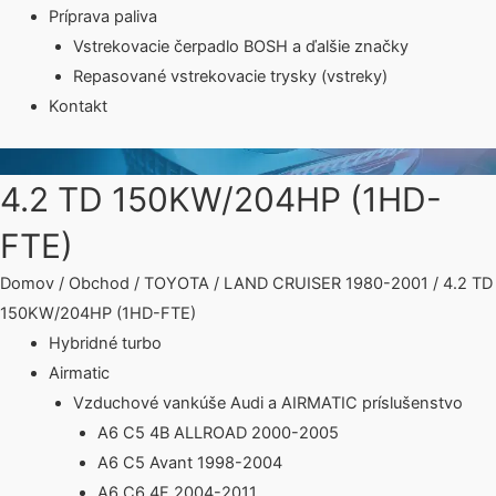
Príprava paliva
Vstrekovacie čerpadlo BOSH a ďalšie značky
Repasované vstrekovacie trysky (vstreky)
Kontakt
4.2 TD 150KW/204HP (1HD-
FTE)
Domov
/
Obchod
/
TOYOTA
/
LAND CRUISER 1980-2001
/ 4.2 TD
150KW/204HP (1HD-FTE)
Hybridné turbo
Airmatic
Vzduchové vankúše Audi a AIRMATIC príslušenstvo
A6 C5 4B ALLROAD 2000-2005
A6 C5 Avant 1998-2004
A6 C6 4F 2004-2011