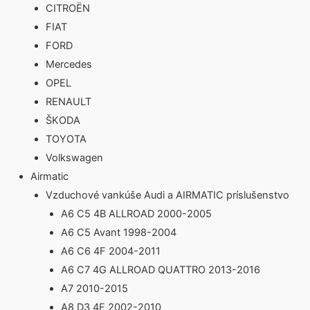
CITROËN
FIAT
FORD
Mercedes
OPEL
RENAULT
ŠKODA
TOYOTA
Volkswagen
Airmatic
Vzduchové vankúše Audi a AIRMATIC príslušenstvo
A6 C5 4B ALLROAD 2000-2005
A6 C5 Avant 1998-2004
A6 C6 4F 2004-2011
A6 C7 4G ALLROAD QUATTRO 2013-2016
A7 2010-2015
A8 D3 4E 2002-2010