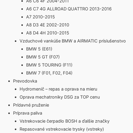
A6 C6 4F 2004-2011
A6 C7 4G ALLROAD QUATTRO 2013-2016
A7 2010-2015
A8 D3 4E 2002-2010
A8 D4 4H 2010-2015
Vzduchové vankúše BMW a AIRMATIC príslušenstvo
BMW 5 (E61)
BMW 5 GT (F07)
BMW 5 TOURING (F11)
BMW 7 (F01, F02, F04)
Prevodovka
Hydromenič – repas a oprava na mieru
Oprava mechatroniky DSG za TOP cenu
Prídavné pruženie
Príprava paliva
Vstrekovacie čerpadlo BOSH a ďalšie značky
Repasované vstrekovacie trysky (vstreky)