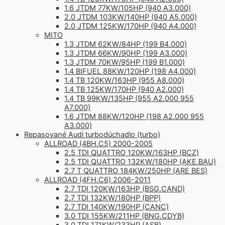
1.6 JTDM 77KW/105HP (940 A3.000)
2.0 JTDM 103KW/140HP (940 A5.000)
2.0 JTDM 125KW/170HP (940 A4.000)
MITO
1.3 JTDM 62KW/84HP (199 B4.000)
1.3 JTDM 66KW/90HP (199 A3.000)
1.3 JTDM 70KW/95HP (199 B1.000)
1.4 BIFUEL 88KW/120HP (198 A4.000)
1.4 TB 120KW/163HP (955 A8.000)
1.4 TB 125KW/170HP (940 A2.000)
1.4 TB 99KW/135HP (955 A2.000 955
A7.000)
1.6 JTDM 88KW/120HP (198 A2.000 955
A3.000)
Repasované Audi turbodúchadlo (turbo)
ALLROAD (4BH.C5) 2000-2005
2.5 TDI QUATTRO 120KW/163HP (BCZ)
2.5 TDI QUATTRO 132KW/180HP (AKE.BAU)
2.7 T QUATTRO 184KW/250HP (ARE BES)
ALLROAD (4FH.C6) 2006-2011
2.7 TDI 120KW/163HP (BSG.CAND)
2.7 TDI 132KW/180HP (BPP)
2.7 TDI 140KW/190HP (CANC)
3.0 TDI 155KW/211HP (BNG.CDYB)