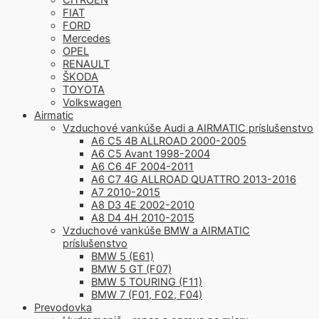
FIAT
FORD
Mercedes
OPEL
RENAULT
ŠKODA
TOYOTA
Volkswagen
Airmatic
Vzduchové vankúše Audi a AIRMATIC príslušenstvo
A6 C5 4B ALLROAD 2000-2005
A6 C5 Avant 1998-2004
A6 C6 4F 2004-2011
A6 C7 4G ALLROAD QUATTRO 2013-2016
A7 2010-2015
A8 D3 4E 2002-2010
A8 D4 4H 2010-2015
Vzduchové vankúše BMW a AIRMATIC
príslušenstvo
BMW 5 (E61)
BMW 5 GT (F07)
BMW 5 TOURING (F11)
BMW 7 (F01, F02, F04)
Prevodovka