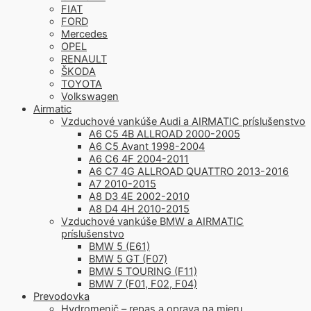
FIAT
FORD
Mercedes
OPEL
RENAULT
ŠKODA
TOYOTA
Volkswagen
Airmatic
Vzduchové vankúše Audi a AIRMATIC príslušenstvo
A6 C5 4B ALLROAD 2000-2005
A6 C5 Avant 1998-2004
A6 C6 4F 2004-2011
A6 C7 4G ALLROAD QUATTRO 2013-2016
A7 2010-2015
A8 D3 4E 2002-2010
A8 D4 4H 2010-2015
Vzduchové vankúše BMW a AIRMATIC
príslušenstvo
BMW 5 (E61)
BMW 5 GT (F07)
BMW 5 TOURING (F11)
BMW 7 (F01, F02, F04)
Prevodovka
Hydromenič – repas a oprava na mieru