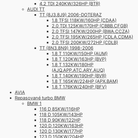
4.2 TDI 240KW/326HP (BTR)
AUDI TT
TT (8J3.8J9) 2006-DOTERAZ
1.8 TFSI 118KW/160HP (CDAA)
2.0 TDI 125KW/170HP (CBBB.CFGB)
2.0 TFSI 147KW/200HP (BWA.CCZA)
2.0 TFSI 195KW/265HP (CDLA.CDMA)
2.0 TFSI 200KW/272HP (CDLB)
TT (8N3.8N9) 1998-2006
1.8 T 110KW/150HP (AUM)
1.8 T 120KW/163HP (BVP)
1.8 T 132KW/180HP
(AJQ.APP.ATC.ARY.AUQ)
1.8 T 140KW/190HP (BVR)
1.8 T 165KW/224HP (APX.BAM)
1.8 T 176KW/240HP (BFV)
AVIA
Repasované turbo BMW
BMW 1
116 D 85KW/116HP
118 D 105KW/143HP
118 D 90KW/122HP
120 D 120KW/163HP
120 D 130KW/177HP
123 D 150KW/204HP