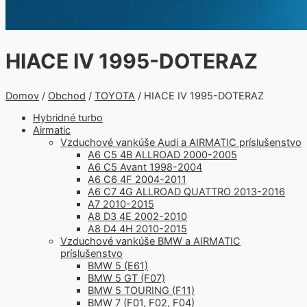
HIACE IV 1995-DOTERAZ
Domov
/
Obchod
/
TOYOTA
/ HIACE IV 1995-DOTERAZ
Hybridné turbo
Airmatic
Vzduchové vankúše Audi a AIRMATIC príslušenstvo
A6 C5 4B ALLROAD 2000-2005
A6 C5 Avant 1998-2004
A6 C6 4F 2004-2011
A6 C7 4G ALLROAD QUATTRO 2013-2016
A7 2010-2015
A8 D3 4E 2002-2010
A8 D4 4H 2010-2015
Vzduchové vankúše BMW a AIRMATIC
príslušenstvo
BMW 5 (E61)
BMW 5 GT (F07)
BMW 5 TOURING (F11)
BMW 7 (F01, F02, F04)