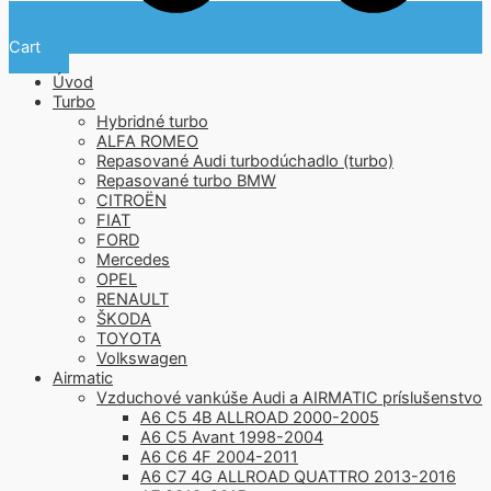
Cart
Úvod
Turbo
Hybridné turbo
ALFA ROMEO
Repasované Audi turbodúchadlo (turbo)
Repasované turbo BMW
CITROËN
FIAT
FORD
Mercedes
OPEL
RENAULT
ŠKODA
TOYOTA
Volkswagen
Airmatic
Vzduchové vankúše Audi a AIRMATIC príslušenstvo
A6 C5 4B ALLROAD 2000-2005
A6 C5 Avant 1998-2004
A6 C6 4F 2004-2011
A6 C7 4G ALLROAD QUATTRO 2013-2016