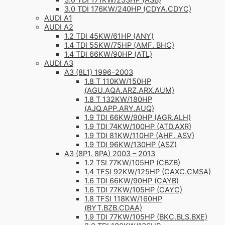
3.0 TDI 171KW/233HP (ASB)
3.0 TDI 176KW/240HP (CDYA.CDYC)
AUDI A1
AUDI A2
1.2 TDI 45KW/61HP (ANY)
1.4 TDI 55KW/75HP (AMF. BHC)
1.4 TDI 66KW/90HP (ATL)
AUDI A3
A3 (8L1) 1996-2003
1.8 T 110KW/150HP
(AGU.AQA.ARZ.ARX.AUM)
1.8 T 132KW/180HP
(AJQ.APP.ARY.AUQ)
1.9 TDI 66KW/90HP (AGR.ALH)
1.9 TDI 74KW/100HP (ATD.AXR)
1.9 TDI 81KW/110HP (AHF. ASV)
1.9 TDI 96KW/130HP (ASZ)
A3 (8P1. 8PA) 2003 – 2013
1.2 TSI 77KW/105HP (CBZB)
1.4 TFSI 92KW/125HP (CAXC.CMSA)
1.6 TDI 66KW/90HP (CAYB)
1.6 TDI 77KW/105HP (CAYC)
1.8 TFSI 118KW/160HP
(BYT.BZB.CDAA)
1.9 TDI 77KW/105HP (BKC.BLS.BXE)