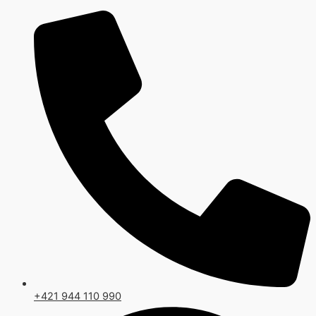
Preskočiť
na
obsah
+421 944 110 990