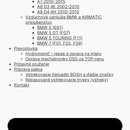
A7 2010-2015
A8 D3 4E 2002-2010
A8 D4 4H 2010-2015
Vzduchové vankúše BMW a AIRMATIC
príslušenstvo
BMW 5 (E61)
BMW 5 GT (F07)
BMW 5 TOURING (F11)
BMW 7 (F01, F02, F04)
Prevodovka
Hydromenič – repas a oprava na mieru
Oprava mechatroniky DSG za TOP cenu
Prídavné pruženie
Príprava paliva
Vstrekovacie čerpadlo BOSH a ďalšie značky
Repasované vstrekovacie trysky (vstreky)
Kontakt