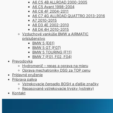
A6 C5 4B ALLROAD 2000-2005
A6 C5 Avant 1998-2004
A6 C6 4F 2004-2011
A6 C7 4G ALLROAD QUATTRO 2013-2016
A7 2010-2015
A8 D3 4E 2002-2010
A8 D4 4H 2010-2015
Vzduchové vankúše BMW a AIRMATIC
príslušenstvo
BMW 5 (E61)
BMW 5 GT (F07)
BMW 5 TOURING (F11)
BMW 7 (F01, F02, F04)
Prevodovka
Hydromenič – repas a oprava na mieru
Oprava mechatroniky DSG za TOP cenu
Prídavné pruženie
Príprava paliva
Vstrekovacie čerpadlo BOSH a ďalšie značky
Repasované vstrekovacie trysky (vstreky)
Kontakt