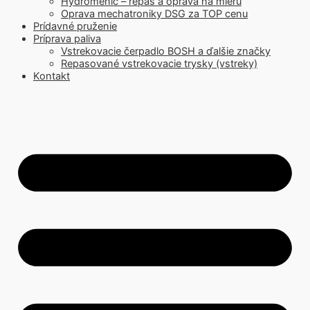
Hydromenič – repas a oprava na mieru
Oprava mechatroniky DSG za TOP cenu
Prídavné pruženie
Príprava paliva
Vstrekovacie čerpadlo BOSH a ďalšie značky
Repasované vstrekovacie trysky (vstreky)
Kontakt