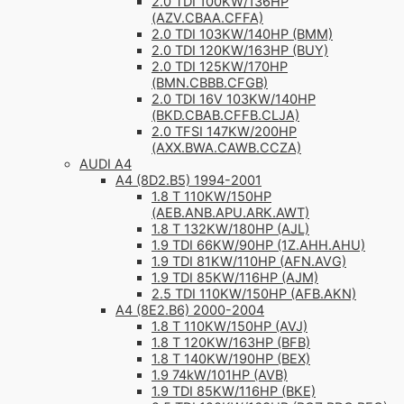
2.0 TDI 100KW/136HP
(AZV.CBAA.CFFA)
2.0 TDI 103KW/140HP (BMM)
2.0 TDI 120KW/163HP (BUY)
2.0 TDI 125KW/170HP
(BMN.CBBB.CFGB)
2.0 TDI 16V 103KW/140HP
(BKD.CBAB.CFFB.CLJA)
2.0 TFSI 147KW/200HP
(AXX.BWA.CAWB.CCZA)
AUDI A4
A4 (8D2.B5) 1994-2001
1.8 T 110KW/150HP
(AEB.ANB.APU.ARK.AWT)
1.8 T 132KW/180HP (AJL)
1.9 TDI 66KW/90HP (1Z.AHH.AHU)
1.9 TDI 81KW/110HP (AFN.AVG)
1.9 TDI 85KW/116HP (AJM)
2.5 TDI 110KW/150HP (AFB.AKN)
A4 (8E2.B6) 2000-2004
1.8 T 110KW/150HP (AVJ)
1.8 T 120KW/163HP (BFB)
1.8 T 140KW/190HP (BEX)
1.9 74kW/101HP (AVB)
1.9 TDI 85KW/116HP (BKE)