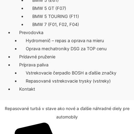
BMW 5 (E61)
BMW 5 GT (F07)
BMW 5 TOURING (F11)
BMW 7 (F01, F02, F04)
Prevodovka
Hydromenič – repas a oprava na mieru
Oprava mechatroniky DSG za TOP cenu
Prídavné pruženie
Príprava paliva
Vstrekovacie čerpadlo BOSH a ďalšie značky
Repasované vstrekovacie trysky (vstreky)
Kontakt
Repasované turbá v stave ako nové a ďalšie náhradné diely pre
automobily