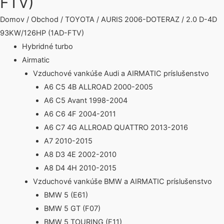
FTV)
Domov
/
Obchod
/
TOYOTA
/
AURIS 2006-DOTERAZ
/ 2.0 D-4D
93KW/126HP (1AD-FTV)
Hybridné turbo
Airmatic
Vzduchové vankúše Audi a AIRMATIC príslušenstvo
A6 C5 4B ALLROAD 2000-2005
A6 C5 Avant 1998-2004
A6 C6 4F 2004-2011
A6 C7 4G ALLROAD QUATTRO 2013-2016
A7 2010-2015
A8 D3 4E 2002-2010
A8 D4 4H 2010-2015
Vzduchové vankúše BMW a AIRMATIC príslušenstvo
BMW 5 (E61)
BMW 5 GT (F07)
BMW 5 TOURING (F11)