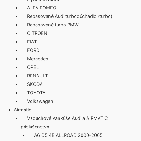
ALFA ROMEO
Repasované Audi turbodúchadlo (turbo)
Repasované turbo BMW
CITROËN
FIAT
FORD
Mercedes
OPEL
RENAULT
ŠKODA
TOYOTA
Volkswagen
Airmatic
Vzduchové vankúše Audi a AIRMATIC
príslušenstvo
A6 C5 4B ALLROAD 2000-2005