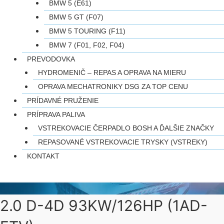
BMW 5 (E61)
BMW 5 GT (F07)
BMW 5 TOURING (F11)
BMW 7 (F01, F02, F04)
PREVODOVKA
HYDROMENIČ – REPAS A OPRAVA NA MIERU
OPRAVA MECHATRONIKY DSG ZA TOP CENU
PRÍDAVNÉ PRUŽENIE
PRÍPRAVA PALIVA
VSTREKOVACIE ČERPADLO BOSH A ĎALŠIE ZNAČKY
REPASOVANÉ VSTREKOVACIE TRYSKY (VSTREKY)
KONTAKT
2.0 D-4D 93KW/126HP (1AD-