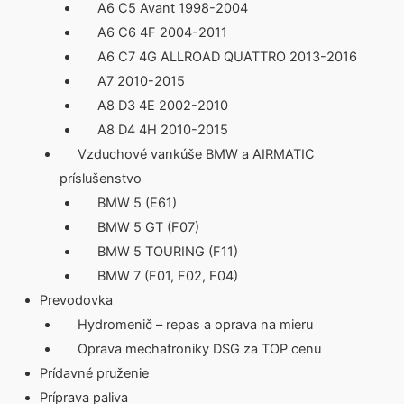
A6 C5 Avant 1998-2004
A6 C6 4F 2004-2011
A6 C7 4G ALLROAD QUATTRO 2013-2016
A7 2010-2015
A8 D3 4E 2002-2010
A8 D4 4H 2010-2015
Vzduchové vankúše BMW a AIRMATIC
príslušenstvo
BMW 5 (E61)
BMW 5 GT (F07)
BMW 5 TOURING (F11)
BMW 7 (F01, F02, F04)
Prevodovka
Hydromenič – repas a oprava na mieru
Oprava mechatroniky DSG za TOP cenu
Prídavné pruženie
Príprava paliva