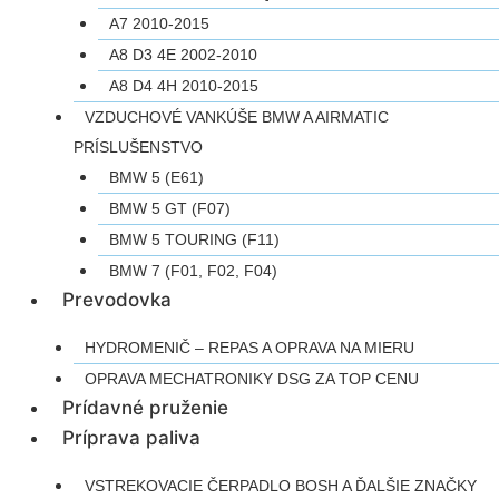
A7 2010-2015
A8 D3 4E 2002-2010
A8 D4 4H 2010-2015
VZDUCHOVÉ VANKÚŠE BMW A AIRMATIC
PRÍSLUŠENSTVO
BMW 5 (E61)
BMW 5 GT (F07)
BMW 5 TOURING (F11)
BMW 7 (F01, F02, F04)
Prevodovka
HYDROMENIČ – REPAS A OPRAVA NA MIERU
OPRAVA MECHATRONIKY DSG ZA TOP CENU
Prídavné pruženie
Príprava paliva
VSTREKOVACIE ČERPADLO BOSH A ĎALŠIE ZNAČKY