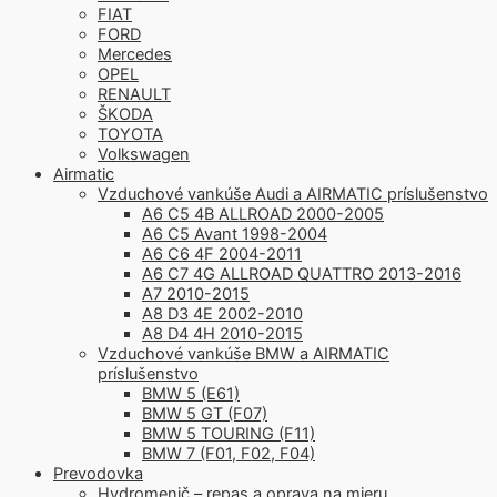
FIAT
FORD
Mercedes
OPEL
RENAULT
ŠKODA
TOYOTA
Volkswagen
Airmatic
Vzduchové vankúše Audi a AIRMATIC príslušenstvo
A6 C5 4B ALLROAD 2000-2005
A6 C5 Avant 1998-2004
A6 C6 4F 2004-2011
A6 C7 4G ALLROAD QUATTRO 2013-2016
A7 2010-2015
A8 D3 4E 2002-2010
A8 D4 4H 2010-2015
Vzduchové vankúše BMW a AIRMATIC
príslušenstvo
BMW 5 (E61)
BMW 5 GT (F07)
BMW 5 TOURING (F11)
BMW 7 (F01, F02, F04)
Prevodovka
Hydromenič – repas a oprava na mieru