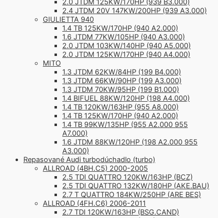
2.0 JTDM 125KW/170HP (939 B3.000)
2.4 JTDM 20V 147KW/200HP (939 A3.000)
GIULIETTA 940
1.4 TB 125KW/170HP (940 A2.000)
1.6 JTDM 77KW/105HP (940 A3.000)
2.0 JTDM 103KW/140HP (940 A5.000)
2.0 JTDM 125KW/170HP (940 A4.000)
MITO
1.3 JTDM 62KW/84HP (199 B4.000)
1.3 JTDM 66KW/90HP (199 A3.000)
1.3 JTDM 70KW/95HP (199 B1.000)
1.4 BIFUEL 88KW/120HP (198 A4.000)
1.4 TB 120KW/163HP (955 A8.000)
1.4 TB 125KW/170HP (940 A2.000)
1.4 TB 99KW/135HP (955 A2.000 955
A7.000)
1.6 JTDM 88KW/120HP (198 A2.000 955
A3.000)
Repasované Audi turbodúchadlo (turbo)
ALLROAD (4BH.C5) 2000-2005
2.5 TDI QUATTRO 120KW/163HP (BCZ)
2.5 TDI QUATTRO 132KW/180HP (AKE.BAU)
2.7 T QUATTRO 184KW/250HP (ARE BES)
ALLROAD (4FH.C6) 2006-2011
2.7 TDI 120KW/163HP (BSG.CAND)