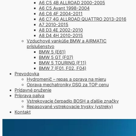
A6 C5 4B ALLROAD 2000-2005
A6 C5 Avant 1998-2004
A6 C6 4F 2004-2011
A6 C7 4G ALLROAD QUATTRO 2013-2016
A7 2010-2015
A8 D3 4E 2002-2010
A8 D4 4H 2010-2015
Vzduchové vankúše BMW a AIRMATIC
príslušenstvo
BMW 5 (E61)
BMW 5 GT (F07)
BMW 5 TOURING (F11)
BMW 7 (F01, F02, F04)
Prevodovka
Hydromenič – repas a oprava na mieru
Oprava mechatroniky DSG za TOP cenu
Prídavné pruženie
Príprava paliva
Vstrekovacie čerpadlo BOSH a ďalšie značky
Repasované vstrekovacie trysky (vstreky)
Kontakt