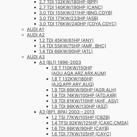
2.7 TDI 132KW/180HP (BPP)
2.7 TDI 140KW/190HP (CANC)
3.0 TDI 155KW/211HP (BNG.CDYB)
3.0 TDI 171KW/233HP (ASB)
3.0 TDI 176KW/240HP (CDYA.CDYC)
AUDI A1
AUDI A2
1.2 TDI 45KW/61HP (ANY)
1.4 TDI 55KW/75HP (AMF. BHC)
1.4 TDI 66KW/90HP (ATL)
AUDI A3
A3 (8L1) 1996-2003
1.8 T 110KW/150HP
(AGU.AQA.ARZ.ARX.AUM)
1.8 T 132KW/180HP
(AJQ.APP.ARY.AUQ)
1.9 TDI 66KW/90HP (AGR.ALH)
1.9 TDI 74KW/100HP (ATD.AXR)
1.9 TDI 81KW/110HP (AHF. ASV)
1.9 TDI 96KW/130HP (ASZ)
A3 (8P1. 8PA) 2003 – 2013
1.2 TSI 77KW/105HP (CBZB)
1.4 TFSI 92KW/125HP (CAXC.CMSA)
1.6 TDI 66KW/90HP (CAYB)
1.6 TDI 77KW/105HP (CAYC)