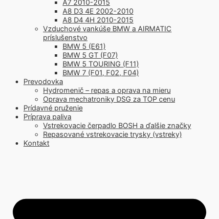
A7 2010-2015
A8 D3 4E 2002-2010
A8 D4 4H 2010-2015
Vzduchové vankúše BMW a AIRMATIC
príslušenstvo
BMW 5 (E61)
BMW 5 GT (F07)
BMW 5 TOURING (F11)
BMW 7 (F01, F02, F04)
Prevodovka
Hydromenič – repas a oprava na mieru
Oprava mechatroniky DSG za TOP cenu
Prídavné pruženie
Príprava paliva
Vstrekovacie čerpadlo BOSH a ďalšie značky
Repasované vstrekovacie trysky (vstreky)
Kontakt