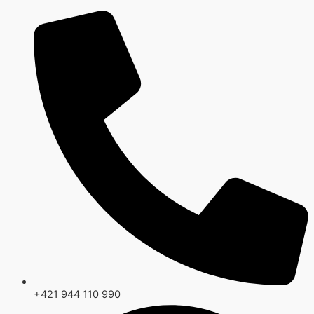
Preskočiť
na
obsah
+421 944 110 990