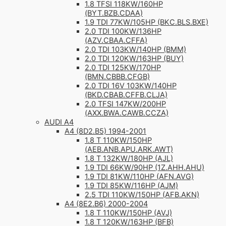
1.8 TFSI 118KW/160HP
(BYT.BZB.CDAA)
1.9 TDI 77KW/105HP (BKC.BLS.BXE)
2.0 TDI 100KW/136HP
(AZV.CBAA.CFFA)
2.0 TDI 103KW/140HP (BMM)
2.0 TDI 120KW/163HP (BUY)
2.0 TDI 125KW/170HP
(BMN.CBBB.CFGB)
2.0 TDI 16V 103KW/140HP
(BKD.CBAB.CFFB.CLJA)
2.0 TFSI 147KW/200HP
(AXX.BWA.CAWB.CCZA)
AUDI A4
A4 (8D2.B5) 1994-2001
1.8 T 110KW/150HP
(AEB.ANB.APU.ARK.AWT)
1.8 T 132KW/180HP (AJL)
1.9 TDI 66KW/90HP (1Z.AHH.AHU)
1.9 TDI 81KW/110HP (AFN.AVG)
1.9 TDI 85KW/116HP (AJM)
2.5 TDI 110KW/150HP (AFB.AKN)
A4 (8E2.B6) 2000-2004
1.8 T 110KW/150HP (AVJ)
1.8 T 120KW/163HP (BFB)