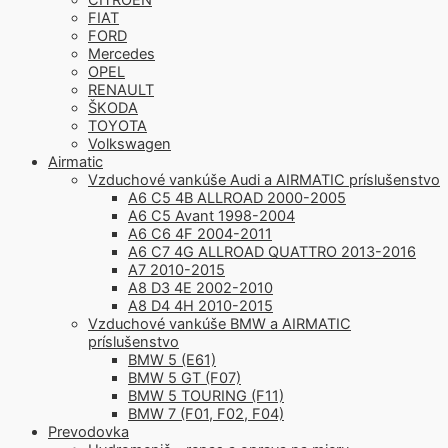
FIAT
FORD
Mercedes
OPEL
RENAULT
ŠKODA
TOYOTA
Volkswagen
Airmatic
Vzduchové vankúše Audi a AIRMATIC príslušenstvo
A6 C5 4B ALLROAD 2000-2005
A6 C5 Avant 1998-2004
A6 C6 4F 2004-2011
A6 C7 4G ALLROAD QUATTRO 2013-2016
A7 2010-2015
A8 D3 4E 2002-2010
A8 D4 4H 2010-2015
Vzduchové vankúše BMW a AIRMATIC
príslušenstvo
BMW 5 (E61)
BMW 5 GT (F07)
BMW 5 TOURING (F11)
BMW 7 (F01, F02, F04)
Prevodovka