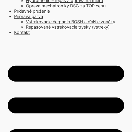
Hydromenič – repas a oprava na mieru
Oprava mechatroniky DSG za TOP cenu
Prídavné pruženie
Príprava paliva
Vstrekovacie čerpadlo BOSH a ďalšie značky
Repasované vstrekovacie trysky (vstreky)
Kontakt