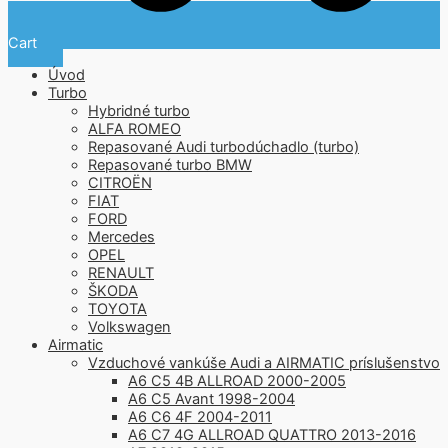
Cart
Úvod
Turbo
Hybridné turbo
ALFA ROMEO
Repasované Audi turbodúchadlo (turbo)
Repasované turbo BMW
CITROËN
FIAT
FORD
Mercedes
OPEL
RENAULT
ŠKODA
TOYOTA
Volkswagen
Airmatic
Vzduchové vankúše Audi a AIRMATIC príslušenstvo
A6 C5 4B ALLROAD 2000-2005
A6 C5 Avant 1998-2004
A6 C6 4F 2004-2011
A6 C7 4G ALLROAD QUATTRO 2013-2016