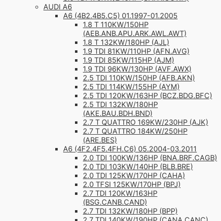
AUDI A6
A6 (4B2.4B5.C5) 01.1997-01.2005
1.8 T 110KW/150HP
(AEB.ANB.APU.ARK.AWL.AWT)
1.8 T 132KW/180HP (AJL)
1.9 TDI 81KW/110HP (AFN.AVG)
1.9 TDI 85KW/115HP (AJM)
1.9 TDI 96KW/130HP (AVF.AWX)
2.5 TDI 110KW/150HP (AFB.AKN)
2.5 TDI 114KW/155HP (AYM)
2.5 TDI 120KW/163HP (BCZ.BDG.BFC)
2.5 TDI 132KW/180HP
(AKE.BAU.BDH.BND)
2.7 T QUATTRO 169KW/230HP (AJK)
2.7 T QUATTRO 184KW/250HP
(ARE.BES)
A6 (4F2.4F5.4FH.C6) 05.2004-03.2011
2.0 TDI 100KW/136HP (BNA.BRF.CAGB)
2.0 TDI 103KW/140HP (BLB.BRE)
2.0 TDI 125KW/170HP (CAHA)
2.0 TFSI 125KW/170HP (BPJ)
2.7 TDI 120KW/163HP
(BSG.CANB.CAND)
2.7 TDI 132KW/180HP (BPP)
2.7 TDI 140KW/190HP (CANA.CANC)