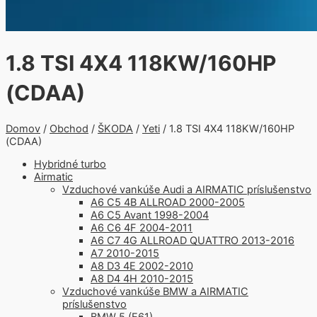
1.8 TSI 4X4 118KW/160HP
(CDAA)
Domov
/
Obchod
/
ŠKODA
/
Yeti
/ 1.8 TSI 4X4 118KW/160HP
(CDAA)
Hybridné turbo
Airmatic
Vzduchové vankúše Audi a AIRMATIC príslušenstvo
A6 C5 4B ALLROAD 2000-2005
A6 C5 Avant 1998-2004
A6 C6 4F 2004-2011
A6 C7 4G ALLROAD QUATTRO 2013-2016
A7 2010-2015
A8 D3 4E 2002-2010
A8 D4 4H 2010-2015
Vzduchové vankúše BMW a AIRMATIC
príslušenstvo