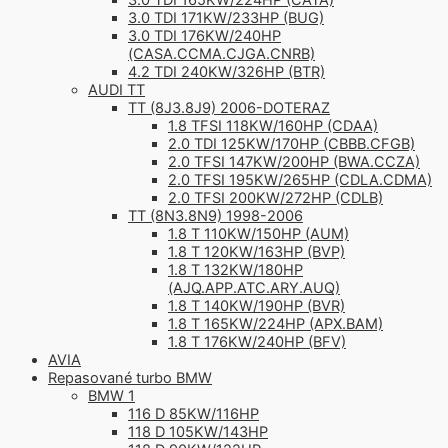
3.0 TDI 165KW/224HP (CATA)
3.0 TDI 171KW/233HP (BUG)
3.0 TDI 176KW/240HP
(CASA.CCMA.CJGA.CNRB)
4.2 TDI 240KW/326HP (BTR)
AUDI TT
TT (8J3.8J9) 2006-DOTERAZ
1.8 TFSI 118KW/160HP (CDAA)
2.0 TDI 125KW/170HP (CBBB.CFGB)
2.0 TFSI 147KW/200HP (BWA.CCZA)
2.0 TFSI 195KW/265HP (CDLA.CDMA)
2.0 TFSI 200KW/272HP (CDLB)
TT (8N3.8N9) 1998-2006
1.8 T 110KW/150HP (AUM)
1.8 T 120KW/163HP (BVP)
1.8 T 132KW/180HP
(AJQ.APP.ATC.ARY.AUQ)
1.8 T 140KW/190HP (BVR)
1.8 T 165KW/224HP (APX.BAM)
1.8 T 176KW/240HP (BFV)
AVIA
Repasované turbo BMW
BMW 1
116 D 85KW/116HP
118 D 105KW/143HP