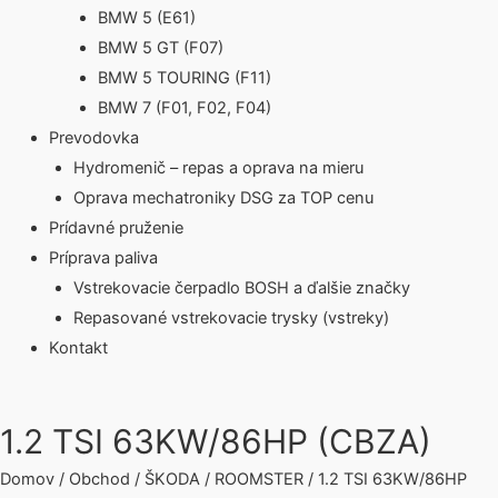
BMW 5 (E61)
BMW 5 GT (F07)
BMW 5 TOURING (F11)
BMW 7 (F01, F02, F04)
Prevodovka
Hydromenič – repas a oprava na mieru
Oprava mechatroniky DSG za TOP cenu
Prídavné pruženie
Príprava paliva
Vstrekovacie čerpadlo BOSH a ďalšie značky
Repasované vstrekovacie trysky (vstreky)
Kontakt
1.2 TSI 63KW/86HP (CBZA)
Domov
/
Obchod
/
ŠKODA
/
ROOMSTER
/ 1.2 TSI 63KW/86HP