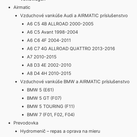
Airmatic
Vzduchové vankúše Audi a AIRMATIC príslušenstvo
A6 C5 4B ALLROAD 2000-2005
A6 C5 Avant 1998-2004
A6 C6 4F 2004-2011
A6 C7 4G ALLROAD QUATTRO 2013-2016
A7 2010-2015
A8 D3 4E 2002-2010
A8 D4 4H 2010-2015
Vzduchové vankúše BMW a AIRMATIC príslušenstvo
BMW 5 (E61)
BMW 5 GT (F07)
BMW 5 TOURING (F11)
BMW 7 (F01, F02, F04)
Prevodovka
Hydromenič – repas a oprava na mieru