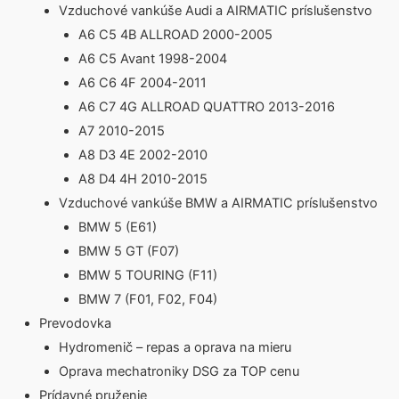
Vzduchové vankúše Audi a AIRMATIC príslušenstvo
A6 C5 4B ALLROAD 2000-2005
A6 C5 Avant 1998-2004
A6 C6 4F 2004-2011
A6 C7 4G ALLROAD QUATTRO 2013-2016
A7 2010-2015
A8 D3 4E 2002-2010
A8 D4 4H 2010-2015
Vzduchové vankúše BMW a AIRMATIC príslušenstvo
BMW 5 (E61)
BMW 5 GT (F07)
BMW 5 TOURING (F11)
BMW 7 (F01, F02, F04)
Prevodovka
Hydromenič – repas a oprava na mieru
Oprava mechatroniky DSG za TOP cenu
Prídavné pruženie