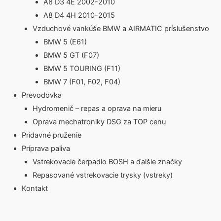
A8 D3 4E 2002-2010
A8 D4 4H 2010-2015
Vzduchové vankúše BMW a AIRMATIC príslušenstvo
BMW 5 (E61)
BMW 5 GT (F07)
BMW 5 TOURING (F11)
BMW 7 (F01, F02, F04)
Prevodovka
Hydromenič – repas a oprava na mieru
Oprava mechatroniky DSG za TOP cenu
Prídavné pruženie
Príprava paliva
Vstrekovacie čerpadlo BOSH a ďalšie značky
Repasované vstrekovacie trysky (vstreky)
Kontakt