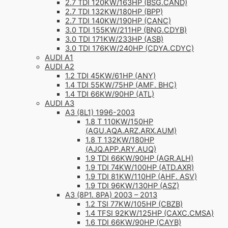
2.7 TDI 120KW/163HP (BSG.CAND)
2.7 TDI 132KW/180HP (BPP)
2.7 TDI 140KW/190HP (CANC)
3.0 TDI 155KW/211HP (BNG.CDYB)
3.0 TDI 171KW/233HP (ASB)
3.0 TDI 176KW/240HP (CDYA.CDYC)
AUDI A1
AUDI A2
1.2 TDI 45KW/61HP (ANY)
1.4 TDI 55KW/75HP (AMF. BHC)
1.4 TDI 66KW/90HP (ATL)
AUDI A3
A3 (8L1) 1996-2003
1.8 T 110KW/150HP
(AGU.AQA.ARZ.ARX.AUM)
1.8 T 132KW/180HP
(AJQ.APP.ARY.AUQ)
1.9 TDI 66KW/90HP (AGR.ALH)
1.9 TDI 74KW/100HP (ATD.AXR)
1.9 TDI 81KW/110HP (AHF. ASV)
1.9 TDI 96KW/130HP (ASZ)
A3 (8P1. 8PA) 2003 – 2013
1.2 TSI 77KW/105HP (CBZB)
1.4 TFSI 92KW/125HP (CAXC.CMSA)
1.6 TDI 66KW/90HP (CAYB)