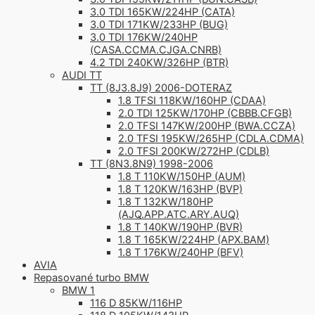
3.0 TDI 165KW/224HP (CATA)
3.0 TDI 171KW/233HP (BUG)
3.0 TDI 176KW/240HP
(CASA.CCMA.CJGA.CNRB)
4.2 TDI 240KW/326HP (BTR)
AUDI TT
TT (8J3.8J9) 2006-DOTERAZ
1.8 TFSI 118KW/160HP (CDAA)
2.0 TDI 125KW/170HP (CBBB.CFGB)
2.0 TFSI 147KW/200HP (BWA.CCZA)
2.0 TFSI 195KW/265HP (CDLA.CDMA)
2.0 TFSI 200KW/272HP (CDLB)
TT (8N3.8N9) 1998-2006
1.8 T 110KW/150HP (AUM)
1.8 T 120KW/163HP (BVP)
1.8 T 132KW/180HP
(AJQ.APP.ATC.ARY.AUQ)
1.8 T 140KW/190HP (BVR)
1.8 T 165KW/224HP (APX.BAM)
1.8 T 176KW/240HP (BFV)
AVIA
Repasované turbo BMW
BMW 1
116 D 85KW/116HP