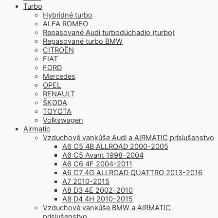
Turbo
Hybridné turbo
ALFA ROMEO
Repasované Audi turbodúchadlo (turbo)
Repasované turbo BMW
CITROËN
FIAT
FORD
Mercedes
OPEL
RENAULT
ŠKODA
TOYOTA
Volkswagen
Airmatic
Vzduchové vankúše Audi a AIRMATIC príslušenstvo
A6 C5 4B ALLROAD 2000-2005
A6 C5 Avant 1998-2004
A6 C6 4F 2004-2011
A6 C7 4G ALLROAD QUATTRO 2013-2016
A7 2010-2015
A8 D3 4E 2002-2010
A8 D4 4H 2010-2015
Vzduchové vankúše BMW a AIRMATIC
príslušenstvo