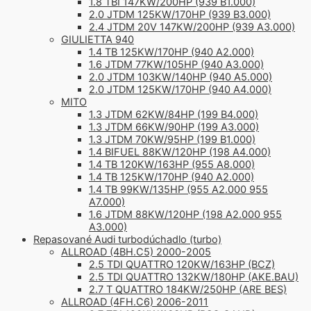
1.8 TBI 147KW/200HP (939 B1.000)
2.0 JTDM 125KW/170HP (939 B3.000)
2.4 JTDM 20V 147KW/200HP (939 A3.000)
GIULIETTA 940
1.4 TB 125KW/170HP (940 A2.000)
1.6 JTDM 77KW/105HP (940 A3.000)
2.0 JTDM 103KW/140HP (940 A5.000)
2.0 JTDM 125KW/170HP (940 A4.000)
MITO
1.3 JTDM 62KW/84HP (199 B4.000)
1.3 JTDM 66KW/90HP (199 A3.000)
1.3 JTDM 70KW/95HP (199 B1.000)
1.4 BIFUEL 88KW/120HP (198 A4.000)
1.4 TB 120KW/163HP (955 A8.000)
1.4 TB 125KW/170HP (940 A2.000)
1.4 TB 99KW/135HP (955 A2.000 955
A7.000)
1.6 JTDM 88KW/120HP (198 A2.000 955
A3.000)
Repasované Audi turbodúchadlo (turbo)
ALLROAD (4BH.C5) 2000-2005
2.5 TDI QUATTRO 120KW/163HP (BCZ)
2.5 TDI QUATTRO 132KW/180HP (AKE.BAU)
2.7 T QUATTRO 184KW/250HP (ARE BES)
ALLROAD (4FH.C6) 2006-2011