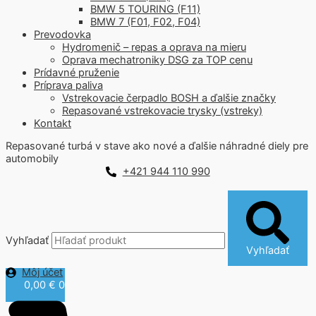
BMW 5 TOURING (F11)
BMW 7 (F01, F02, F04)
Prevodovka
Hydromenič – repas a oprava na mieru
Oprava mechatroniky DSG za TOP cenu
Prídavné pruženie
Príprava paliva
Vstrekovacie čerpadlo BOSH a ďalšie značky
Repasované vstrekovacie trysky (vstreky)
Kontakt
Repasované turbá v stave ako nové a ďalšie náhradné diely pre
automobily
+421 944 110 990
Vyhľadať
Vyhľadať
Môj účet
0,00
€
0