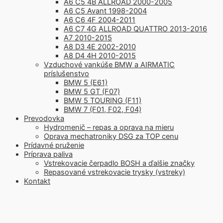
A6 C5 4B ALLROAD 2000-2005
A6 C5 Avant 1998-2004
A6 C6 4F 2004-2011
A6 C7 4G ALLROAD QUATTRO 2013-2016
A7 2010-2015
A8 D3 4E 2002-2010
A8 D4 4H 2010-2015
Vzduchové vankúše BMW a AIRMATIC
príslušenstvo
BMW 5 (E61)
BMW 5 GT (F07)
BMW 5 TOURING (F11)
BMW 7 (F01, F02, F04)
Prevodovka
Hydromenič – repas a oprava na mieru
Oprava mechatroniky DSG za TOP cenu
Prídavné pruženie
Príprava paliva
Vstrekovacie čerpadlo BOSH a ďalšie značky
Repasované vstrekovacie trysky (vstreky)
Kontakt