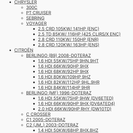
CHRYSLER
300C
PT CRUISER
SEBRING
VOYAGER
2.5 CRD 105KW/ 141HP (ENC)
2.5 TD 85KW/ 116HP (425 CLIRS/X ENC)
2.8 CRD 110KW/ 150HP (ENR)
2.8 CRD 120KW/ 163HP (ENS)
CITROËN
BERLINGO (B9) 2008-DOTERAZ
1.6 HDI 55KW/75HP 9HN.9HT
1.6 HDI 66KW/90HP 9HX
1.6 HDI 68KW/92HP 9HX
1.6 HDI 80KW/109HP 9HZ
1.6 HDI 82KW/112HP 9HL.9HR
1.6 HDI 84KW/114HP 9HR
BERLINGO (MF) 1996-DOTERAZ
1.6 HDI 55KW/75HP 9HW (DV6ETED)
1.6 HDI 66KW/90HP 9HX (DV6ATED4)
2.0 HDI 66KW/90HP RHY (DW10TD)
C CROSSER
C1 2005-DOTERAZ
C2 (JM_) 2003-DOTERAZ
1.4 HDI 50KW/68HP 8HX.8HZ