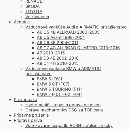
RENAULT
ŠKODA
TOYOTA
Volkswagen
Airmatic
Vzduchové vankúše Audi a AIRMATIC príslušenstvo
A6 C5 4B ALLROAD 2000-2005
A6 C5 Avant 1998-2004
A6 C6 4F 2004-2011
A6 C7 4G ALLROAD QUATTRO 2013-2016
A7 2010-2015
A8 D3 4E 2002-2010
A8 D4 4H 2010-2015
Vzduchové vankúše BMW a AIRMATIC
príslušenstvo
BMW 5 (E61)
BMW 5 GT (F07)
BMW 5 TOURING (F11)
BMW 7 (F01, F02, F04)
Prevodovka
Hydromenič – repas a oprava na mieru
Oprava mechatroniky DSG za TOP cenu
Prídavné pruženie
Príprava paliva
Vstrekovacie čerpadlo BOSH a ďalšie značky