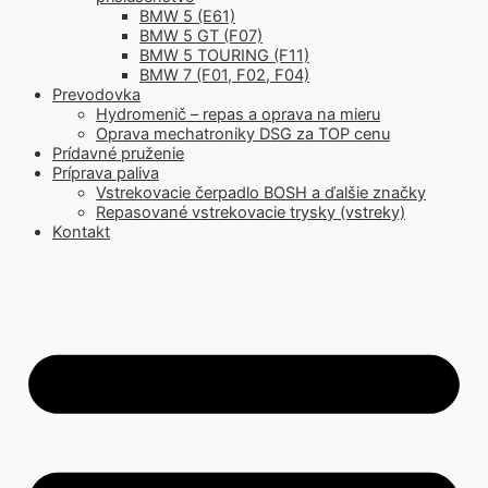
BMW 5 (E61)
BMW 5 GT (F07)
BMW 5 TOURING (F11)
BMW 7 (F01, F02, F04)
Prevodovka
Hydromenič – repas a oprava na mieru
Oprava mechatroniky DSG za TOP cenu
Prídavné pruženie
Príprava paliva
Vstrekovacie čerpadlo BOSH a ďalšie značky
Repasované vstrekovacie trysky (vstreky)
Kontakt