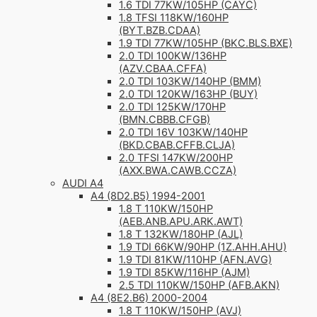
1.6 TDI 77KW/105HP (CAYC)
1.8 TFSI 118KW/160HP
(BYT.BZB.CDAA)
1.9 TDI 77KW/105HP (BKC.BLS.BXE)
2.0 TDI 100KW/136HP
(AZV.CBAA.CFFA)
2.0 TDI 103KW/140HP (BMM)
2.0 TDI 120KW/163HP (BUY)
2.0 TDI 125KW/170HP
(BMN.CBBB.CFGB)
2.0 TDI 16V 103KW/140HP
(BKD.CBAB.CFFB.CLJA)
2.0 TFSI 147KW/200HP
(AXX.BWA.CAWB.CCZA)
AUDI A4
A4 (8D2.B5) 1994-2001
1.8 T 110KW/150HP
(AEB.ANB.APU.ARK.AWT)
1.8 T 132KW/180HP (AJL)
1.9 TDI 66KW/90HP (1Z.AHH.AHU)
1.9 TDI 81KW/110HP (AFN.AVG)
1.9 TDI 85KW/116HP (AJM)
2.5 TDI 110KW/150HP (AFB.AKN)
A4 (8E2.B6) 2000-2004
1.8 T 110KW/150HP (AVJ)