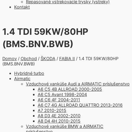
Repasované vstrekovacie trysky (vstreky)
Kontakt
1.4 TDI 59KW/80HP
(BMS.BNV.BWB)
Domov
/
Obchod
/
ŠKODA
/
FABIA II
/ 1.4 TDI 59KW/80HP
(BMS.BNV.BWB)
Hybridné turbo
Airmatic
Vzduchové vankúše Audi a AIRMATIC príslušenstvo
A6 C5 4B ALLROAD 2000-2005
A6 C5 Avant 1998-2004
A6 C6 4F 2004-2011
A6 C7 4G ALLROAD QUATTRO 2013-2016
A7 2010-2015
A8 D3 4E 2002-2010
A8 D4 4H 2010-2015
Vzduchové vankúše BMW a AIRMATIC
príslušenstvo