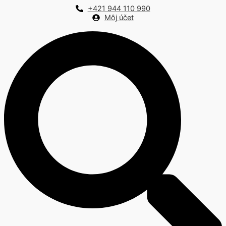
Preskočiť
+421 944 110 990
na
Môj účet
obsah