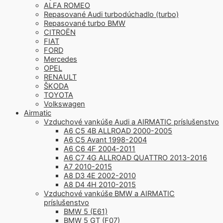
ALFA ROMEO
Repasované Audi turbodúchadlo (turbo)
Repasované turbo BMW
CITROËN
FIAT
FORD
Mercedes
OPEL
RENAULT
ŠKODA
TOYOTA
Volkswagen
Airmatic
Vzduchové vankúše Audi a AIRMATIC príslušenstvo
A6 C5 4B ALLROAD 2000-2005
A6 C5 Avant 1998-2004
A6 C6 4F 2004-2011
A6 C7 4G ALLROAD QUATTRO 2013-2016
A7 2010-2015
A8 D3 4E 2002-2010
A8 D4 4H 2010-2015
Vzduchové vankúše BMW a AIRMATIC
príslušenstvo
BMW 5 (E61)
BMW 5 GT (F07)