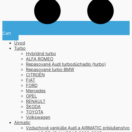
Cart
Úvod
Turbo
Hybridné turbo
ALFA ROMEO
Repasované Audi turbodúchadlo (turbo)
Repasované turbo BMW
CITROËN
FIAT
FORD
Mercedes
OPEL
RENAULT
ŠKODA
TOYOTA
Volkswagen
Airmatic
Vzduchové vankúše Audi a AIRMATIC príslušenstvo