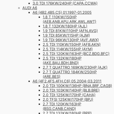
3.0 TDI 176KW/240HP (CAPA.CCWA)
AUDI A6
A6 (4B2.4B5.C5) 01.1997-01.2005
1.8 T 110KW/150HP
(AEB.ANB.APU.ARK.AWL.AWT)
1.8 T 132KW/180HP (AJL)
1.9 TDI 81KW/110HP (AFN.AVG)
1.9 TDI 85KW/115HP (AJM)
1.9 TDI 96KW/130HP (AVF.AWX)
2.5 TDI 110KW/150HP (AFB.AKN)
2.5 TDI 114KW/155HP (AYM)
2.5 TDI 120KW/163HP (BCZ.BDG.BFC)
2.5 TDI 132KW/180HP
(AKE.BAU.BDH.BND)
2.7 T QUATTRO 169KW/230HP (AJK)
2.7 T QUATTRO 184KW/250HP
(ARE.BES)
A6 (4F2.4F5.4FH.C6) 05.2004-03.2011
2.0 TDI 100KW/136HP (BNA.BRF.CAGB)
2.0 TDI 103KW/140HP (BLB.BRE)
2.0 TDI 125KW/170HP (CAHA)
2.0 TFSI 125KW/170HP (BPJ)
2.7 TDI 120KW/163HP
(BSG.CANB.CAND)
2.7 TDI 132KW/180HP (BPP)