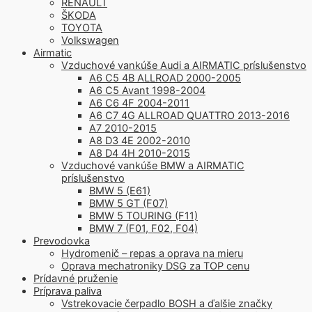
RENAULT
ŠKODA
TOYOTA
Volkswagen
Airmatic
Vzduchové vankúše Audi a AIRMATIC príslušenstvo
A6 C5 4B ALLROAD 2000-2005
A6 C5 Avant 1998-2004
A6 C6 4F 2004-2011
A6 C7 4G ALLROAD QUATTRO 2013-2016
A7 2010-2015
A8 D3 4E 2002-2010
A8 D4 4H 2010-2015
Vzduchové vankúše BMW a AIRMATIC
príslušenstvo
BMW 5 (E61)
BMW 5 GT (F07)
BMW 5 TOURING (F11)
BMW 7 (F01, F02, F04)
Prevodovka
Hydromenič – repas a oprava na mieru
Oprava mechatroniky DSG za TOP cenu
Prídavné pruženie
Príprava paliva
Vstrekovacie čerpadlo BOSH a ďalšie značky