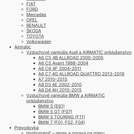
FIAT
FORD
Mercedes
OPEL
RENAULT
ŠKODA
TOYOTA
Volkswagen
Airmatic
Vzduchové vankúše Audi a AIRMATIC príslušenstvo
A6 C5 4B ALLROAD 2000-2005
A6 C5 Avant 1998-2004
A6 C6 4F 2004-2011
A6 C7 4G ALLROAD QUATTRO 2013-2016
A7 2010-2015
A8 D3 4E 2002-2010
A8 D4 4H 2010-2015
Vzduchové vankúše BMW a AIRMATIC
príslušenstvo
BMW 5 (E61)
BMW 5 GT (F07)
BMW 5 TOURING (F11)
BMW 7 (F01, F02, F04)
Prevodovka
Hydromenič – repas a oprava na mieru