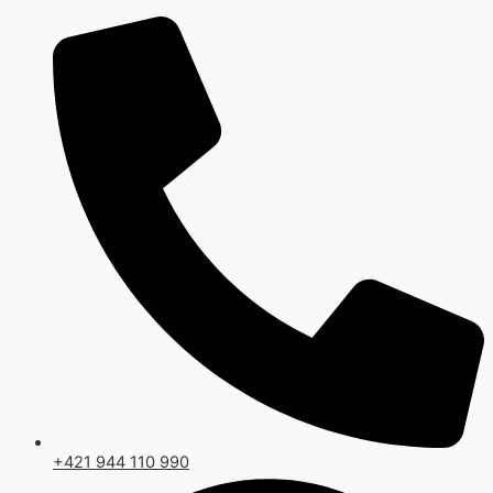
Preskočiť
na
obsah
+421 944 110 990