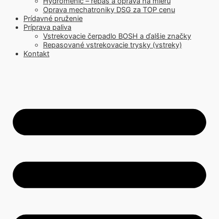
Hydromenič – repas a oprava na mieru
Oprava mechatroniky DSG za TOP cenu
Prídavné pruženie
Príprava paliva
Vstrekovacie čerpadlo BOSH a ďalšie značky
Repasované vstrekovacie trysky (vstreky)
Kontakt