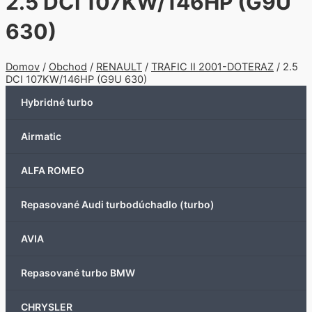
2.5 DCI 107KW/146HP (G9U
630)
Domov
/
Obchod
/
RENAULT
/
TRAFIC II 2001-DOTERAZ
/ 2.5
DCI 107KW/146HP (G9U 630)
Hybridné turbo
Airmatic
ALFA ROMEO
Repasované Audi turbodúchadlo (turbo)
AVIA
Repasované turbo BMW
CHRYSLER