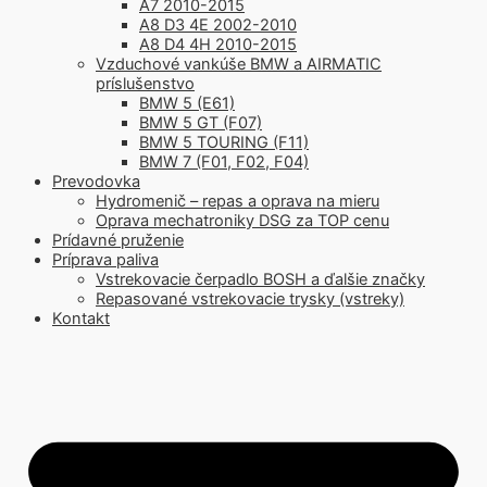
A7 2010-2015
A8 D3 4E 2002-2010
A8 D4 4H 2010-2015
Vzduchové vankúše BMW a AIRMATIC
príslušenstvo
BMW 5 (E61)
BMW 5 GT (F07)
BMW 5 TOURING (F11)
BMW 7 (F01, F02, F04)
Prevodovka
Hydromenič – repas a oprava na mieru
Oprava mechatroniky DSG za TOP cenu
Prídavné pruženie
Príprava paliva
Vstrekovacie čerpadlo BOSH a ďalšie značky
Repasované vstrekovacie trysky (vstreky)
Kontakt