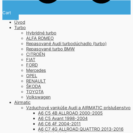
Cart
Úvod
Turbo
Hybridné turbo
ALFA ROMEO
Repasované Audi turbodúchadlo (turbo)
Repasované turbo BMW
CITROËN
FIAT
FORD
Mercedes
OPEL
RENAULT
ŠKODA
TOYOTA
Volkswagen
Airmatic
Vzduchové vankúše Audi a AIRMATIC príslušenstvo
A6 C5 4B ALLROAD 2000-2005
A6 C5 Avant 1998-2004
A6 C6 4F 2004-2011
A6 C7 4G ALLROAD QUATTRO 2013-2016