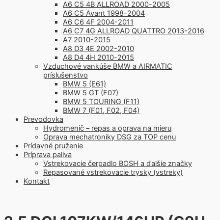
A6 C5 4B ALLROAD 2000-2005
A6 C5 Avant 1998-2004
A6 C6 4F 2004-2011
A6 C7 4G ALLROAD QUATTRO 2013-2016
A7 2010-2015
A8 D3 4E 2002-2010
A8 D4 4H 2010-2015
Vzduchové vankúše BMW a AIRMATIC
príslušenstvo
BMW 5 (E61)
BMW 5 GT (F07)
BMW 5 TOURING (F11)
BMW 7 (F01, F02, F04)
Prevodovka
Hydromenič – repas a oprava na mieru
Oprava mechatroniky DSG za TOP cenu
Prídavné pruženie
Príprava paliva
Vstrekovacie čerpadlo BOSH a ďalšie značky
Repasované vstrekovacie trysky (vstreky)
Kontakt