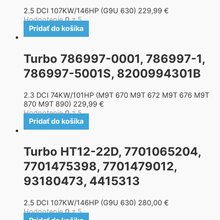
2.5 DCI 107KW/146HP (G9U 630)
229,99
€
Hodnotenie
0
z 5
Pridať do košíka
Turbo 786997-0001, 786997-1,
786997-5001S, 8200994301B
2.3 DCI 74KW/101HP (M9T 670 M9T 672 M9T 676 M9T
870 M9T 890)
229,99
€
Hodnotenie
0
z 5
Pridať do košíka
Turbo HT12-22D, 7701065204,
7701475398, 7701479012,
93180473, 4415313
2.5 DCI 107KW/146HP (G9U 630)
280,00
€
Hodnotenie
0
z 5