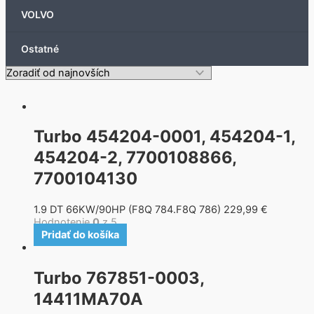
VOLVO
Ostatné
Turbo 454204-0001, 454204-1,
454204-2, 7700108866,
7700104130
1.9 DT 66KW/90HP (F8Q 784.F8Q 786)
229,99
€
Hodnotenie
0
z 5
Pridať do košíka
Turbo 767851-0003,
14411MA70A