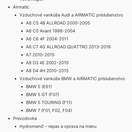
Airmatic
Vzduchové vankúše Audi a AIRMATIC príslušenstvo
A6 C5 4B ALLROAD 2000-2005
A6 C5 Avant 1998-2004
A6 C6 4F 2004-2011
A6 C7 4G ALLROAD QUATTRO 2013-2016
A7 2010-2015
A8 D3 4E 2002-2010
A8 D4 4H 2010-2015
Vzduchové vankúše BMW a AIRMATIC príslušenstvo
BMW 5 (E61)
BMW 5 GT (F07)
BMW 5 TOURING (F11)
BMW 7 (F01, F02, F04)
Prevodovka
Hydromenič – repas a oprava na mieru