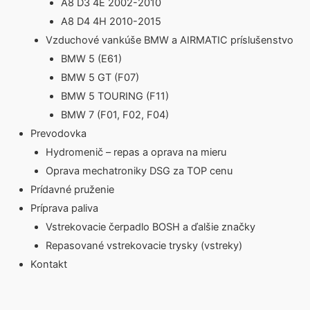
A8 D3 4E 2002-2010
A8 D4 4H 2010-2015
Vzduchové vankúše BMW a AIRMATIC príslušenstvo
BMW 5 (E61)
BMW 5 GT (F07)
BMW 5 TOURING (F11)
BMW 7 (F01, F02, F04)
Prevodovka
Hydromenič – repas a oprava na mieru
Oprava mechatroniky DSG za TOP cenu
Prídavné pruženie
Príprava paliva
Vstrekovacie čerpadlo BOSH a ďalšie značky
Repasované vstrekovacie trysky (vstreky)
Kontakt