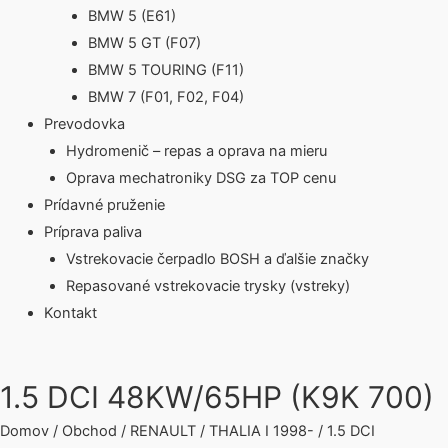
BMW 5 (E61)
BMW 5 GT (F07)
BMW 5 TOURING (F11)
BMW 7 (F01, F02, F04)
Prevodovka
Hydromenič – repas a oprava na mieru
Oprava mechatroniky DSG za TOP cenu
Prídavné pruženie
Príprava paliva
Vstrekovacie čerpadlo BOSH a ďalšie značky
Repasované vstrekovacie trysky (vstreky)
Kontakt
1.5 DCI 48KW/65HP (K9K 700)
Domov
/
Obchod
/
RENAULT
/
THALIA I 1998-
/ 1.5 DCI