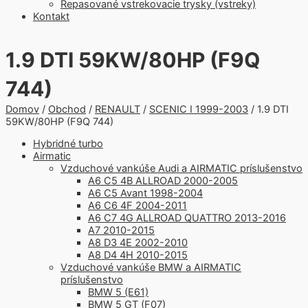
Repasované vstrekovacie trysky (vstreky)
Kontakt
1.9 DTI 59KW/80HP (F9Q
744)
Domov
/
Obchod
/
RENAULT
/
SCENIC I 1999-2003
/ 1.9 DTI
59KW/80HP (F9Q 744)
Hybridné turbo
Airmatic
Vzduchové vankúše Audi a AIRMATIC príslušenstvo
A6 C5 4B ALLROAD 2000-2005
A6 C5 Avant 1998-2004
A6 C6 4F 2004-2011
A6 C7 4G ALLROAD QUATTRO 2013-2016
A7 2010-2015
A8 D3 4E 2002-2010
A8 D4 4H 2010-2015
Vzduchové vankúše BMW a AIRMATIC
príslušenstvo
BMW 5 (E61)
BMW 5 GT (F07)