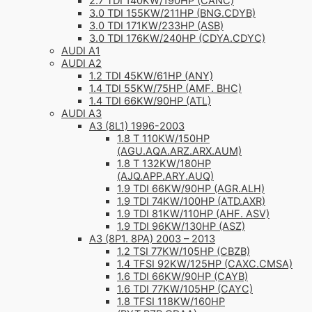
2.7 TDI 140KW/190HP (CANC)
3.0 TDI 155KW/211HP (BNG.CDYB)
3.0 TDI 171KW/233HP (ASB)
3.0 TDI 176KW/240HP (CDYA.CDYC)
AUDI A1
AUDI A2
1.2 TDI 45KW/61HP (ANY)
1.4 TDI 55KW/75HP (AMF. BHC)
1.4 TDI 66KW/90HP (ATL)
AUDI A3
A3 (8L1) 1996-2003
1.8 T 110KW/150HP
(AGU.AQA.ARZ.ARX.AUM)
1.8 T 132KW/180HP
(AJQ.APP.ARY.AUQ)
1.9 TDI 66KW/90HP (AGR.ALH)
1.9 TDI 74KW/100HP (ATD.AXR)
1.9 TDI 81KW/110HP (AHF. ASV)
1.9 TDI 96KW/130HP (ASZ)
A3 (8P1. 8PA) 2003 – 2013
1.2 TSI 77KW/105HP (CBZB)
1.4 TFSI 92KW/125HP (CAXC.CMSA)
1.6 TDI 66KW/90HP (CAYB)
1.6 TDI 77KW/105HP (CAYC)
1.8 TFSI 118KW/160HP