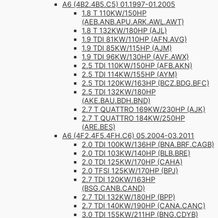
A6 (4B2.4B5.C5) 01.1997-01.2005
1.8 T 110KW/150HP
(AEB.ANB.APU.ARK.AWL.AWT)
1.8 T 132KW/180HP (AJL)
1.9 TDI 81KW/110HP (AFN.AVG)
1.9 TDI 85KW/115HP (AJM)
1.9 TDI 96KW/130HP (AVF.AWX)
2.5 TDI 110KW/150HP (AFB.AKN)
2.5 TDI 114KW/155HP (AYM)
2.5 TDI 120KW/163HP (BCZ.BDG.BFC)
2.5 TDI 132KW/180HP
(AKE.BAU.BDH.BND)
2.7 T QUATTRO 169KW/230HP (AJK)
2.7 T QUATTRO 184KW/250HP
(ARE.BES)
A6 (4F2.4F5.4FH.C6) 05.2004-03.2011
2.0 TDI 100KW/136HP (BNA.BRF.CAGB)
2.0 TDI 103KW/140HP (BLB.BRE)
2.0 TDI 125KW/170HP (CAHA)
2.0 TFSI 125KW/170HP (BPJ)
2.7 TDI 120KW/163HP
(BSG.CANB.CAND)
2.7 TDI 132KW/180HP (BPP)
2.7 TDI 140KW/190HP (CANA.CANC)
3.0 TDI 155KW/211HP (BNG.CDYB)