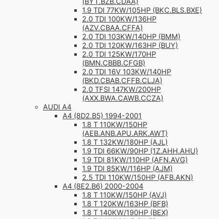
(BYT.BZB.CDAA)
1.9 TDI 77KW/105HP (BKC.BLS.BXE)
2.0 TDI 100KW/136HP
(AZV.CBAA.CFFA)
2.0 TDI 103KW/140HP (BMM)
2.0 TDI 120KW/163HP (BUY)
2.0 TDI 125KW/170HP
(BMN.CBBB.CFGB)
2.0 TDI 16V 103KW/140HP
(BKD.CBAB.CFFB.CLJA)
2.0 TFSI 147KW/200HP
(AXX.BWA.CAWB.CCZA)
AUDI A4
A4 (8D2.B5) 1994-2001
1.8 T 110KW/150HP
(AEB.ANB.APU.ARK.AWT)
1.8 T 132KW/180HP (AJL)
1.9 TDI 66KW/90HP (1Z.AHH.AHU)
1.9 TDI 81KW/110HP (AFN.AVG)
1.9 TDI 85KW/116HP (AJM)
2.5 TDI 110KW/150HP (AFB.AKN)
A4 (8E2.B6) 2000-2004
1.8 T 110KW/150HP (AVJ)
1.8 T 120KW/163HP (BFB)
1.8 T 140KW/190HP (BEX)