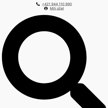
Preskočiť
+421 944 110 990
na
Môj účet
obsah