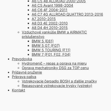
A6 C5 4B ALLROAD 2000-2005
A6 C5 Avant 1998-2004
A6 C6 4F 2004-2011
A6 C7 4G ALLROAD QUATTRO 2013-2016
A7 2010-2015
A8 D3 4E 2002-2010
A8 D4 4H 2010-2015
Vzduchové vankúše BMW a AIRMATIC
príslušenstvo
BMW 5 (E61)
BMW 5 GT (F07)
BMW 5 TOURING (F11)
BMW 7 (F01, F02, F04)
Prevodovka
Hydromenič – repas a oprava na mieru
Oprava mechatroniky DSG za TOP cenu
Prídavné pruženie
Príprava paliva
Vstrekovacie čerpadlo BOSH a ďalšie značky
Repasované vstrekovacie trysky (vstreky)
Kontakt