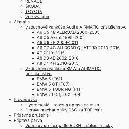
RENAULT
ŠKODA
TOYOTA
Volkswagen
Airmatic
Vzduchové vankúše Audi a AIRMATIC príslušenstvo
A6 C5 4B ALLROAD 2000-2005
A6 C5 Avant 1998-2004
A6 C6 4F 2004-2011
A6 C7 4G ALLROAD QUATTRO 2013-2016
A7 2010-2015
A8 D3 4E 2002-2010
A8 D4 4H 2010-2015
Vzduchové vankúše BMW a AIRMATIC
príslušenstvo
BMW 5 (E61)
BMW 5 GT (F07)
BMW 5 TOURING (F11)
BMW 7 (F01, F02, F04)
Prevodovka
Hydromenič – repas a oprava na mieru
Oprava mechatroniky DSG za TOP cenu
Prídavné pruženie
Príprava paliva
Vstrekovacie čerpadlo BOSH a ďalšie značky