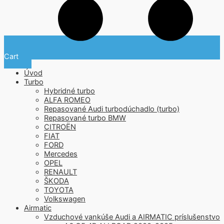
Cart
Úvod
Turbo
Hybridné turbo
ALFA ROMEO
Repasované Audi turbodúchadlo (turbo)
Repasované turbo BMW
CITROËN
FIAT
FORD
Mercedes
OPEL
RENAULT
ŠKODA
TOYOTA
Volkswagen
Airmatic
Vzduchové vankúše Audi a AIRMATIC príslušenstvo