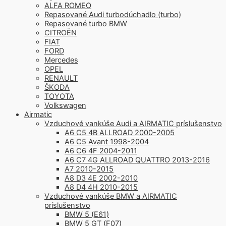
ALFA ROMEO
Repasované Audi turbodúchadlo (turbo)
Repasované turbo BMW
CITROËN
FIAT
FORD
Mercedes
OPEL
RENAULT
ŠKODA
TOYOTA
Volkswagen
Airmatic
Vzduchové vankúše Audi a AIRMATIC príslušenstvo
A6 C5 4B ALLROAD 2000-2005
A6 C5 Avant 1998-2004
A6 C6 4F 2004-2011
A6 C7 4G ALLROAD QUATTRO 2013-2016
A7 2010-2015
A8 D3 4E 2002-2010
A8 D4 4H 2010-2015
Vzduchové vankúše BMW a AIRMATIC
príslušenstvo
BMW 5 (E61)
BMW 5 GT (F07)