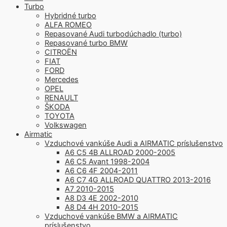
Turbo
Hybridné turbo
ALFA ROMEO
Repasované Audi turbodúchadlo (turbo)
Repasované turbo BMW
CITROËN
FIAT
FORD
Mercedes
OPEL
RENAULT
ŠKODA
TOYOTA
Volkswagen
Airmatic
Vzduchové vankúše Audi a AIRMATIC príslušenstvo
A6 C5 4B ALLROAD 2000-2005
A6 C5 Avant 1998-2004
A6 C6 4F 2004-2011
A6 C7 4G ALLROAD QUATTRO 2013-2016
A7 2010-2015
A8 D3 4E 2002-2010
A8 D4 4H 2010-2015
Vzduchové vankúše BMW a AIRMATIC
príslušenstvo