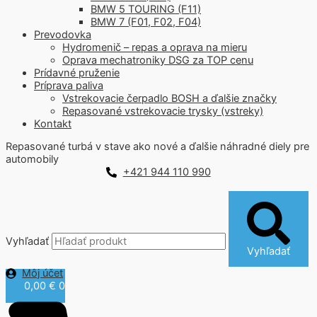
BMW 5 TOURING (F11)
BMW 7 (F01, F02, F04)
Prevodovka
Hydromenič – repas a oprava na mieru
Oprava mechatroniky DSG za TOP cenu
Prídavné pruženie
Príprava paliva
Vstrekovacie čerpadlo BOSH a ďalšie značky
Repasované vstrekovacie trysky (vstreky)
Kontakt
Repasované turbá v stave ako nové a ďalšie náhradné diely pre
automobily
+421 944 110 990
Vyhľadať
Vyhľadať
Môj účet
0,00
€
0