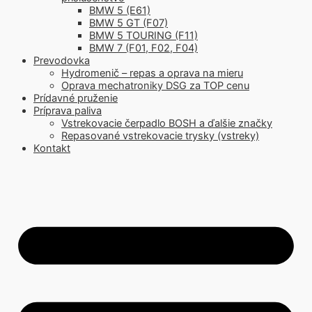
BMW 5 (E61)
BMW 5 GT (F07)
BMW 5 TOURING (F11)
BMW 7 (F01, F02, F04)
Prevodovka
Hydromenič – repas a oprava na mieru
Oprava mechatroniky DSG za TOP cenu
Prídavné pruženie
Príprava paliva
Vstrekovacie čerpadlo BOSH a ďalšie značky
Repasované vstrekovacie trysky (vstreky)
Kontakt