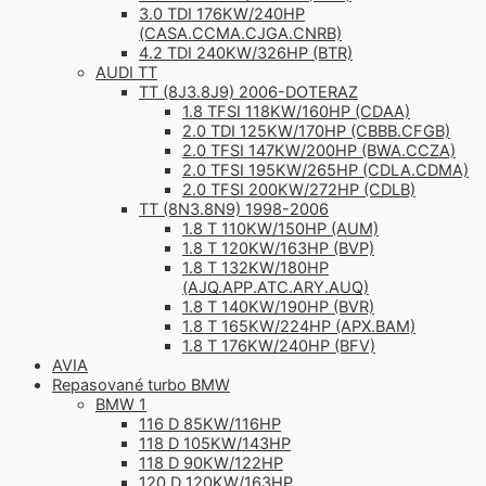
3.0 TDI 176KW/240HP
(CASA.CCMA.CJGA.CNRB)
4.2 TDI 240KW/326HP (BTR)
AUDI TT
TT (8J3.8J9) 2006-DOTERAZ
1.8 TFSI 118KW/160HP (CDAA)
2.0 TDI 125KW/170HP (CBBB.CFGB)
2.0 TFSI 147KW/200HP (BWA.CCZA)
2.0 TFSI 195KW/265HP (CDLA.CDMA)
2.0 TFSI 200KW/272HP (CDLB)
TT (8N3.8N9) 1998-2006
1.8 T 110KW/150HP (AUM)
1.8 T 120KW/163HP (BVP)
1.8 T 132KW/180HP
(AJQ.APP.ATC.ARY.AUQ)
1.8 T 140KW/190HP (BVR)
1.8 T 165KW/224HP (APX.BAM)
1.8 T 176KW/240HP (BFV)
AVIA
Repasované turbo BMW
BMW 1
116 D 85KW/116HP
118 D 105KW/143HP
118 D 90KW/122HP
120 D 120KW/163HP