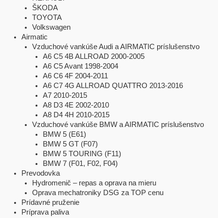
ŠKODA
TOYOTA
Volkswagen
Airmatic
Vzduchové vankúše Audi a AIRMATIC príslušenstvo
A6 C5 4B ALLROAD 2000-2005
A6 C5 Avant 1998-2004
A6 C6 4F 2004-2011
A6 C7 4G ALLROAD QUATTRO 2013-2016
A7 2010-2015
A8 D3 4E 2002-2010
A8 D4 4H 2010-2015
Vzduchové vankúše BMW a AIRMATIC príslušenstvo
BMW 5 (E61)
BMW 5 GT (F07)
BMW 5 TOURING (F11)
BMW 7 (F01, F02, F04)
Prevodovka
Hydromenič – repas a oprava na mieru
Oprava mechatroniky DSG za TOP cenu
Prídavné pruženie
Príprava paliva