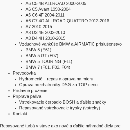
A6 C5 4B ALLROAD 2000-2005
A6 C5 Avant 1998-2004
A6 C6 4F 2004-2011
A6 C7 4G ALLROAD QUATTRO 2013-2016
A7 2010-2015
A8 D3 4E 2002-2010
A8 D4 4H 2010-2015
Vzduchové vankúše BMW a AIRMATIC príslušenstvo
BMW 5 (E61)
BMW 5 GT (F07)
BMW 5 TOURING (F11)
BMW 7 (F01, F02, F04)
Prevodovka
Hydromenič – repas a oprava na mieru
Oprava mechatroniky DSG za TOP cenu
Prídavné pruženie
Príprava paliva
Vstrekovacie čerpadlo BOSH a ďalšie značky
Repasované vstrekovacie trysky (vstreky)
Kontakt
Repasované turbá v stave ako nové a ďalšie náhradné diely pre