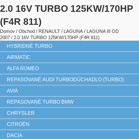
2.0 16V TURBO 125KW/170HP
(F4R 811)
Domov
/
Obchod
/
RENAULT
/
LAGUNA
/
LAGUNA III OD
2007
/ 2.0 16V TURBO 125KW/170HP (F4R 811)
HYBRIDNÉ TURBO
AIRMATIC
ALFA ROMEO
REPASOVANÉ AUDI TURBODÚCHADLO (TURBO)
AVIA
REPASOVANÉ TURBO BMW
CHRYSLER
CITROËN
DACIA