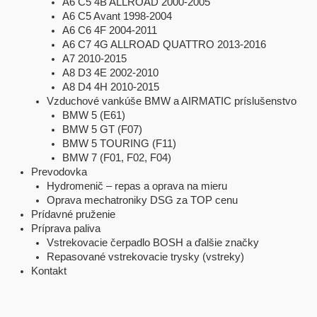
A6 C5 4B ALLROAD 2000-2005
A6 C5 Avant 1998-2004
A6 C6 4F 2004-2011
A6 C7 4G ALLROAD QUATTRO 2013-2016
A7 2010-2015
A8 D3 4E 2002-2010
A8 D4 4H 2010-2015
Vzduchové vankúše BMW a AIRMATIC príslušenstvo
BMW 5 (E61)
BMW 5 GT (F07)
BMW 5 TOURING (F11)
BMW 7 (F01, F02, F04)
Prevodovka
Hydromenič – repas a oprava na mieru
Oprava mechatroniky DSG za TOP cenu
Prídavné pruženie
Príprava paliva
Vstrekovacie čerpadlo BOSH a ďalšie značky
Repasované vstrekovacie trysky (vstreky)
Kontakt