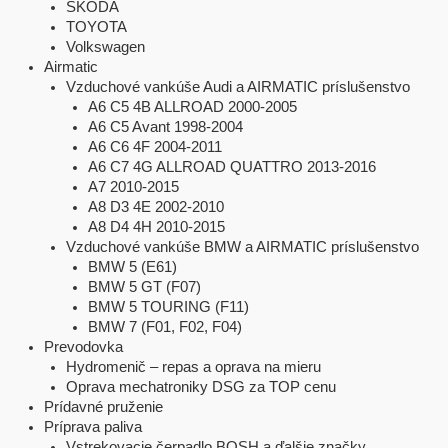
ŠKODA
TOYOTA
Volkswagen
Airmatic
Vzduchové vankúše Audi a AIRMATIC príslušenstvo
A6 C5 4B ALLROAD 2000-2005
A6 C5 Avant 1998-2004
A6 C6 4F 2004-2011
A6 C7 4G ALLROAD QUATTRO 2013-2016
A7 2010-2015
A8 D3 4E 2002-2010
A8 D4 4H 2010-2015
Vzduchové vankúše BMW a AIRMATIC príslušenstvo
BMW 5 (E61)
BMW 5 GT (F07)
BMW 5 TOURING (F11)
BMW 7 (F01, F02, F04)
Prevodovka
Hydromenič – repas a oprava na mieru
Oprava mechatroniky DSG za TOP cenu
Prídavné pruženie
Príprava paliva
Vstrekovacie čerpadlo BOSH a ďalšie značky