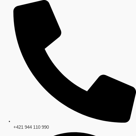
Preskočiť
na
obsah
+421 944 110 990