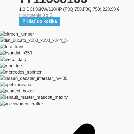
1.9 DCI 96KW/130HP (F9Q 758.F9Q 759)
229,99
€
Hodnotenie
0
z 5
Pridať do košíka