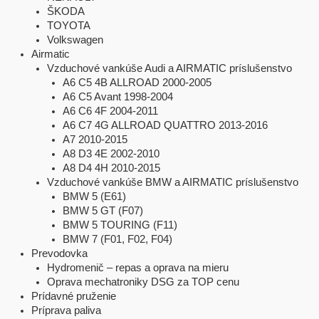
ŠKODA
TOYOTA
Volkswagen
Airmatic
Vzduchové vankúše Audi a AIRMATIC príslušenstvo
A6 C5 4B ALLROAD 2000-2005
A6 C5 Avant 1998-2004
A6 C6 4F 2004-2011
A6 C7 4G ALLROAD QUATTRO 2013-2016
A7 2010-2015
A8 D3 4E 2002-2010
A8 D4 4H 2010-2015
Vzduchové vankúše BMW a AIRMATIC príslušenstvo
BMW 5 (E61)
BMW 5 GT (F07)
BMW 5 TOURING (F11)
BMW 7 (F01, F02, F04)
Prevodovka
Hydromenič – repas a oprava na mieru
Oprava mechatroniky DSG za TOP cenu
Prídavné pruženie
Príprava paliva