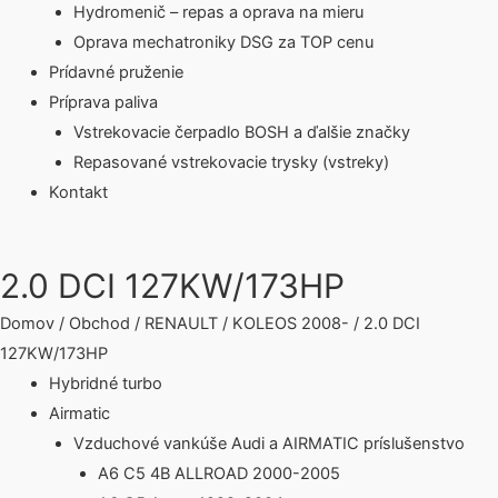
Hydromenič – repas a oprava na mieru
Oprava mechatroniky DSG za TOP cenu
Prídavné pruženie
Príprava paliva
Vstrekovacie čerpadlo BOSH a ďalšie značky
Repasované vstrekovacie trysky (vstreky)
Kontakt
2.0 DCI 127KW/173HP
Domov
/
Obchod
/
RENAULT
/
KOLEOS 2008-
/ 2.0 DCI
127KW/173HP
Hybridné turbo
Airmatic
Vzduchové vankúše Audi a AIRMATIC príslušenstvo
A6 C5 4B ALLROAD 2000-2005