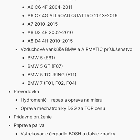
A6 C6 4F 2004-2011
A6 C7 4G ALLROAD QUATTRO 2013-2016
A7 2010-2015
A8 D3 4E 2002-2010
A8 D4 4H 2010-2015
Vzduchové vankúše BMW a AIRMATIC príslušenstvo
BMW 5 (E61)
BMW 5 GT (F07)
BMW 5 TOURING (F11)
BMW 7 (F01, F02, F04)
Prevodovka
Hydromenič – repas a oprava na mieru
Oprava mechatroniky DSG za TOP cenu
Prídavné pruženie
Príprava paliva
Vstrekovacie čerpadlo BOSH a ďalšie značky