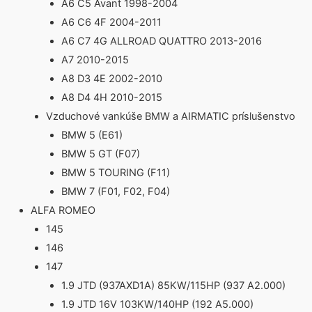
A6 C5 Avant 1998-2004
A6 C6 4F 2004-2011
A6 C7 4G ALLROAD QUATTRO 2013-2016
A7 2010-2015
A8 D3 4E 2002-2010
A8 D4 4H 2010-2015
Vzduchové vankúše BMW a AIRMATIC príslušenstvo
BMW 5 (E61)
BMW 5 GT (F07)
BMW 5 TOURING (F11)
BMW 7 (F01, F02, F04)
ALFA ROMEO
145
146
147
1.9 JTD (937AXD1A) 85KW/115HP (937 A2.000)
1.9 JTD 16V 103KW/140HP (192 A5.000)