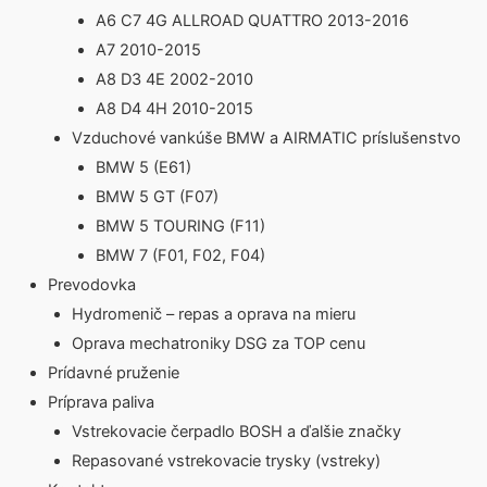
A6 C7 4G ALLROAD QUATTRO 2013-2016
A7 2010-2015
A8 D3 4E 2002-2010
A8 D4 4H 2010-2015
Vzduchové vankúše BMW a AIRMATIC príslušenstvo
BMW 5 (E61)
BMW 5 GT (F07)
BMW 5 TOURING (F11)
BMW 7 (F01, F02, F04)
Prevodovka
Hydromenič – repas a oprava na mieru
Oprava mechatroniky DSG za TOP cenu
Prídavné pruženie
Príprava paliva
Vstrekovacie čerpadlo BOSH a ďalšie značky
Repasované vstrekovacie trysky (vstreky)