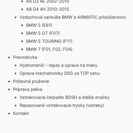
A8 D3 4E 2002-2010
A8 D4 4H 2010-2015
Vzduchové vankúše BMW a AIRMATIC príslušenstvo
BMW 5 (E61)
BMW 5 GT (F07)
BMW 5 TOURING (F11)
BMW 7 (F01, F02, F04)
Prevodovka
Hydromenič – repas a oprava na mieru
Oprava mechatroniky DSG za TOP cenu
Prídavné pruženie
Príprava paliva
Vstrekovacie čerpadlo BOSH a ďalšie značky
Repasované vstrekovacie trysky (vstreky)
Kontakt