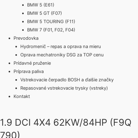
BMW 5 (E61)
BMW 5 GT (F07)
BMW 5 TOURING (F11)
BMW 7 (F01, F02, F04)
Prevodovka
Hydromenič – repas a oprava na mieru
Oprava mechatroniky DSG za TOP cenu
Prídavné pruženie
Príprava paliva
Vstrekovacie čerpadlo BOSH a ďalšie značky
Repasované vstrekovacie trysky (vstreky)
Kontakt
1.9 DCI 4X4 62KW/84HP (F9Q
790)