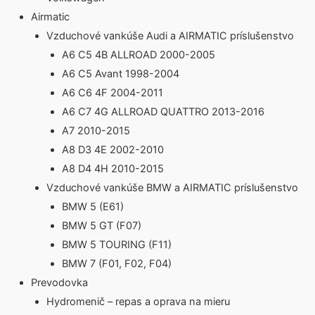
Airmatic
Vzduchové vankúše Audi a AIRMATIC príslušenstvo
A6 C5 4B ALLROAD 2000-2005
A6 C5 Avant 1998-2004
A6 C6 4F 2004-2011
A6 C7 4G ALLROAD QUATTRO 2013-2016
A7 2010-2015
A8 D3 4E 2002-2010
A8 D4 4H 2010-2015
Vzduchové vankúše BMW a AIRMATIC príslušenstvo
BMW 5 (E61)
BMW 5 GT (F07)
BMW 5 TOURING (F11)
BMW 7 (F01, F02, F04)
Prevodovka
Hydromenič – repas a oprava na mieru