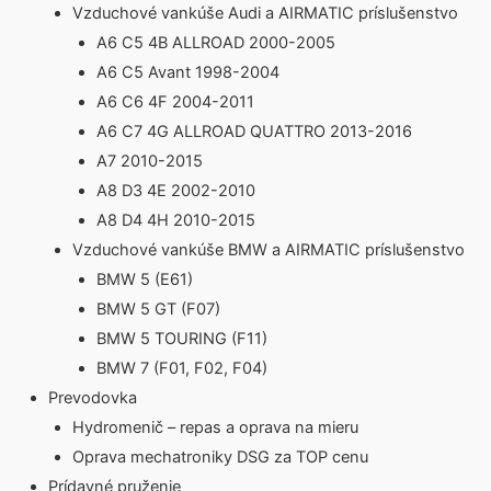
Vzduchové vankúše Audi a AIRMATIC príslušenstvo
A6 C5 4B ALLROAD 2000-2005
A6 C5 Avant 1998-2004
A6 C6 4F 2004-2011
A6 C7 4G ALLROAD QUATTRO 2013-2016
A7 2010-2015
A8 D3 4E 2002-2010
A8 D4 4H 2010-2015
Vzduchové vankúše BMW a AIRMATIC príslušenstvo
BMW 5 (E61)
BMW 5 GT (F07)
BMW 5 TOURING (F11)
BMW 7 (F01, F02, F04)
Prevodovka
Hydromenič – repas a oprava na mieru
Oprava mechatroniky DSG za TOP cenu
Prídavné pruženie