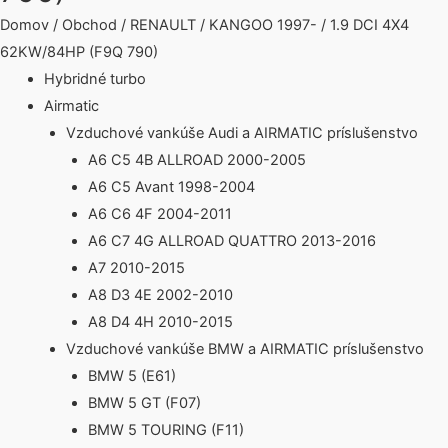
Domov
/
Obchod
/
RENAULT
/
KANGOO 1997-
/ 1.9 DCI 4X4
62KW/84HP (F9Q 790)
Hybridné turbo
Airmatic
Vzduchové vankúše Audi a AIRMATIC príslušenstvo
A6 C5 4B ALLROAD 2000-2005
A6 C5 Avant 1998-2004
A6 C6 4F 2004-2011
A6 C7 4G ALLROAD QUATTRO 2013-2016
A7 2010-2015
A8 D3 4E 2002-2010
A8 D4 4H 2010-2015
Vzduchové vankúše BMW a AIRMATIC príslušenstvo
BMW 5 (E61)
BMW 5 GT (F07)
BMW 5 TOURING (F11)