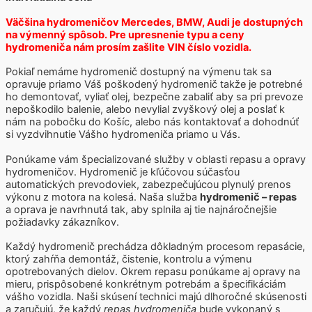
Väčšina hydromeničov Mercedes, BMW, Audi je dostupných
na výmenný spôsob. Pre upresnenie typu a ceny
hydromeniča nám prosím zašlite VIN číslo vozidla.
Pokiaľ nemáme hydromenič dostupný na výmenu tak sa
opravuje priamo Váš poškodený hydromenič takže je potrebné
ho demontovať, vyliať olej, bezpečne zabaliť aby sa pri prevoze
nepoškodilo balenie, alebo nevylial zvyškový olej a poslať k
nám na pobočku do Košíc, alebo nás kontaktovať a dohodnúť
si vyzdvihnutie Vášho hydromeniča priamo u Vás.
Ponúkame vám špecializované služby v oblasti repasu a opravy
hydromeničov. Hydromenič je kľúčovou súčasťou
automatických prevodoviek, zabezpečujúcou plynulý prenos
výkonu z motora na kolesá. Naša služba
hydromenič – repas
a oprava je navrhnutá tak, aby splnila aj tie najnáročnejšie
požiadavky zákazníkov.
Každý hydromenič prechádza dôkladným procesom repasácie,
ktorý zahŕňa demontáž, čistenie, kontrolu a výmenu
opotrebovaných dielov. Okrem repasu ponúkame aj opravy na
mieru, prispôsobené konkrétnym potrebám a špecifikáciám
vášho vozidla. Naši skúsení technici majú dlhoročné skúsenosti
a zaručujú, že každý
repas hydromeniča
bude vykonaný s