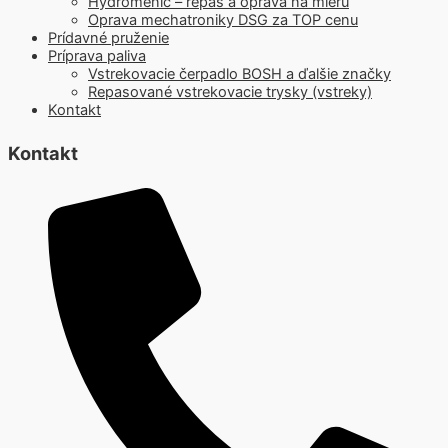
Hydromenič – repas a oprava na mieru
Oprava mechatroniky DSG za TOP cenu
Prídavné pruženie
Príprava paliva
Vstrekovacie čerpadlo BOSH a ďalšie značky
Repasované vstrekovacie trysky (vstreky)
Kontakt
Kontakt