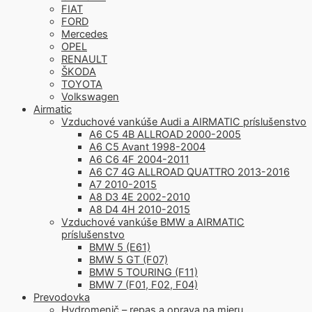
FIAT
FORD
Mercedes
OPEL
RENAULT
ŠKODA
TOYOTA
Volkswagen
Airmatic
Vzduchové vankúše Audi a AIRMATIC príslušenstvo
A6 C5 4B ALLROAD 2000-2005
A6 C5 Avant 1998-2004
A6 C6 4F 2004-2011
A6 C7 4G ALLROAD QUATTRO 2013-2016
A7 2010-2015
A8 D3 4E 2002-2010
A8 D4 4H 2010-2015
Vzduchové vankúše BMW a AIRMATIC
príslušenstvo
BMW 5 (E61)
BMW 5 GT (F07)
BMW 5 TOURING (F11)
BMW 7 (F01, F02, F04)
Prevodovka
Hydromenič – repas a oprava na mieru