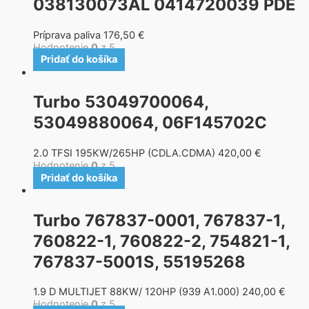
038130073AL 0414720039 PDE
Príprava paliva
176,50
€
Hodnotenie
0
z 5
Pridať do košíka
Turbo 53049700064,
53049880064, 06F145702C
2.0 TFSI 195KW/265HP (CDLA.CDMA)
420,00
€
Hodnotenie
0
z 5
Pridať do košíka
Turbo 767837-0001, 767837-1,
760822-1, 760822-2, 754821-1,
767837-5001S, 55195268
1.9 D MULTIJET 88KW/ 120HP (939 A1.000)
240,00
€
Hodnotenie
0
z 5