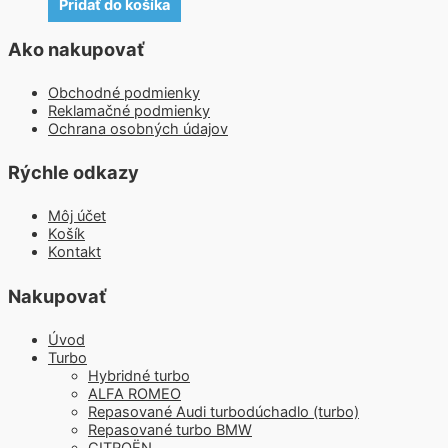
Pridať do košíka
Ako nakupovať
Obchodné podmienky
Reklamačné podmienky
Ochrana osobných údajov
Rýchle odkazy
Môj účet
Košík
Kontakt
Nakupovať
Úvod
Turbo
Hybridné turbo
ALFA ROMEO
Repasované Audi turbodúchadlo (turbo)
Repasované turbo BMW
CITROËN