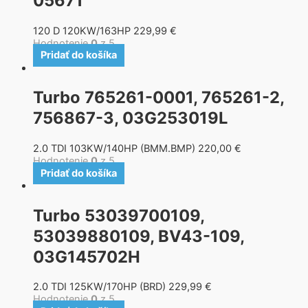
05671
120 D 120KW/163HP
229,99
€
Hodnotenie
0
z 5
Pridať do košíka
Turbo 765261-0001, 765261-2,
756867-3, 03G253019L
2.0 TDI 103KW/140HP (BMM.BMP)
220,00
€
Hodnotenie
0
z 5
Pridať do košíka
Turbo 53039700109,
53039880109, BV43-109,
03G145702H
2.0 TDI 125KW/170HP (BRD)
229,99
€
Hodnotenie
0
z 5