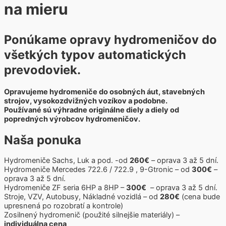
na mieru
Ponúkame opravy hydromeničov do
všetkých typov automatických
prevodoviek.
Opravujeme hydromeniče do osobných áut, stavebných
strojov, vysokozdvižných vozíkov a podobne.
Používané sú výhradne originálne diely a diely od
popredných výrobcov hydromeničov.
Naša ponuka
Hydromeniče Sachs, Luk a pod. -od
260€
– oprava 3 až 5 dní.
Hydromeniče Mercedes 722.6 / 722.9 , 9-Gtronic – od
300€
–
oprava 3 až 5 dní.
Hydromeniče ZF seria 6HP a 8HP –
300€
– oprava 3 až 5 dní.
Stroje, VZV, Autobusy, Nákladné vozidlá – od
280€
(cena bude
upresnená po rozobratí a kontrole)
Zosilnený hydromenič (použité silnejšie materiály) –
individuálna cena