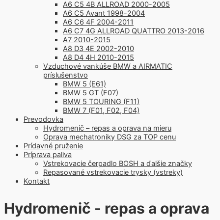
A6 C5 4B ALLROAD 2000-2005
A6 C5 Avant 1998-2004
A6 C6 4F 2004-2011
A6 C7 4G ALLROAD QUATTRO 2013-2016
A7 2010-2015
A8 D3 4E 2002-2010
A8 D4 4H 2010-2015
Vzduchové vankúše BMW a AIRMATIC
príslušenstvo
BMW 5 (E61)
BMW 5 GT (F07)
BMW 5 TOURING (F11)
BMW 7 (F01, F02, F04)
Prevodovka
Hydromenič – repas a oprava na mieru
Oprava mechatroniky DSG za TOP cenu
Prídavné pruženie
Príprava paliva
Vstrekovacie čerpadlo BOSH a ďalšie značky
Repasované vstrekovacie trysky (vstreky)
Kontakt
Hydromenič - repas a oprava