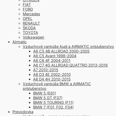
FIAT
FORD
Mercedes
OPEL
RENAULT
ŠKODA
TOYOTA
Volkswagen
Airmatic
Vzduchové vankúše Audi a AIRMATIC príslušenstvo
A6 C5 4B ALLROAD 2000-2005
A6 C5 Avant 1998-2004
A6 C6 4F 2004-2011
A6 C7 4G ALLROAD QUATTRO 2013-2016
A7 2010-2015
A8 D3 4E 2002-2010
A8 D4 4H 2010-2015
Vzduchové vankúše BMW a AIRMATIC
príslušenstvo
BMW 5 (E61)
BMW 5 GT (F07)
BMW 5 TOURING (F11)
BMW 7 (F01, F02, F04)
Prevodovka