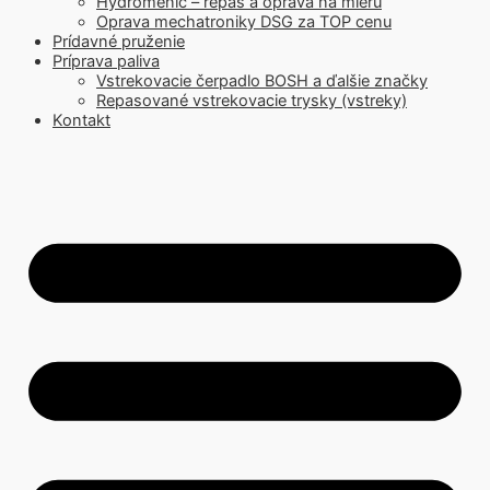
Hydromenič – repas a oprava na mieru
Oprava mechatroniky DSG za TOP cenu
Prídavné pruženie
Príprava paliva
Vstrekovacie čerpadlo BOSH a ďalšie značky
Repasované vstrekovacie trysky (vstreky)
Kontakt