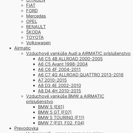
FIAT
FORD
Mercedes
OPEL
RENAULT
ŠKODA
TOYOTA
Volkswagen
Airmatic
Vzduchové vankúše Audi a AIRMATIC príslušenstvo
A6 C5 4B ALLROAD 2000-2005
A6 C5 Avant 1998-2004
A6 C6 4F 2004-2011
A6 C7 4G ALLROAD QUATTRO 2013-2016
A7 2010-2015
A8 D3 4E 2002-2010
A8 D4 4H 2010-2015
Vzduchové vankúše BMW a AIRMATIC
príslušenstvo
BMW 5 (E61)
BMW 5 GT (F07)
BMW 5 TOURING (F11)
BMW 7 (F01, F02, F04)
Prevodovka