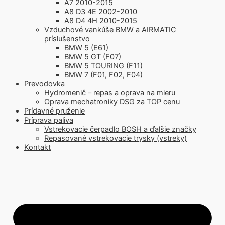
A7 2010-2015
A8 D3 4E 2002-2010
A8 D4 4H 2010-2015
Vzduchové vankúše BMW a AIRMATIC
príslušenstvo
BMW 5 (E61)
BMW 5 GT (F07)
BMW 5 TOURING (F11)
BMW 7 (F01, F02, F04)
Prevodovka
Hydromenič – repas a oprava na mieru
Oprava mechatroniky DSG za TOP cenu
Prídavné pruženie
Príprava paliva
Vstrekovacie čerpadlo BOSH a ďalšie značky
Repasované vstrekovacie trysky (vstreky)
Kontakt