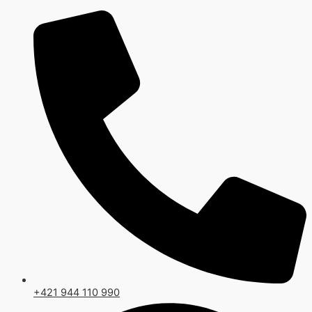
Preskočiť
na
obsah
+421 944 110 990