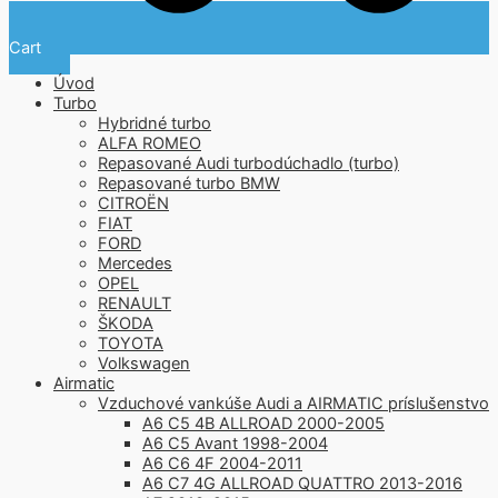
Cart
Úvod
Turbo
Hybridné turbo
ALFA ROMEO
Repasované Audi turbodúchadlo (turbo)
Repasované turbo BMW
CITROËN
FIAT
FORD
Mercedes
OPEL
RENAULT
ŠKODA
TOYOTA
Volkswagen
Airmatic
Vzduchové vankúše Audi a AIRMATIC príslušenstvo
A6 C5 4B ALLROAD 2000-2005
A6 C5 Avant 1998-2004
A6 C6 4F 2004-2011
A6 C7 4G ALLROAD QUATTRO 2013-2016