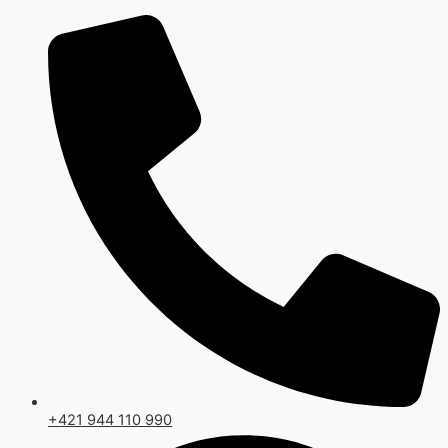
Preskočiť
na
obsah
+421 944 110 990