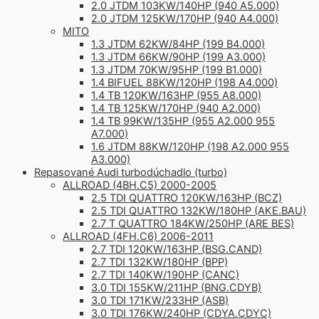
2.0 JTDM 103KW/140HP (940 A5.000)
2.0 JTDM 125KW/170HP (940 A4.000)
MITO
1.3 JTDM 62KW/84HP (199 B4.000)
1.3 JTDM 66KW/90HP (199 A3.000)
1.3 JTDM 70KW/95HP (199 B1.000)
1.4 BIFUEL 88KW/120HP (198 A4.000)
1.4 TB 120KW/163HP (955 A8.000)
1.4 TB 125KW/170HP (940 A2.000)
1.4 TB 99KW/135HP (955 A2.000 955
A7.000)
1.6 JTDM 88KW/120HP (198 A2.000 955
A3.000)
Repasované Audi turbodúchadlo (turbo)
ALLROAD (4BH.C5) 2000-2005
2.5 TDI QUATTRO 120KW/163HP (BCZ)
2.5 TDI QUATTRO 132KW/180HP (AKE.BAU)
2.7 T QUATTRO 184KW/250HP (ARE BES)
ALLROAD (4FH.C6) 2006-2011
2.7 TDI 120KW/163HP (BSG.CAND)
2.7 TDI 132KW/180HP (BPP)
2.7 TDI 140KW/190HP (CANC)
3.0 TDI 155KW/211HP (BNG.CDYB)
3.0 TDI 171KW/233HP (ASB)
3.0 TDI 176KW/240HP (CDYA.CDYC)