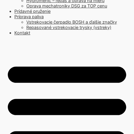
Hydromenič – repas a oprava na mieru
Oprava mechatroniky DSG za TOP cenu
Prídavné pruženie
Príprava paliva
Vstrekovacie čerpadlo BOSH a ďalšie značky
Repasované vstrekovacie trysky (vstreky)
Kontakt