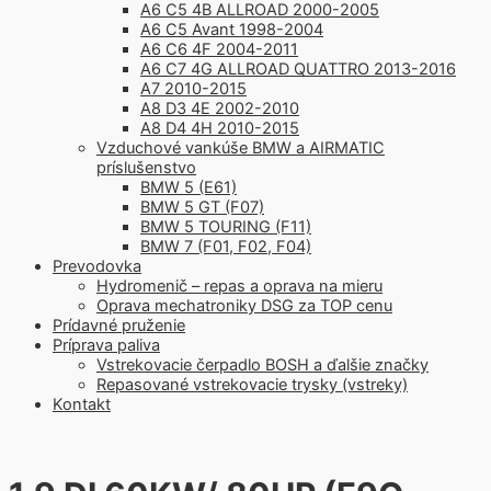
A6 C5 4B ALLROAD 2000-2005
A6 C5 Avant 1998-2004
A6 C6 4F 2004-2011
A6 C7 4G ALLROAD QUATTRO 2013-2016
A7 2010-2015
A8 D3 4E 2002-2010
A8 D4 4H 2010-2015
Vzduchové vankúše BMW a AIRMATIC
príslušenstvo
BMW 5 (E61)
BMW 5 GT (F07)
BMW 5 TOURING (F11)
BMW 7 (F01, F02, F04)
Prevodovka
Hydromenič – repas a oprava na mieru
Oprava mechatroniky DSG za TOP cenu
Prídavné pruženie
Príprava paliva
Vstrekovacie čerpadlo BOSH a ďalšie značky
Repasované vstrekovacie trysky (vstreky)
Kontakt