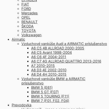
FIAT
FORD
Mercedes
OPEL
RENAULT
ŠKODA
TOYOTA
Volkswagen
Airmatic
Vzduchové vankúše Audi a AIRMATIC príslušenstvo
A6 C5 4B ALLROAD 2000-2005
A6 C5 Avant 1998-2004
A6 C6 4F 2004-2011
A6 C7 4G ALLROAD QUATTRO 2013-2016
A7 2010-2015
A8 D3 4E 2002-2010
A8 D4 4H 2010-2015
Vzduchové vankúše BMW a AIRMATIC
príslušenstvo
BMW 5 (E61)
BMW 5 GT (F07)
BMW 5 TOURING (F11)
BMW 7 (F01, F02, F04)
Prevodovka