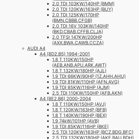
2.0 TDI 103KW/140HP (BMM)
2.0 TDI 120KW/163HP (BUY)
2.0 TDI 125KW/170HP
(BMN.CBBB.CFGB)
2.0 TDI 16V 103KW/140HP
(BKD.CBAB.CFFB.CLJA)
2.0 TFSI 147KW/200HP
(AXX.BWA.CAWB.CCZA)
AUDI A4
A4 (8D2.B5) 1994-2001
1.8 T 110KW/150HP
(AEB.ANB.APU.ARK.AWT)
1.8 T 132KW/180HP (AJL)
1.9 TDI 66KW/90HP (1Z.AHH.AHU)
1.9 TDI 81KW/110HP (AFN.AVG)
1.9 TDI 85KW/116HP (AJM)
2.5 TDI 110KW/150HP (AFB.AKN)
A4 (8E2.B6) 2000-2004
1.8 T 110KW/150HP (AVJ)
1.8 T 120KW/163HP (BFB)
1.8 T 140KW/190HP (BEX)
1.9 74kW/101HP (AVB)
1.9 TDI 85KW/116HP (BKE)
2.5 TDI 120KW/163HP (BCZ.BDG.BFC)
2.5 TDI 132KW/180HP (AKE.BAU.BDH)