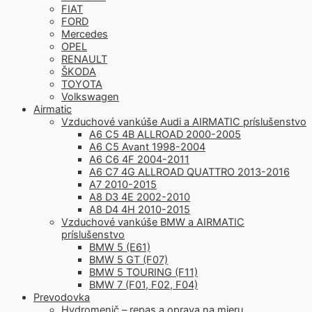
FIAT
FORD
Mercedes
OPEL
RENAULT
ŠKODA
TOYOTA
Volkswagen
Airmatic
Vzduchové vankúše Audi a AIRMATIC príslušenstvo
A6 C5 4B ALLROAD 2000-2005
A6 C5 Avant 1998-2004
A6 C6 4F 2004-2011
A6 C7 4G ALLROAD QUATTRO 2013-2016
A7 2010-2015
A8 D3 4E 2002-2010
A8 D4 4H 2010-2015
Vzduchové vankúše BMW a AIRMATIC
príslušenstvo
BMW 5 (E61)
BMW 5 GT (F07)
BMW 5 TOURING (F11)
BMW 7 (F01, F02, F04)
Prevodovka
Hydromenič – repas a oprava na mieru