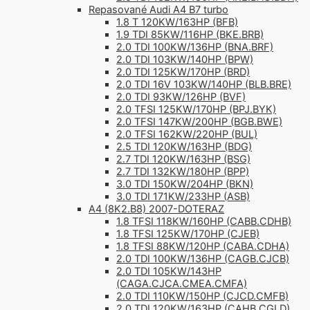
Repasované Audi A4 B7 turbo
1.8 T 120KW/163HP (BFB)
1.9 TDI 85KW/116HP (BKE.BRB)
2.0 TDI 100KW/136HP (BNA.BRF)
2.0 TDI 103KW/140HP (BPW)
2.0 TDI 125KW/170HP (BRD)
2.0 TDI 16V 103KW/140HP (BLB.BRE)
2.0 TDI 93KW/126HP (BVF)
2.0 TFSI 125KW/170HP (BPJ.BYK)
2.0 TFSI 147KW/200HP (BGB.BWE)
2.0 TFSI 162KW/220HP (BUL)
2.5 TDI 120KW/163HP (BDG)
2.7 TDI 120KW/163HP (BSG)
2.7 TDI 132KW/180HP (BPP)
3.0 TDI 150KW/204HP (BKN)
3.0 TDI 171KW/233HP (ASB)
A4 (8K2.B8) 2007-DOTERAZ
1.8 TFSI 118KW/160HP (CABB.CDHB)
1.8 TFSI 125KW/170HP (CJEB)
1.8 TFSI 88KW/120HP (CABA.CDHA)
2.0 TDI 100KW/136HP (CAGB.CJCB)
2.0 TDI 105KW/143HP
(CAGA.CJCA.CMEA.CMFA)
2.0 TDI 110KW/150HP (CJCD.CMFB)
2.0 TDI 120KW/163HP (CAHB.CGLD)