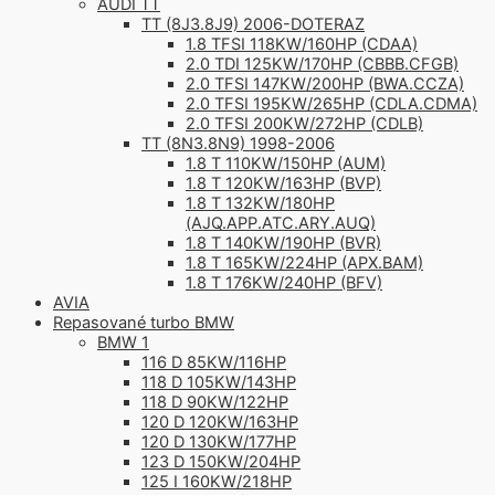
AUDI TT
TT (8J3.8J9) 2006-DOTERAZ
1.8 TFSI 118KW/160HP (CDAA)
2.0 TDI 125KW/170HP (CBBB.CFGB)
2.0 TFSI 147KW/200HP (BWA.CCZA)
2.0 TFSI 195KW/265HP (CDLA.CDMA)
2.0 TFSI 200KW/272HP (CDLB)
TT (8N3.8N9) 1998-2006
1.8 T 110KW/150HP (AUM)
1.8 T 120KW/163HP (BVP)
1.8 T 132KW/180HP
(AJQ.APP.ATC.ARY.AUQ)
1.8 T 140KW/190HP (BVR)
1.8 T 165KW/224HP (APX.BAM)
1.8 T 176KW/240HP (BFV)
AVIA
Repasované turbo BMW
BMW 1
116 D 85KW/116HP
118 D 105KW/143HP
118 D 90KW/122HP
120 D 120KW/163HP
120 D 130KW/177HP
123 D 150KW/204HP
125 I 160KW/218HP