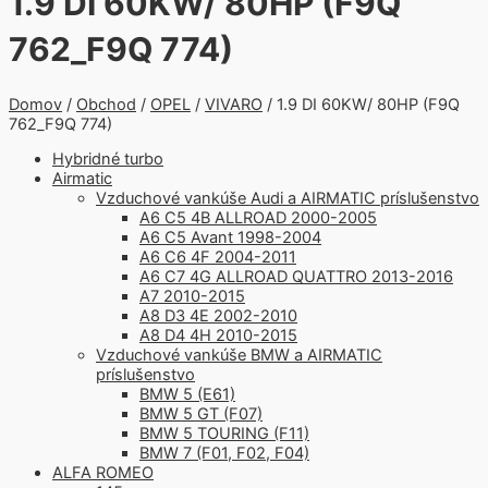
1.9 DI 60KW/ 80HP (F9Q
762_F9Q 774)
Domov
/
Obchod
/
OPEL
/
VIVARO
/ 1.9 DI 60KW/ 80HP (F9Q
762_F9Q 774)
Hybridné turbo
Airmatic
Vzduchové vankúše Audi a AIRMATIC príslušenstvo
A6 C5 4B ALLROAD 2000-2005
A6 C5 Avant 1998-2004
A6 C6 4F 2004-2011
A6 C7 4G ALLROAD QUATTRO 2013-2016
A7 2010-2015
A8 D3 4E 2002-2010
A8 D4 4H 2010-2015
Vzduchové vankúše BMW a AIRMATIC
príslušenstvo
BMW 5 (E61)
BMW 5 GT (F07)
BMW 5 TOURING (F11)
BMW 7 (F01, F02, F04)
ALFA ROMEO