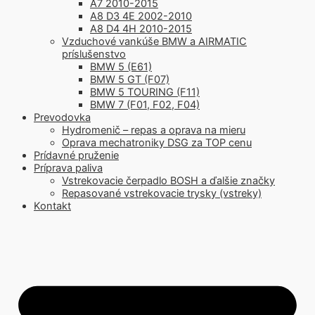
A7 2010-2015
A8 D3 4E 2002-2010
A8 D4 4H 2010-2015
Vzduchové vankúše BMW a AIRMATIC
príslušenstvo
BMW 5 (E61)
BMW 5 GT (F07)
BMW 5 TOURING (F11)
BMW 7 (F01, F02, F04)
Prevodovka
Hydromenič – repas a oprava na mieru
Oprava mechatroniky DSG za TOP cenu
Prídavné pruženie
Príprava paliva
Vstrekovacie čerpadlo BOSH a ďalšie značky
Repasované vstrekovacie trysky (vstreky)
Kontakt