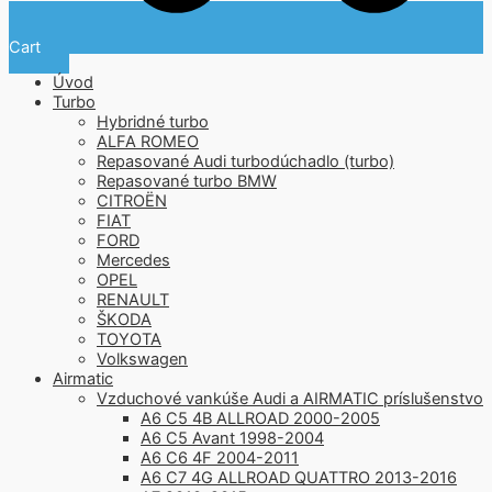
Cart
Úvod
Turbo
Hybridné turbo
ALFA ROMEO
Repasované Audi turbodúchadlo (turbo)
Repasované turbo BMW
CITROËN
FIAT
FORD
Mercedes
OPEL
RENAULT
ŠKODA
TOYOTA
Volkswagen
Airmatic
Vzduchové vankúše Audi a AIRMATIC príslušenstvo
A6 C5 4B ALLROAD 2000-2005
A6 C5 Avant 1998-2004
A6 C6 4F 2004-2011
A6 C7 4G ALLROAD QUATTRO 2013-2016