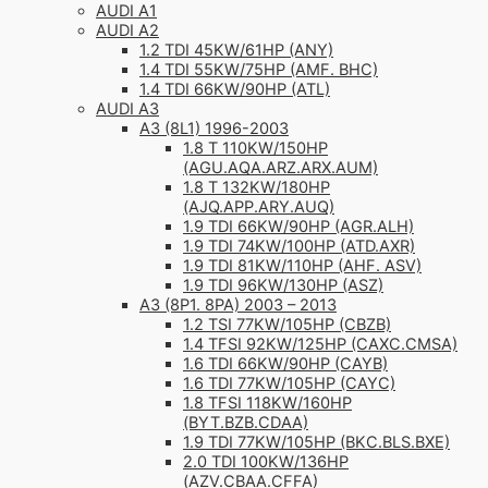
AUDI A1
AUDI A2
1.2 TDI 45KW/61HP (ANY)
1.4 TDI 55KW/75HP (AMF. BHC)
1.4 TDI 66KW/90HP (ATL)
AUDI A3
A3 (8L1) 1996-2003
1.8 T 110KW/150HP
(AGU.AQA.ARZ.ARX.AUM)
1.8 T 132KW/180HP
(AJQ.APP.ARY.AUQ)
1.9 TDI 66KW/90HP (AGR.ALH)
1.9 TDI 74KW/100HP (ATD.AXR)
1.9 TDI 81KW/110HP (AHF. ASV)
1.9 TDI 96KW/130HP (ASZ)
A3 (8P1. 8PA) 2003 – 2013
1.2 TSI 77KW/105HP (CBZB)
1.4 TFSI 92KW/125HP (CAXC.CMSA)
1.6 TDI 66KW/90HP (CAYB)
1.6 TDI 77KW/105HP (CAYC)
1.8 TFSI 118KW/160HP
(BYT.BZB.CDAA)
1.9 TDI 77KW/105HP (BKC.BLS.BXE)
2.0 TDI 100KW/136HP
(AZV.CBAA.CFFA)