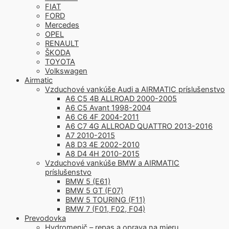
FIAT
FORD
Mercedes
OPEL
RENAULT
ŠKODA
TOYOTA
Volkswagen
Airmatic
Vzduchové vankúše Audi a AIRMATIC príslušenstvo
A6 C5 4B ALLROAD 2000-2005
A6 C5 Avant 1998-2004
A6 C6 4F 2004-2011
A6 C7 4G ALLROAD QUATTRO 2013-2016
A7 2010-2015
A8 D3 4E 2002-2010
A8 D4 4H 2010-2015
Vzduchové vankúše BMW a AIRMATIC
príslušenstvo
BMW 5 (E61)
BMW 5 GT (F07)
BMW 5 TOURING (F11)
BMW 7 (F01, F02, F04)
Prevodovka
Hydromenič – repas a oprava na mieru