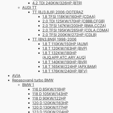
4.2 TDI 240KW/326HP (BTR)
AUDI TT
TT (8J3.8J9) 2006-DOTERAZ
1.8 TFSI 118KW/160HP (CDAA)
2.0 TDI 125KW/170HP (CBBB.CFGB)
2.0 TFSI 147KW/200HP (BWA.CCZA)
2.0 TFSI 195KW/265HP (CDLA.CDMA)
2.0 TFSI 200KW/272HP (CDLB)
TT (8N3.8N9) 1998-2006
1.8 T 110KW/150HP (AUM)
1.8 T 120KW/163HP (BVP)
1.8 T 132KW/180HP
(AJQ.APP.ATC.ARY.AUQ)
1.8 T 140KW/190HP (BVR)
1.8 T 165KW/224HP (APX.BAM)
1.8 T 176KW/240HP (BFV)
AVIA
Repasované turbo BMW
BMW 1
116 D 85KW/116HP
118 D 105KW/143HP
118 D 90KW/122HP
120 D 120KW/163HP
120 D 130KW/177HP
123 D 150KW/204HP