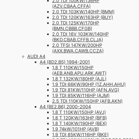
2.0 TDI 100KW/136HP
(AZV.CBAA.CFFA)
2.0 TDI 103KW/140HP (BMM)
2.0 TDI 120KW/163HP (BUY)
2.0 TDI 125KW/170HP
(BMN.CBBB.CFGB)
2.0 TDI 16V 103KW/140HP
(BKD.CBAB.CFFB.CLJA)
2.0 TFSI 147KW/200HP
(AXX.BWA.CAWB.CCZA)
AUDI A4
A4 (8D2.B5) 1994-2001
1.8 T 110KW/150HP
(AEB.ANB.APU.ARK.AWT)
1.8 T 132KW/180HP (AJL)
1.9 TDI 66KW/90HP (1Z.AHH.AHU)
1.9 TDI 81KW/110HP (AFN.AVG)
1.9 TDI 85KW/116HP (AJM)
2.5 TDI 110KW/150HP (AFB.AKN)
A4 (8E2.B6) 2000-2004
1.8 T 110KW/150HP (AVJ)
1.8 T 120KW/163HP (BFB)
1.8 T 140KW/190HP (BEX)
1.9 74kW/101HP (AVB)
1.9 TDI 85KW/116HP (BKE)