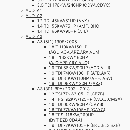
3.0 TDI 171KW/233HP (ASB)
3.0 TDI 176KW/240HP (CDYA.CDYC)
AUDI A1
AUDI A2
1.2 TDI 45KW/61HP (ANY)
1.4 TDI 55KW/75HP (AMF. BHC)
1.4 TDI 66KW/90HP (ATL)
AUDI A3
A3 (8L1) 1996-2003
1.8 T 110KW/150HP
(AGU.AQA.ARZ.ARX.AUM)
1.8 T 132KW/180HP
(AJQ.APP.ARY.AUQ)
1.9 TDI 66KW/90HP (AGR.ALH)
1.9 TDI 74KW/100HP (ATD.AXR)
1.9 TDI 81KW/110HP (AHF. ASV)
1.9 TDI 96KW/130HP (ASZ)
A3 (8P1. 8PA) 2003 – 2013
1.2 TSI 77KW/105HP (CBZB)
1.4 TFSI 92KW/125HP (CAXC.CMSA)
1.6 TDI 66KW/90HP (CAYB)
1.6 TDI 77KW/105HP (CAYC)
1.8 TFSI 118KW/160HP
(BYT.BZB.CDAA)
1.9 TDI 77KW/105HP (BKC.BLS.BXE)