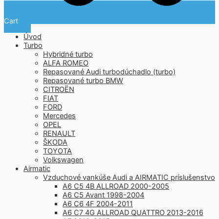
Cart
Úvod
Turbo
Hybridné turbo
ALFA ROMEO
Repasované Audi turbodúchadlo (turbo)
Repasované turbo BMW
CITROËN
FIAT
FORD
Mercedes
OPEL
RENAULT
ŠKODA
TOYOTA
Volkswagen
Airmatic
Vzduchové vankúše Audi a AIRMATIC príslušenstvo
A6 C5 4B ALLROAD 2000-2005
A6 C5 Avant 1998-2004
A6 C6 4F 2004-2011
A6 C7 4G ALLROAD QUATTRO 2013-2016