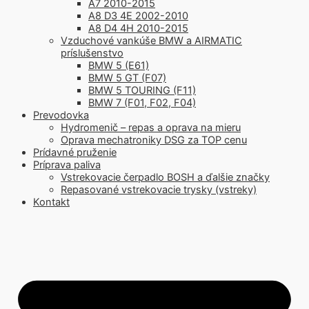
A7 2010-2015
A8 D3 4E 2002-2010
A8 D4 4H 2010-2015
Vzduchové vankúše BMW a AIRMATIC
príslušenstvo
BMW 5 (E61)
BMW 5 GT (F07)
BMW 5 TOURING (F11)
BMW 7 (F01, F02, F04)
Prevodovka
Hydromenič – repas a oprava na mieru
Oprava mechatroniky DSG za TOP cenu
Prídavné pruženie
Príprava paliva
Vstrekovacie čerpadlo BOSH a ďalšie značky
Repasované vstrekovacie trysky (vstreky)
Kontakt