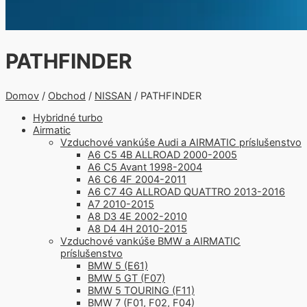
PATHFINDER
Domov
/
Obchod
/
NISSAN
/ PATHFINDER
Hybridné turbo
Airmatic
Vzduchové vankúše Audi a AIRMATIC príslušenstvo
A6 C5 4B ALLROAD 2000-2005
A6 C5 Avant 1998-2004
A6 C6 4F 2004-2011
A6 C7 4G ALLROAD QUATTRO 2013-2016
A7 2010-2015
A8 D3 4E 2002-2010
A8 D4 4H 2010-2015
Vzduchové vankúše BMW a AIRMATIC
príslušenstvo
BMW 5 (E61)
BMW 5 GT (F07)
BMW 5 TOURING (F11)
BMW 7 (F01, F02, F04)