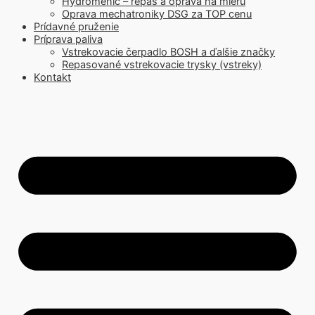
Hydromenič – repas a oprava na mieru
Oprava mechatroniky DSG za TOP cenu
Prídavné pruženie
Príprava paliva
Vstrekovacie čerpadlo BOSH a ďalšie značky
Repasované vstrekovacie trysky (vstreky)
Kontakt