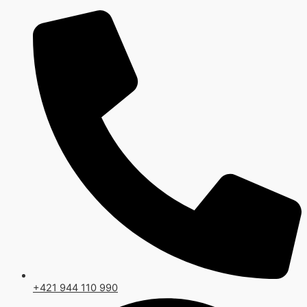
Preskočiť
na
obsah
+421 944 110 990