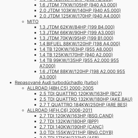
1.6 JTDM 77KW/105HP (940 A3.000)
2.0 JTDM 103KW/140HP (940 A5.000)
2.0 JTDM 125KW/170HP (940 A4.000)
MITO
1.3 JTDM 62KW/84HP (199 B4.000)
1.3 JTDM 66KW/90HP (199 A3.000)
1.3 JTDM 70KW/95HP (199 B1.000)
1.4 BIFUEL 88KW/120HP (198 A4.000)
1.4 TB 120KW/163HP (955 A8.000)
1.4 TB 125KW/170HP (940 A2.000)
1.4 TB 99KW/135HP (955 A2.000 955
A7.000)
1.6 JTDM 88KW/120HP (198 A2.000 955
A3.000)
Repasované Audi turbodúchadlo (turbo)
ALLROAD (4BH.C5) 2000-2005
2.5 TDI QUATTRO 120KW/163HP (BCZ)
2.5 TDI QUATTRO 132KW/180HP (AKE.BAU)
2.7 T QUATTRO 184KW/250HP (ARE BES)
ALLROAD (4FH.C6) 2006-2011
2.7 TDI 120KW/163HP (BSG.CAND)
2.7 TDI 132KW/180HP (BPP)
2.7 TDI 140KW/190HP (CANC)
3.0 TDI 155KW/211HP (BNG.CDYB)