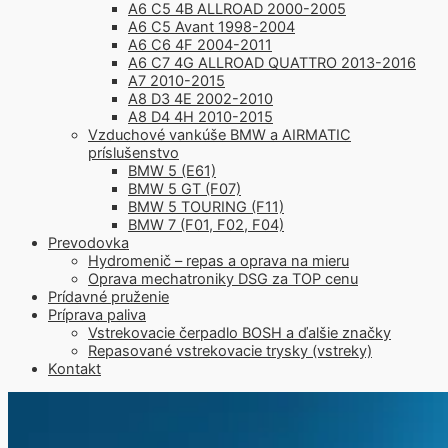
A6 C5 4B ALLROAD 2000-2005
A6 C5 Avant 1998-2004
A6 C6 4F 2004-2011
A6 C7 4G ALLROAD QUATTRO 2013-2016
A7 2010-2015
A8 D3 4E 2002-2010
A8 D4 4H 2010-2015
Vzduchové vankúše BMW a AIRMATIC
príslušenstvo
BMW 5 (E61)
BMW 5 GT (F07)
BMW 5 TOURING (F11)
BMW 7 (F01, F02, F04)
Prevodovka
Hydromenič – repas a oprava na mieru
Oprava mechatroniky DSG za TOP cenu
Prídavné pruženie
Príprava paliva
Vstrekovacie čerpadlo BOSH a ďalšie značky
Repasované vstrekovacie trysky (vstreky)
Kontakt