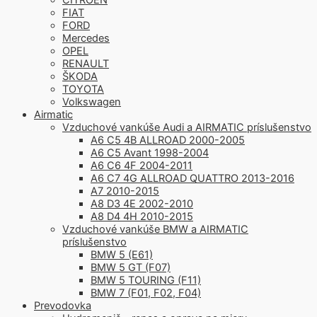
FIAT
FORD
Mercedes
OPEL
RENAULT
ŠKODA
TOYOTA
Volkswagen
Airmatic
Vzduchové vankúše Audi a AIRMATIC príslušenstvo
A6 C5 4B ALLROAD 2000-2005
A6 C5 Avant 1998-2004
A6 C6 4F 2004-2011
A6 C7 4G ALLROAD QUATTRO 2013-2016
A7 2010-2015
A8 D3 4E 2002-2010
A8 D4 4H 2010-2015
Vzduchové vankúše BMW a AIRMATIC
príslušenstvo
BMW 5 (E61)
BMW 5 GT (F07)
BMW 5 TOURING (F11)
BMW 7 (F01, F02, F04)
Prevodovka