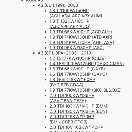
A3 (8L1) 1996-2003
1.8 T 110KW/150HP
(AGU.AQA.ARZ.ARX.AUM)
1.8 T 132KW/180HP
(AJQ.APP.ARY.AUQ)
1.9 TDI 66KW/90HP (AGR.ALH)
1.9 TDI 74KW/100HP (ATD.AXR)
1.9 TDI 81KW/110HP (AHF. ASV)
1.9 TDI 96KW/130HP (ASZ)
A3 (8P1. 8PA) 2003 – 2013
1.2 TSI 77KW/105HP (CBZB)
1.4 TFSI 92KW/125HP (CAXC.CMSA)
1.6 TDI 66KW/90HP (CAYB)
1.6 TDI 77KW/105HP (CAYC)
1.8 TFSI 118KW/160HP
(BYT.BZB.CDAA)
1.9 TDI 77KW/105HP (BKC.BLS.BXE)
2.0 TDI 100KW/136HP
(AZV.CBAA.CFFA)
2.0 TDI 103KW/140HP (BMM)
2.0 TDI 120KW/163HP (BUY)
2.0 TDI 125KW/170HP
(BMN.CBBB.CFGB)
2.0 TDI 16V 103KW/140HP