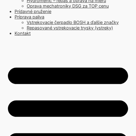
Hydromenič – repas a oprava na mieru
Oprava mechatroniky DSG za TOP cenu
Prídavné pruženie
Príprava paliva
Vstrekovacie čerpadlo BOSH a ďalšie značky
Repasované vstrekovacie trysky (vstreky)
Kontakt