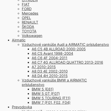
FIAT
FORD
Mercedes
OPEL
RENAULT
ŠKODA
TOYOTA
Volkswagen
Airmatic
Vzduchové vankúše Audi a AIRMATIC príslušenstvo
A6 C5 4B ALLROAD 2000-2005
A6 C5 Avant 1998-2004
A6 C6 4F 2004-2011
A6 C7 4G ALLROAD QUATTRO 2013-2016
A7 2010-2015
A8 D3 4E 2002-2010
A8 D4 4H 2010-2015
Vzduchové vankúše BMW a AIRMATIC
príslušenstvo
BMW 5 (E61)
BMW 5 GT (F07)
BMW 5 TOURING (F11)
BMW 7 (F01, F02, F04)
Prevodovka