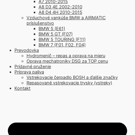
A7 2010-2015
A8 D3 4E 2002-2010
A8 D4 4H 2010-2015
Vzduchové vankúše BMW a AIRMATIC
príslušenstvo
BMW 5 (E61)
BMW 5 GT (F07)
BMW 5 TOURING (F11)
BMW 7 (F01, F02, F04)
Prevodovka
Hydromenič – repas a oprava na mieru
Oprava mechatroniky DSG za TOP cenu
Prídavné pruženie
Príprava paliva
Vstrekovacie čerpadlo BOSH a ďalšie značky
Repasované vstrekovacie trysky (vstreky)
Kontakt