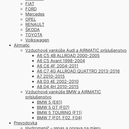
FIAT
FORD
Mercedes
OPEL
RENAULT
ŠKODA
TOYOTA
Volkswagen
Airmatic
Vzduchové vankúše Audi a AIRMATIC príslušenstvo
A6 C5 4B ALLROAD 2000-2005
A6 C5 Avant 1998-2004
A6 C6 4F 2004-2011
A6 C7 4G ALLROAD QUATTRO 2013-2016
A7 2010-2015
A8 D3 4E 2002-2010
A8 D4 4H 2010-2015
Vzduchové vankúše BMW a AIRMATIC
príslušenstvo
BMW 5 (E61)
BMW 5 GT (F07)
BMW 5 TOURING (F11)
BMW 7 (F01, F02, F04)
Prevodovka
Hydromenič – repas a oprava na mieru