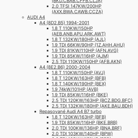
(BKD.CBAB.CFFB.CLJA)
2.0 TFSI 147KW/200HP
(AXX.BWA.CAWB.CCZA)
AUDI A4
A4 (8D2.B5) 1994-2001
1.8 T 110KW/150HP
(AEB.ANB.APU.ARK.AWT)
1.8 T 132KW/180HP (AJL)
1.9 TDI 66KW/90HP (1Z.AHH.AHU)
1.9 TDI 81KW/110HP (AFN.AVG)
1.9 TDI 85KW/116HP (AJM)
2.5 TDI 110KW/150HP (AFB.AKN)
A4 (8E2.B6) 2000-2004
1.8 T 110KW/150HP (AVJ)
1.8 T 120KW/163HP (BFB)
1.8 T 140KW/190HP (BEX)
1.9 74kW/101HP (AVB)
1.9 TDI 85KW/116HP (BKE)
2.5 TDI 120KW/163HP (BCZ.BDG.BFC)
2.5 TDI 132KW/180HP (AKE.BAU.BDH)
Repasované Audi A4 B7 turbo
1.8 T 120KW/163HP (BFB)
1.9 TDI 85KW/116HP (BKE.BRB)
2.0 TDI 100KW/136HP (BNA.BRF)
2.0 TDI 103KW/140HP (BPW)