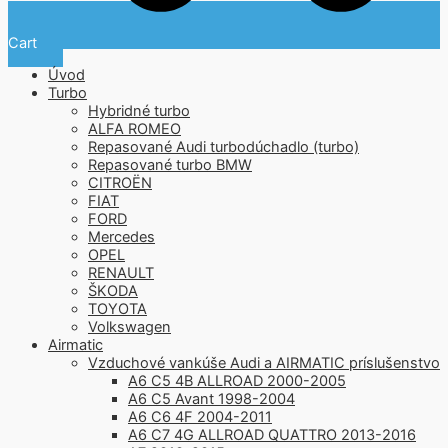
Cart
Úvod
Turbo
Hybridné turbo
ALFA ROMEO
Repasované Audi turbodúchadlo (turbo)
Repasované turbo BMW
CITROËN
FIAT
FORD
Mercedes
OPEL
RENAULT
ŠKODA
TOYOTA
Volkswagen
Airmatic
Vzduchové vankúše Audi a AIRMATIC príslušenstvo
A6 C5 4B ALLROAD 2000-2005
A6 C5 Avant 1998-2004
A6 C6 4F 2004-2011
A6 C7 4G ALLROAD QUATTRO 2013-2016