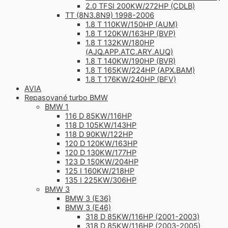
2.0 TFSI 200KW/272HP (CDLB)
TT (8N3.8N9) 1998-2006
1.8 T 110KW/150HP (AUM)
1.8 T 120KW/163HP (BVP)
1.8 T 132KW/180HP
(AJQ.APP.ATC.ARY.AUQ)
1.8 T 140KW/190HP (BVR)
1.8 T 165KW/224HP (APX.BAM)
1.8 T 176KW/240HP (BFV)
AVIA
Repasované turbo BMW
BMW 1
116 D 85KW/116HP
118 D 105KW/143HP
118 D 90KW/122HP
120 D 120KW/163HP
120 D 130KW/177HP
123 D 150KW/204HP
125 I 160KW/218HP
135 I 225KW/306HP
BMW 3
BMW 3 (E36)
BMW 3 (E46)
318 D 85KW/116HP (2001-2003)
318 D 85KW/116HP (2003-2005)