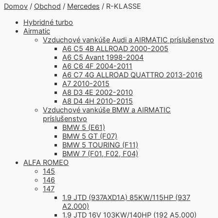
Domov
/
Obchod
/
Mercedes
/ R-KLASSE
Hybridné turbo
Airmatic
Vzduchové vankúše Audi a AIRMATIC príslušenstvo
A6 C5 4B ALLROAD 2000-2005
A6 C5 Avant 1998-2004
A6 C6 4F 2004-2011
A6 C7 4G ALLROAD QUATTRO 2013-2016
A7 2010-2015
A8 D3 4E 2002-2010
A8 D4 4H 2010-2015
Vzduchové vankúše BMW a AIRMATIC
príslušenstvo
BMW 5 (E61)
BMW 5 GT (F07)
BMW 5 TOURING (F11)
BMW 7 (F01, F02, F04)
ALFA ROMEO
145
146
147
1.9 JTD (937AXD1A) 85KW/115HP (937
A2.000)
1.9 JTD 16V 103KW/140HP (192 A5.000)