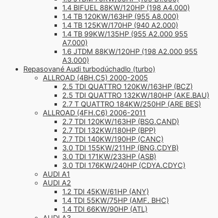
1.4 BIFUEL 88KW/120HP (198 A4.000)
1.4 TB 120KW/163HP (955 A8.000)
1.4 TB 125KW/170HP (940 A2.000)
1.4 TB 99KW/135HP (955 A2.000 955
A7.000)
1.6 JTDM 88KW/120HP (198 A2.000 955
A3.000)
Repasované Audi turbodúchadlo (turbo)
ALLROAD (4BH.C5) 2000-2005
2.5 TDI QUATTRO 120KW/163HP (BCZ)
2.5 TDI QUATTRO 132KW/180HP (AKE.BAU)
2.7 T QUATTRO 184KW/250HP (ARE BES)
ALLROAD (4FH.C6) 2006-2011
2.7 TDI 120KW/163HP (BSG.CAND)
2.7 TDI 132KW/180HP (BPP)
2.7 TDI 140KW/190HP (CANC)
3.0 TDI 155KW/211HP (BNG.CDYB)
3.0 TDI 171KW/233HP (ASB)
3.0 TDI 176KW/240HP (CDYA.CDYC)
AUDI A1
AUDI A2
1.2 TDI 45KW/61HP (ANY)
1.4 TDI 55KW/75HP (AMF. BHC)
1.4 TDI 66KW/90HP (ATL)
AUDI A3