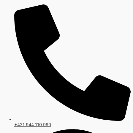
Preskočiť
Original
Current
na
price
price
obsah
was:
is:
275,00 €.
240,00 €.
+421 944 110 990