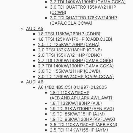
2.7 TDI 140KW/190HP (CAMA.CGKA)
3.0 TDI QUATTRO 155KW/211HP
(CCWB)
3.0 TDI QUATTRO 176KW/240HP
(CAPA.CCLA.CCWA)
AUDI A5
1.8 TFSI 118KW/160HP (CDHB)
1.8 TFSI 125KW/170HP (CABD.CJEB)
2.0 TDI 125KW/170HP (CAHA)
2.0 TFSI 132KW/180HP (CDNB)
2.0 TFSI 155KW/211HP (CDNC)
2.7 TDI 120KW/163HP (CAMB.CGKB)
2.7 TDI 140KW/190HP (CAMA.CGKA)
3.0 TDI 155KW/211HP (CCWB)
3.0 TDI 176KW/240HP (CAPA.CCWA)
AUDI A6
A6 (4B2.4B5.C5) 01.1997-01.2005
1.8 T 110KW/150HP
(AEB.ANB.APU.ARK.AWL.AWT)
1.8 T 132KW/180HP (AJL)
1.9 TDI 81KW/110HP (AFN.AVG)
1.9 TDI 85KW/115HP (AJM)
1.9 TDI 96KW/130HP (AVF.AWX)
2.5 TDI 110KW/150HP (AFB.AKN)
2.5 TDI 114KW/155HP (AYM)