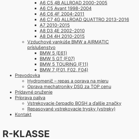
A6 C5 4B ALLROAD 2000-2005
A6 C5 Avant 1998-2004
A6 C6 4F 2004-2011
A6 C7 4G ALLROAD QUATTRO 2013-2016
A7 2010-2015
A8 D3 4E 2002-2010
A8 D4 4H 2010-2015
Vzduchové vankúše BMW a AIRMATIC
príslušenstvo
BMW 5 (E61)
BMW 5 GT (F07)
BMW 5 TOURING (F11)
BMW 7 (F01, F02, F04)
Prevodovka
Hydromenič – repas a oprava na mieru
Oprava mechatroniky DSG za TOP cenu
Prídavné pruženie
Príprava paliva
Vstrekovacie čerpadlo BOSH a ďalšie značky
Repasované vstrekovacie trysky (vstreky)
Kontakt
R-KLASSE