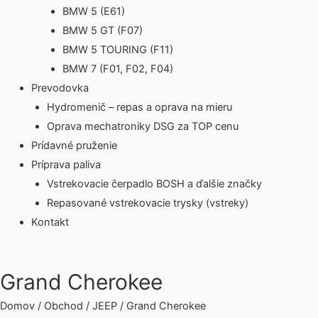
BMW 5 (E61)
BMW 5 GT (F07)
BMW 5 TOURING (F11)
BMW 7 (F01, F02, F04)
Prevodovka
Hydromenič – repas a oprava na mieru
Oprava mechatroniky DSG za TOP cenu
Prídavné pruženie
Príprava paliva
Vstrekovacie čerpadlo BOSH a ďalšie značky
Repasované vstrekovacie trysky (vstreky)
Kontakt
Grand Cherokee
Domov
/
Obchod
/
JEEP
/ Grand Cherokee