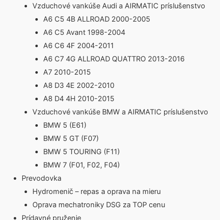
Vzduchové vankúše Audi a AIRMATIC príslušenstvo
A6 C5 4B ALLROAD 2000-2005
A6 C5 Avant 1998-2004
A6 C6 4F 2004-2011
A6 C7 4G ALLROAD QUATTRO 2013-2016
A7 2010-2015
A8 D3 4E 2002-2010
A8 D4 4H 2010-2015
Vzduchové vankúše BMW a AIRMATIC príslušenstvo
BMW 5 (E61)
BMW 5 GT (F07)
BMW 5 TOURING (F11)
BMW 7 (F01, F02, F04)
Prevodovka
Hydromenič – repas a oprava na mieru
Oprava mechatroniky DSG za TOP cenu
Prídavné pruženie