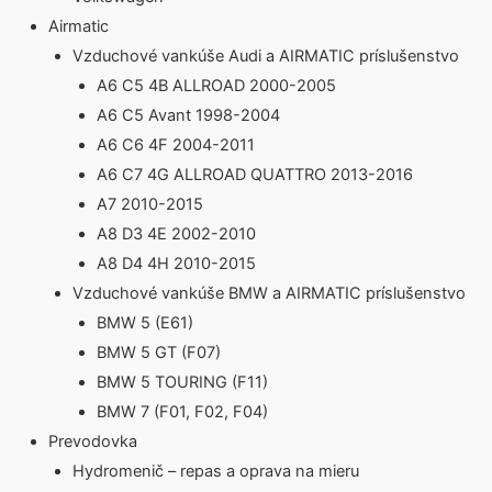
Airmatic
Vzduchové vankúše Audi a AIRMATIC príslušenstvo
A6 C5 4B ALLROAD 2000-2005
A6 C5 Avant 1998-2004
A6 C6 4F 2004-2011
A6 C7 4G ALLROAD QUATTRO 2013-2016
A7 2010-2015
A8 D3 4E 2002-2010
A8 D4 4H 2010-2015
Vzduchové vankúše BMW a AIRMATIC príslušenstvo
BMW 5 (E61)
BMW 5 GT (F07)
BMW 5 TOURING (F11)
BMW 7 (F01, F02, F04)
Prevodovka
Hydromenič – repas a oprava na mieru