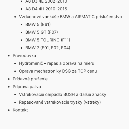
A8 D3 4E 2002-2010
A8 D4 4H 2010-2015
Vzduchové vankúše BMW a AIRMATIC príslušenstvo
BMW 5 (E61)
BMW 5 GT (F07)
BMW 5 TOURING (F11)
BMW 7 (F01, F02, F04)
Prevodovka
Hydromenič – repas a oprava na mieru
Oprava mechatroniky DSG za TOP cenu
Prídavné pruženie
Príprava paliva
Vstrekovacie čerpadlo BOSH a ďalšie značky
Repasované vstrekovacie trysky (vstreky)
Kontakt