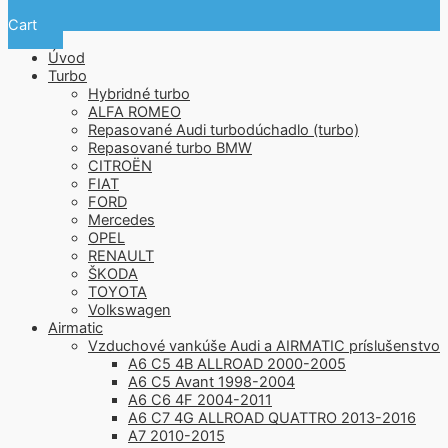
Cart
Úvod
Turbo
Hybridné turbo
ALFA ROMEO
Repasované Audi turbodúchadlo (turbo)
Repasované turbo BMW
CITROËN
FIAT
FORD
Mercedes
OPEL
RENAULT
ŠKODA
TOYOTA
Volkswagen
Airmatic
Vzduchové vankúše Audi a AIRMATIC príslušenstvo
A6 C5 4B ALLROAD 2000-2005
A6 C5 Avant 1998-2004
A6 C6 4F 2004-2011
A6 C7 4G ALLROAD QUATTRO 2013-2016
A7 2010-2015