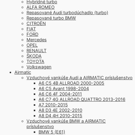
Hybridné turbo
ALFA ROMEO
Repasované Audi turbodúchadlo (turbo)
Repasované turbo BMW
CITROËN
FIAT
FORD
Mercedes
OPEL
RENAULT
ŠKODA
TOYOTA
Volkswagen
Airmatic
Vzduchové vankúše Audi a AIRMATIC príslušenstvo
A6 C5 4B ALLROAD 2000-2005
A6 C5 Avant 1998-2004
A6 C6 4F 2004-2011
A6 C7 4G ALLROAD QUATTRO 2013-2016
A7 2010-2015
A8 D3 4E 2002-2010
A8 D4 4H 2010-2015
Vzduchové vankúše BMW a AIRMATIC
príslušenstvo
BMW 5 (E61)