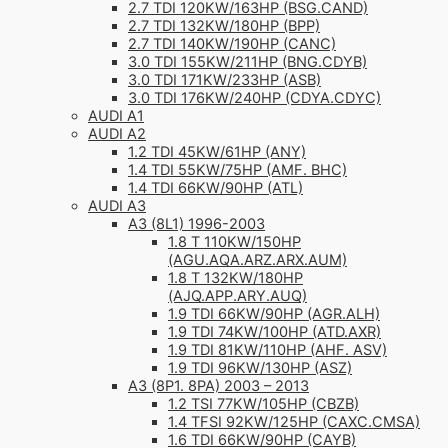
2.7 TDI 120KW/163HP (BSG.CAND)
2.7 TDI 132KW/180HP (BPP)
2.7 TDI 140KW/190HP (CANC)
3.0 TDI 155KW/211HP (BNG.CDYB)
3.0 TDI 171KW/233HP (ASB)
3.0 TDI 176KW/240HP (CDYA.CDYC)
AUDI A1
AUDI A2
1.2 TDI 45KW/61HP (ANY)
1.4 TDI 55KW/75HP (AMF. BHC)
1.4 TDI 66KW/90HP (ATL)
AUDI A3
A3 (8L1) 1996-2003
1.8 T 110KW/150HP
(AGU.AQA.ARZ.ARX.AUM)
1.8 T 132KW/180HP
(AJQ.APP.ARY.AUQ)
1.9 TDI 66KW/90HP (AGR.ALH)
1.9 TDI 74KW/100HP (ATD.AXR)
1.9 TDI 81KW/110HP (AHF. ASV)
1.9 TDI 96KW/130HP (ASZ)
A3 (8P1. 8PA) 2003 – 2013
1.2 TSI 77KW/105HP (CBZB)
1.4 TFSI 92KW/125HP (CAXC.CMSA)
1.6 TDI 66KW/90HP (CAYB)