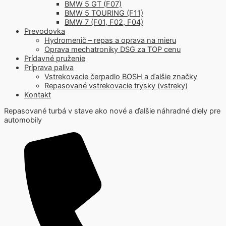
BMW 5 GT (F07)
BMW 5 TOURING (F11)
BMW 7 (F01, F02, F04)
Prevodovka
Hydromenič – repas a oprava na mieru
Oprava mechatroniky DSG za TOP cenu
Prídavné pruženie
Príprava paliva
Vstrekovacie čerpadlo BOSH a ďalšie značky
Repasované vstrekovacie trysky (vstreky)
Kontakt
Repasované turbá v stave ako nové a ďalšie náhradné diely pre
automobily