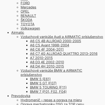
FORD
Mercedes
OPEL
RENAULT
ŠKODA
TOYOTA
Volkswagen
Airmatic
Vzduchové vankúše Audi a AIRMATIC príslušenstvo
A6 C5 4B ALLROAD 2000-2005
A6 C5 Avant 1998-2004
A6 C6 4F 2004-2011
A6 C7 4G ALLROAD QUATTRO 2013-2016
A7 2010-2015
A8 D3 4E 2002-2010
A8 D4 4H 2010-2015
Vzduchové vankúše BMW a AIRMATIC
príslušenstvo
BMW 5 (E61)
BMW 5 GT (F07)
BMW 5 TOURING (F11)
BMW 7 (F01, F02, F04)
Prevodovka
Hydromenič – repas a oprava na mieru
Oprava mechatroniky DSG za TOP cenu