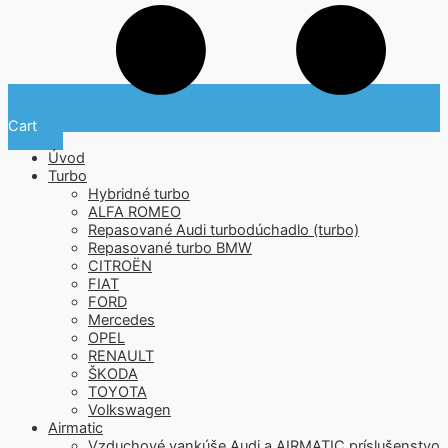
Cart
Úvod
Turbo
Hybridné turbo
ALFA ROMEO
Repasované Audi turbodúchadlo (turbo)
Repasované turbo BMW
CITROËN
FIAT
FORD
Mercedes
OPEL
RENAULT
ŠKODA
TOYOTA
Volkswagen
Airmatic
Vzduchové vankúše Audi a AIRMATIC príslušenstvo