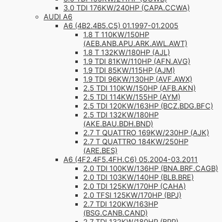
3.0 TDI 176KW/240HP (CAPA.CCWA)
AUDI A6
A6 (4B2.4B5.C5) 01.1997-01.2005
1.8 T 110KW/150HP
(AEB.ANB.APU.ARK.AWL.AWT)
1.8 T 132KW/180HP (AJL)
1.9 TDI 81KW/110HP (AFN.AVG)
1.9 TDI 85KW/115HP (AJM)
1.9 TDI 96KW/130HP (AVF.AWX)
2.5 TDI 110KW/150HP (AFB.AKN)
2.5 TDI 114KW/155HP (AYM)
2.5 TDI 120KW/163HP (BCZ.BDG.BFC)
2.5 TDI 132KW/180HP
(AKE.BAU.BDH.BND)
2.7 T QUATTRO 169KW/230HP (AJK)
2.7 T QUATTRO 184KW/250HP
(ARE.BES)
A6 (4F2.4F5.4FH.C6) 05.2004-03.2011
2.0 TDI 100KW/136HP (BNA.BRF.CAGB)
2.0 TDI 103KW/140HP (BLB.BRE)
2.0 TDI 125KW/170HP (CAHA)
2.0 TFSI 125KW/170HP (BPJ)
2.7 TDI 120KW/163HP
(BSG.CANB.CAND)