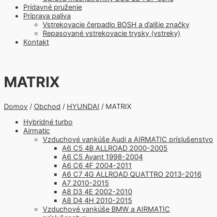
Prídavné pruženie
Príprava paliva
Vstrekovacie čerpadlo BOSH a ďalšie značky
Repasované vstrekovacie trysky (vstreky)
Kontakt
MATRIX
Domov
/
Obchod
/
HYUNDAI
/ MATRIX
Hybridné turbo
Airmatic
Vzduchové vankúše Audi a AIRMATIC príslušenstvo
A6 C5 4B ALLROAD 2000-2005
A6 C5 Avant 1998-2004
A6 C6 4F 2004-2011
A6 C7 4G ALLROAD QUATTRO 2013-2016
A7 2010-2015
A8 D3 4E 2002-2010
A8 D4 4H 2010-2015
Vzduchové vankúše BMW a AIRMATIC