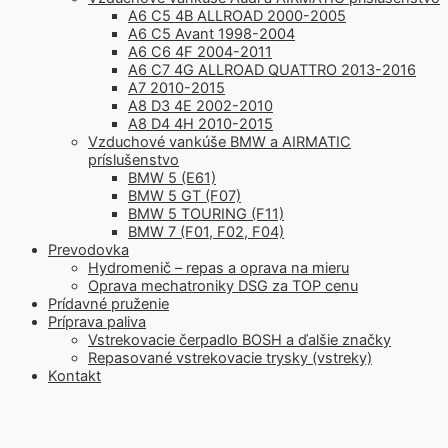
A6 C5 4B ALLROAD 2000-2005
A6 C5 Avant 1998-2004
A6 C6 4F 2004-2011
A6 C7 4G ALLROAD QUATTRO 2013-2016
A7 2010-2015
A8 D3 4E 2002-2010
A8 D4 4H 2010-2015
Vzduchové vankúše BMW a AIRMATIC
príslušenstvo
BMW 5 (E61)
BMW 5 GT (F07)
BMW 5 TOURING (F11)
BMW 7 (F01, F02, F04)
Prevodovka
Hydromenič – repas a oprava na mieru
Oprava mechatroniky DSG za TOP cenu
Prídavné pruženie
Príprava paliva
Vstrekovacie čerpadlo BOSH a ďalšie značky
Repasované vstrekovacie trysky (vstreky)
Kontakt