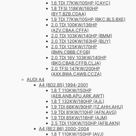
1.6 TDI 77KW/105HP (CAYC)
1.8 TFSI 118KW/160HP
(BYT.BZB.CDAA)
1.9 TDI 77KW/105HP (BKC.BLS.BXE)
2.0 TDI 100KW/136HP
(AZV.CBAA.CFFA)
2.0 TDI 103KW/140HP (BMM)
2.0 TDI 120KW/163HP (BUY)
2.0 TDI 125KW/170HP
(BMN.CBBB.CFGB)
2.0 TDI 16V 103KW/140HP
(BKD.CBAB.CFFB.CLJA)
2.0 TFSI 147KW/200HP
(AXX.BWA.CAWB.CCZA)
AUDI A4
A4 (8D2.B5) 1994-2001
1.8 T 110KW/150HP
(AEB.ANB.APU.ARK.AWT)
1.8 T 132KW/180HP (AJL)
1.9 TDI 66KW/90HP (1Z.AHH.AHU)
1.9 TDI 81KW/110HP (AFN.AVG)
1.9 TDI 85KW/116HP (AJM)
2.5 TDI 110KW/150HP (AFB.AKN)
A4 (8E2.B6) 2000-2004
1.8 T 110KW/150HP (AVJ)