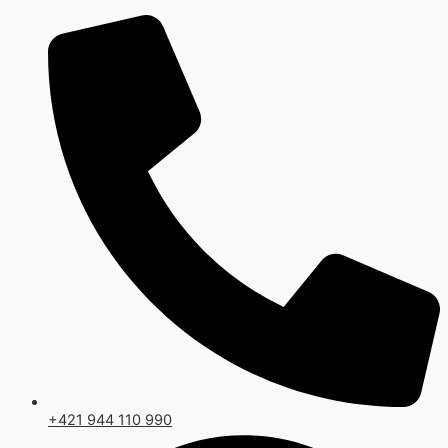
Preskočiť
na
obsah
+421 944 110 990