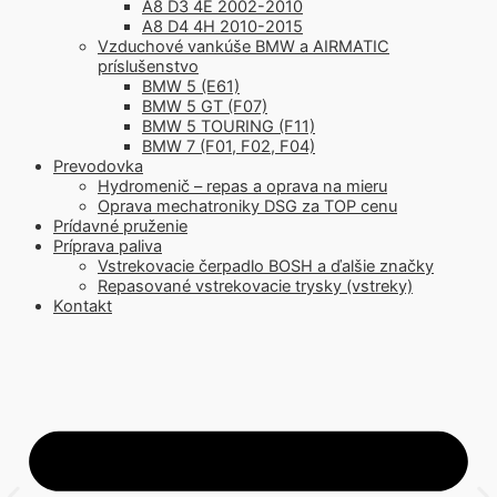
A8 D3 4E 2002-2010
A8 D4 4H 2010-2015
Vzduchové vankúše BMW a AIRMATIC
príslušenstvo
BMW 5 (E61)
BMW 5 GT (F07)
BMW 5 TOURING (F11)
BMW 7 (F01, F02, F04)
Prevodovka
Hydromenič – repas a oprava na mieru
Oprava mechatroniky DSG za TOP cenu
Prídavné pruženie
Príprava paliva
Vstrekovacie čerpadlo BOSH a ďalšie značky
Repasované vstrekovacie trysky (vstreky)
Kontakt