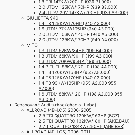
1.8 TBI 147KW/200HP (939 B1.000)
2.0 JTDM 125KW/170HP (939 B3.000)
2.4 JTDM 20V 147KW/200HP (939 A3.000)
GIULIETTA 940
1.4 TB 125KW/170HP (940 A2.000)
1.6 JTDM 77KW/105HP (940 A3.000)
2.0 JTDM 103KW/140HP (940 A5.000)
2.0 JTDM 125KW/170HP (940 A4.000)
MITO
1.3 JTDM 62KW/84HP (199 B4.000)
1.3 JTDM 66KW/90HP (199 A3.000)
1.3 JTDM 70KW/95HP (199 B1.000)
1.4 BIFUEL 88KW/120HP (198 A4.000)
1.4 TB 120KW/163HP (955 A8.000)
1.4 TB 125KW/170HP (940 A2.000)
1.4 TB 99KW/135HP (955 A2.000 955
A7.000)
1.6 JTDM 88KW/120HP (198 A2.000 955
A3.000)
Repasované Audi turbodúchadlo (turbo)
ALLROAD (4BH.C5) 2000-2005
2.5 TDI QUATTRO 120KW/163HP (BCZ)
2.5 TDI QUATTRO 132KW/180HP (AKE.BAU)
2.7 T QUATTRO 184KW/250HP (ARE BES)
ALLROAD (4FH.C6) 2006-2011