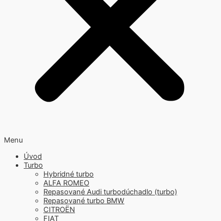
Menu
Úvod
Turbo
Hybridné turbo
ALFA ROMEO
Repasované Audi turbodúchadlo (turbo)
Repasované turbo BMW
CITROËN
FIAT