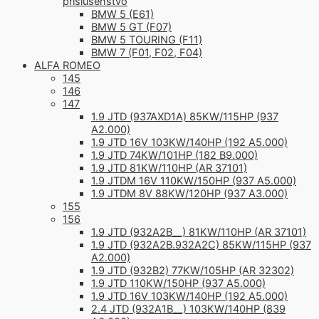
príslušenstvo
BMW 5 (E61)
BMW 5 GT (F07)
BMW 5 TOURING (F11)
BMW 7 (F01, F02, F04)
ALFA ROMEO
145
146
147
1.9 JTD (937AXD1A) 85KW/115HP (937
A2.000)
1.9 JTD 16V 103KW/140HP (192 A5.000)
1.9 JTD 74KW/101HP (182 B9.000)
1.9 JTD 81KW/110HP (AR 37101)
1.9 JTDM 16V 110KW/150HP (937 A5.000)
1.9 JTDM 8V 88KW/120HP (937 A3.000)
155
156
1.9 JTD (932A2B__) 81KW/110HP (AR 37101)
1.9 JTD (932A2B.932A2C) 85KW/115HP (937
A2.000)
1.9 JTD (932B2) 77KW/105HP (AR 32302)
1.9 JTD 110KW/150HP (937 A5.000)
1.9 JTD 16V 103KW/140HP (192 A5.000)
2.4 JTD (932A1B__) 103KW/140HP (839