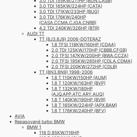
3.0 TDI 155KW/211HP (BUN.CASB)
3.0 TDI 165KW/224HP (CATA)
3.0 TDI 171KW/233HP (BUG)
3.0 TDI 176KW/240HP
(CASA.CCMA.CJGA.CNRB)
4.2 TDI 240KW/326HP (BTR)
AUDI TT
TT (8J3.8J9) 2006-DOTERAZ
1.8 TFSI 118KW/160HP (CDAA)
2.0 TDI 125KW/170HP (CBBB.CFGB)
2.0 TFSI 147KW/200HP (BWA.CCZA)
2.0 TFSI 195KW/265HP (CDLA.CDMA)
2.0 TFSI 200KW/272HP (CDLB)
TT (8N3.8N9) 1998-2006
1.8 T 110KW/150HP (AUM)
1.8 T 120KW/163HP (BVP)
1.8 T 132KW/180HP
(AJQ.APP.ATC.ARY.AUQ)
1.8 T 140KW/190HP (BVR)
1.8 T 165KW/224HP (APX.BAM)
1.8 T 176KW/240HP (BFV)
AVIA
Repasované turbo BMW
BMW 1
116 D 85KW/116HP