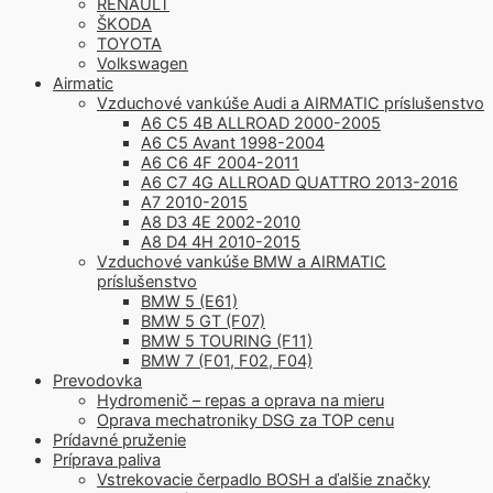
RENAULT
ŠKODA
TOYOTA
Volkswagen
Airmatic
Vzduchové vankúše Audi a AIRMATIC príslušenstvo
A6 C5 4B ALLROAD 2000-2005
A6 C5 Avant 1998-2004
A6 C6 4F 2004-2011
A6 C7 4G ALLROAD QUATTRO 2013-2016
A7 2010-2015
A8 D3 4E 2002-2010
A8 D4 4H 2010-2015
Vzduchové vankúše BMW a AIRMATIC
príslušenstvo
BMW 5 (E61)
BMW 5 GT (F07)
BMW 5 TOURING (F11)
BMW 7 (F01, F02, F04)
Prevodovka
Hydromenič – repas a oprava na mieru
Oprava mechatroniky DSG za TOP cenu
Prídavné pruženie
Príprava paliva
Vstrekovacie čerpadlo BOSH a ďalšie značky