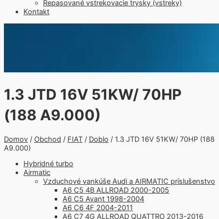
Repasované vstrekovacie trysky (vstreky)
Kontakt
1.3 JTD 16V 51KW/ 70HP
(188 A9.000)
Domov
/
Obchod
/
FIAT
/
Doblo
/ 1.3 JTD 16V 51KW/ 70HP (188
A9.000)
Hybridné turbo
Airmatic
Vzduchové vankúše Audi a AIRMATIC príslušenstvo
A6 C5 4B ALLROAD 2000-2005
A6 C5 Avant 1998-2004
A6 C6 4F 2004-2011
A6 C7 4G ALLROAD QUATTRO 2013-2016