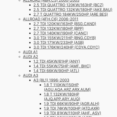
ALLROAD (4BH.C5) 2000-2005
2.5 TDI QUATTRO 120KW/163HP (BCZ)
2.5 TDI QUATTRO 132KW/180HP (AKE.BAU)
2.7 T QUATTRO 184KW/250HP (ARE BES)
ALLROAD (4FH.C6) 2006-2011
2.7 TDI 120KW/163HP (BSG.CAND)
2.7 TDI 132KW/180HP (BPP)
2.7 TDI 140KW/190HP (CANC)
3.0 TDI 155KW/211HP (BNG.CDYB)
3.0 TDI 171KW/233HP (ASB)
3.0 TDI 176KW/240HP (CDYA.CDYC)
AUDI A1
AUDI A2
1.2 TDI 45KW/61HP (ANY)
1.4 TDI 55KW/75HP (AMF. BHC)
1.4 TDI 66KW/90HP (ATL)
AUDI A3
A3 (8L1) 1996-2003
1.8 T 110KW/150HP
(AGU.AQA.ARZ.ARX.AUM)
1.8 T 132KW/180HP
(AJQ.APP.ARY.AUQ)
1.9 TDI 66KW/90HP (AGR.ALH)
1.9 TDI 74KW/100HP (ATD.AXR)
1.9 TDI 81KW/110HP (AHF. ASV)