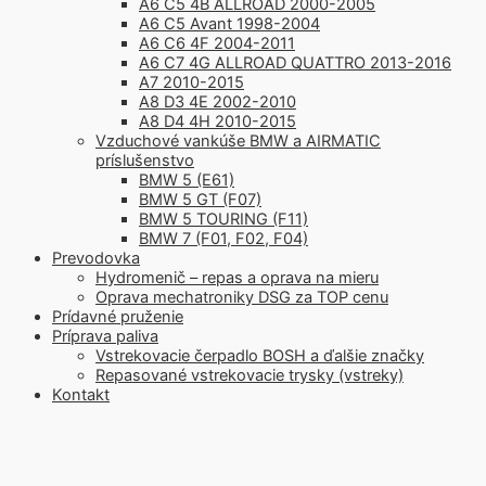
A6 C5 4B ALLROAD 2000-2005
A6 C5 Avant 1998-2004
A6 C6 4F 2004-2011
A6 C7 4G ALLROAD QUATTRO 2013-2016
A7 2010-2015
A8 D3 4E 2002-2010
A8 D4 4H 2010-2015
Vzduchové vankúše BMW a AIRMATIC
príslušenstvo
BMW 5 (E61)
BMW 5 GT (F07)
BMW 5 TOURING (F11)
BMW 7 (F01, F02, F04)
Prevodovka
Hydromenič – repas a oprava na mieru
Oprava mechatroniky DSG za TOP cenu
Prídavné pruženie
Príprava paliva
Vstrekovacie čerpadlo BOSH a ďalšie značky
Repasované vstrekovacie trysky (vstreky)
Kontakt