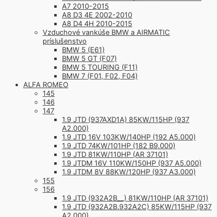
A7 2010-2015
A8 D3 4E 2002-2010
A8 D4 4H 2010-2015
Vzduchové vankúše BMW a AIRMATIC
príslušenstvo
BMW 5 (E61)
BMW 5 GT (F07)
BMW 5 TOURING (F11)
BMW 7 (F01, F02, F04)
ALFA ROMEO
145
146
147
1.9 JTD (937AXD1A) 85KW/115HP (937
A2.000)
1.9 JTD 16V 103KW/140HP (192 A5.000)
1.9 JTD 74KW/101HP (182 B9.000)
1.9 JTD 81KW/110HP (AR 37101)
1.9 JTDM 16V 110KW/150HP (937 A5.000)
1.9 JTDM 8V 88KW/120HP (937 A3.000)
155
156
1.9 JTD (932A2B__) 81KW/110HP (AR 37101)
1.9 JTD (932A2B.932A2C) 85KW/115HP (937
A2.000)