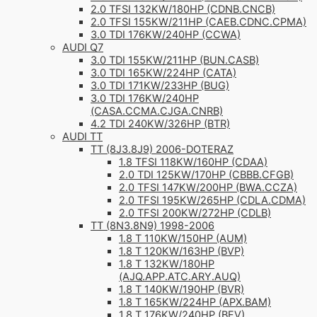
2.0 TFSI 132KW/180HP (CDNB.CNCB)
2.0 TFSI 155KW/211HP (CAEB.CDNC.CPMA)
3.0 TDI 176KW/240HP (CCWA)
AUDI Q7
3.0 TDI 155KW/211HP (BUN.CASB)
3.0 TDI 165KW/224HP (CATA)
3.0 TDI 171KW/233HP (BUG)
3.0 TDI 176KW/240HP
(CASA.CCMA.CJGA.CNRB)
4.2 TDI 240KW/326HP (BTR)
AUDI TT
TT (8J3.8J9) 2006-DOTERAZ
1.8 TFSI 118KW/160HP (CDAA)
2.0 TDI 125KW/170HP (CBBB.CFGB)
2.0 TFSI 147KW/200HP (BWA.CCZA)
2.0 TFSI 195KW/265HP (CDLA.CDMA)
2.0 TFSI 200KW/272HP (CDLB)
TT (8N3.8N9) 1998-2006
1.8 T 110KW/150HP (AUM)
1.8 T 120KW/163HP (BVP)
1.8 T 132KW/180HP
(AJQ.APP.ATC.ARY.AUQ)
1.8 T 140KW/190HP (BVR)
1.8 T 165KW/224HP (APX.BAM)
1.8 T 176KW/240HP (BFV)