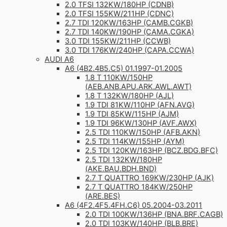
2.0 TFSI 132KW/180HP (CDNB)
2.0 TFSI 155KW/211HP (CDNC)
2.7 TDI 120KW/163HP (CAMB.CGKB)
2.7 TDI 140KW/190HP (CAMA.CGKA)
3.0 TDI 155KW/211HP (CCWB)
3.0 TDI 176KW/240HP (CAPA.CCWA)
AUDI A6
A6 (4B2.4B5.C5) 01.1997-01.2005
1.8 T 110KW/150HP
(AEB.ANB.APU.ARK.AWL.AWT)
1.8 T 132KW/180HP (AJL)
1.9 TDI 81KW/110HP (AFN.AVG)
1.9 TDI 85KW/115HP (AJM)
1.9 TDI 96KW/130HP (AVF.AWX)
2.5 TDI 110KW/150HP (AFB.AKN)
2.5 TDI 114KW/155HP (AYM)
2.5 TDI 120KW/163HP (BCZ.BDG.BFC)
2.5 TDI 132KW/180HP
(AKE.BAU.BDH.BND)
2.7 T QUATTRO 169KW/230HP (AJK)
2.7 T QUATTRO 184KW/250HP
(ARE.BES)
A6 (4F2.4F5.4FH.C6) 05.2004-03.2011
2.0 TDI 100KW/136HP (BNA.BRF.CAGB)
2.0 TDI 103KW/140HP (BLB.BRE)