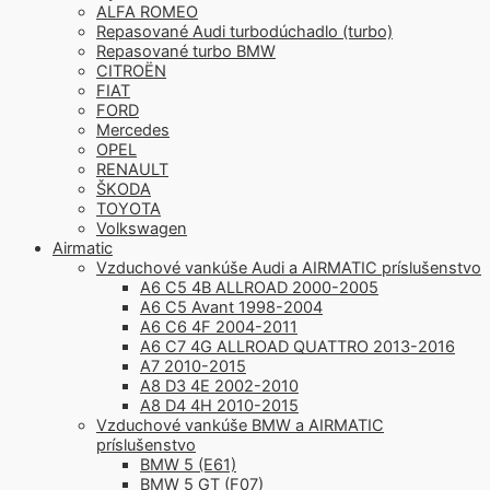
ALFA ROMEO
Repasované Audi turbodúchadlo (turbo)
Repasované turbo BMW
CITROËN
FIAT
FORD
Mercedes
OPEL
RENAULT
ŠKODA
TOYOTA
Volkswagen
Airmatic
Vzduchové vankúše Audi a AIRMATIC príslušenstvo
A6 C5 4B ALLROAD 2000-2005
A6 C5 Avant 1998-2004
A6 C6 4F 2004-2011
A6 C7 4G ALLROAD QUATTRO 2013-2016
A7 2010-2015
A8 D3 4E 2002-2010
A8 D4 4H 2010-2015
Vzduchové vankúše BMW a AIRMATIC
príslušenstvo
BMW 5 (E61)
BMW 5 GT (F07)