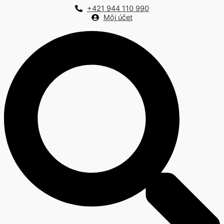
Preskočiť
+421 944 110 990
na
Môj účet
obsah