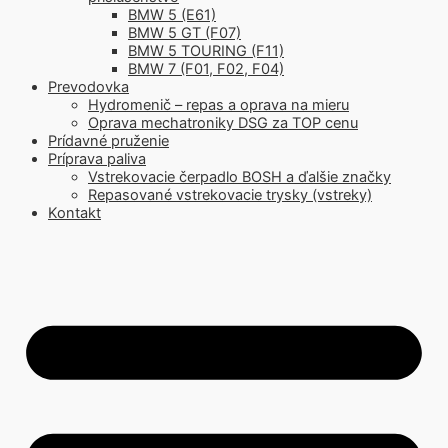
BMW 5 (E61)
BMW 5 GT (F07)
BMW 5 TOURING (F11)
BMW 7 (F01, F02, F04)
Prevodovka
Hydromenič – repas a oprava na mieru
Oprava mechatroniky DSG za TOP cenu
Prídavné pruženie
Príprava paliva
Vstrekovacie čerpadlo BOSH a ďalšie značky
Repasované vstrekovacie trysky (vstreky)
Kontakt