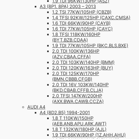
1.9 TDI 96KW/130HP (ASZ)
A3 (8P1. 8PA) 2003 – 2013
1.2 TSI 77KW/105HP (CBZB)
1.4 TFSI 92KW/125HP (CAXC.CMSA)
1.6 TDI 66KW/90HP (CAYB)
1.6 TDI 77KW/105HP (CAYC)
1.8 TFSI 118KW/160HP
(BYT.BZB.CDAA)
1.9 TDI 77KW/105HP (BKC.BLS.BXE)
2.0 TDI 100KW/136HP
(AZV.CBAA.CFFA)
2.0 TDI 103KW/140HP (BMM)
2.0 TDI 120KW/163HP (BUY)
2.0 TDI 125KW/170HP
(BMN.CBBB.CFGB)
2.0 TDI 16V 103KW/140HP
(BKD.CBAB.CFFB.CLJA)
2.0 TFSI 147KW/200HP
(AXX.BWA.CAWB.CCZA)
AUDI A4
A4 (8D2.B5) 1994-2001
1.8 T 110KW/150HP
(AEB.ANB.APU.ARK.AWT)
1.8 T 132KW/180HP (AJL)
1.9 TDI 66KW/90HP (1Z.AHH.AHU)