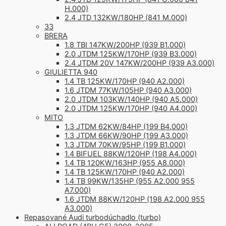
H.000)
2.4 JTD 132KW/180HP (841 M.000)
33
BRERA
1.8 TBI 147KW/200HP (939 B1.000)
2.0 JTDM 125KW/170HP (939 B3.000)
2.4 JTDM 20V 147KW/200HP (939 A3.000)
GIULIETTA 940
1.4 TB 125KW/170HP (940 A2.000)
1.6 JTDM 77KW/105HP (940 A3.000)
2.0 JTDM 103KW/140HP (940 A5.000)
2.0 JTDM 125KW/170HP (940 A4.000)
MITO
1.3 JTDM 62KW/84HP (199 B4.000)
1.3 JTDM 66KW/90HP (199 A3.000)
1.3 JTDM 70KW/95HP (199 B1.000)
1.4 BIFUEL 88KW/120HP (198 A4.000)
1.4 TB 120KW/163HP (955 A8.000)
1.4 TB 125KW/170HP (940 A2.000)
1.4 TB 99KW/135HP (955 A2.000 955
A7.000)
1.6 JTDM 88KW/120HP (198 A2.000 955
A3.000)
Repasované Audi turbodúchadlo (turbo)