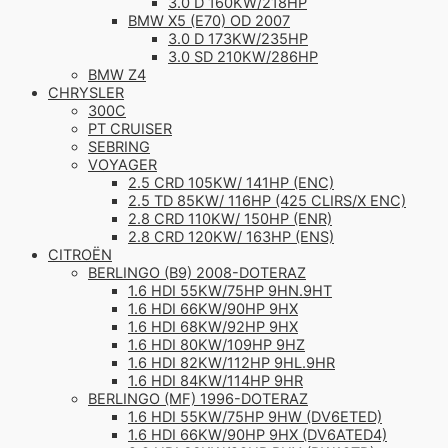
3.0 D 160KW/218HP
BMW X5 (E70) OD 2007
3.0 D 173KW/235HP
3.0 SD 210KW/286HP
BMW Z4
CHRYSLER
300C
PT CRUISER
SEBRING
VOYAGER
2.5 CRD 105KW/ 141HP (ENC)
2.5 TD 85KW/ 116HP (425 CLIRS/X ENC)
2.8 CRD 110KW/ 150HP (ENR)
2.8 CRD 120KW/ 163HP (ENS)
CITROËN
BERLINGO (B9) 2008-DOTERAZ
1.6 HDI 55KW/75HP 9HN.9HT
1.6 HDI 66KW/90HP 9HX
1.6 HDI 68KW/92HP 9HX
1.6 HDI 80KW/109HP 9HZ
1.6 HDI 82KW/112HP 9HL.9HR
1.6 HDI 84KW/114HP 9HR
BERLINGO (MF) 1996-DOTERAZ
1.6 HDI 55KW/75HP 9HW (DV6ETED)
1.6 HDI 66KW/90HP 9HX (DV6ATED4)