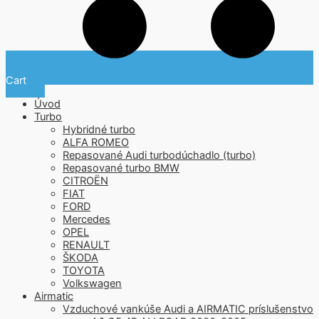
Cart
Úvod
Turbo
Hybridné turbo
ALFA ROMEO
Repasované Audi turbodúchadlo (turbo)
Repasované turbo BMW
CITROËN
FIAT
FORD
Mercedes
OPEL
RENAULT
ŠKODA
TOYOTA
Volkswagen
Airmatic
Vzduchové vankúše Audi a AIRMATIC príslušenstvo