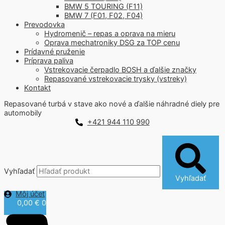
BMW 5 TOURING (F11)
BMW 7 (F01, F02, F04)
Prevodovka
Hydromenič – repas a oprava na mieru
Oprava mechatroniky DSG za TOP cenu
Prídavné pruženie
Príprava paliva
Vstrekovacie čerpadlo BOSH a ďalšie značky
Repasované vstrekovacie trysky (vstreky)
Kontakt
Repasované turbá v stave ako nové a ďalšie náhradné diely pre
automobily
+421 944 110 990
Vyhľadať
Vyhľadať
Môj účet
0,00
€
0