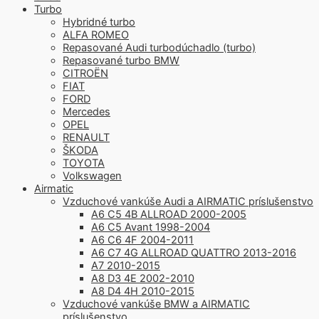
Turbo
Hybridné turbo
ALFA ROMEO
Repasované Audi turbodúchadlo (turbo)
Repasované turbo BMW
CITROËN
FIAT
FORD
Mercedes
OPEL
RENAULT
ŠKODA
TOYOTA
Volkswagen
Airmatic
Vzduchové vankúše Audi a AIRMATIC príslušenstvo
A6 C5 4B ALLROAD 2000-2005
A6 C5 Avant 1998-2004
A6 C6 4F 2004-2011
A6 C7 4G ALLROAD QUATTRO 2013-2016
A7 2010-2015
A8 D3 4E 2002-2010
A8 D4 4H 2010-2015
Vzduchové vankúše BMW a AIRMATIC
príslušenstvo