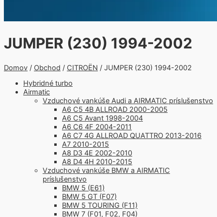
JUMPER (230) 1994-2002
Domov
/
Obchod
/
CITROËN
/ JUMPER (230) 1994-2002
Hybridné turbo
Airmatic
Vzduchové vankúše Audi a AIRMATIC príslušenstvo
A6 C5 4B ALLROAD 2000-2005
A6 C5 Avant 1998-2004
A6 C6 4F 2004-2011
A6 C7 4G ALLROAD QUATTRO 2013-2016
A7 2010-2015
A8 D3 4E 2002-2010
A8 D4 4H 2010-2015
Vzduchové vankúše BMW a AIRMATIC
príslušenstvo
BMW 5 (E61)
BMW 5 GT (F07)
BMW 5 TOURING (F11)
BMW 7 (F01, F02, F04)