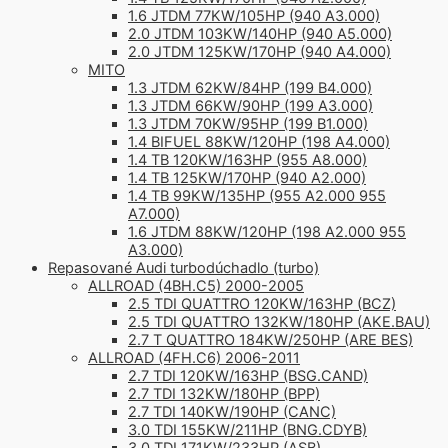
1.6 JTDM 77KW/105HP (940 A3.000)
2.0 JTDM 103KW/140HP (940 A5.000)
2.0 JTDM 125KW/170HP (940 A4.000)
MITO
1.3 JTDM 62KW/84HP (199 B4.000)
1.3 JTDM 66KW/90HP (199 A3.000)
1.3 JTDM 70KW/95HP (199 B1.000)
1.4 BIFUEL 88KW/120HP (198 A4.000)
1.4 TB 120KW/163HP (955 A8.000)
1.4 TB 125KW/170HP (940 A2.000)
1.4 TB 99KW/135HP (955 A2.000 955
A7.000)
1.6 JTDM 88KW/120HP (198 A2.000 955
A3.000)
Repasované Audi turbodúchadlo (turbo)
ALLROAD (4BH.C5) 2000-2005
2.5 TDI QUATTRO 120KW/163HP (BCZ)
2.5 TDI QUATTRO 132KW/180HP (AKE.BAU)
2.7 T QUATTRO 184KW/250HP (ARE BES)
ALLROAD (4FH.C6) 2006-2011
2.7 TDI 120KW/163HP (BSG.CAND)
2.7 TDI 132KW/180HP (BPP)
2.7 TDI 140KW/190HP (CANC)
3.0 TDI 155KW/211HP (BNG.CDYB)