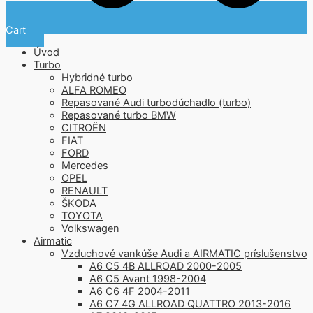
Cart
Úvod
Turbo
Hybridné turbo
ALFA ROMEO
Repasované Audi turbodúchadlo (turbo)
Repasované turbo BMW
CITROËN
FIAT
FORD
Mercedes
OPEL
RENAULT
ŠKODA
TOYOTA
Volkswagen
Airmatic
Vzduchové vankúše Audi a AIRMATIC príslušenstvo
A6 C5 4B ALLROAD 2000-2005
A6 C5 Avant 1998-2004
A6 C6 4F 2004-2011
A6 C7 4G ALLROAD QUATTRO 2013-2016