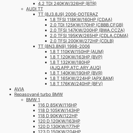
4.2 TDI 240KW/326HP (BTR)
AUDI TT
TT (8J3.8J9) 2006-DOTERAZ
1.8 TFSI 118KW/160HP (CDAA)
2.0 TDI 125KW/170HP (CBBB.CFGB)
2.0 TFSI 147KW/200HP (BWA.CCZA)
2.0 TFSI 195KW/265HP (CDLA.CDMA)
2.0 TFSI 200KW/272HP (CDLB)
TT (8N3.8N9) 1998-2006
1.8 T 110KW/150HP (AUM)
1.8 T 120KW/163HP (BVP)
1.8 T 132KW/180HP
(AJQ.APP.ATC.ARY.AUQ)
1.8 T 140KW/190HP (BVR)
1.8 T 165KW/224HP (APX.BAM)
1.8 T 176KW/240HP (BFV)
AVIA
Repasované turbo BMW
BMW 1
116 D 85KW/116HP
118 D 105KW/143HP
118 D 90KW/122HP
120 D 120KW/163HP
120 D 130KW/177HP
123 D 150KW/204HP