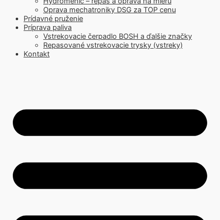
Hydromenič – repas a oprava na mieru
Oprava mechatroniky DSG za TOP cenu
Prídavné pruženie
Príprava paliva
Vstrekovacie čerpadlo BOSH a ďalšie značky
Repasované vstrekovacie trysky (vstreky)
Kontakt