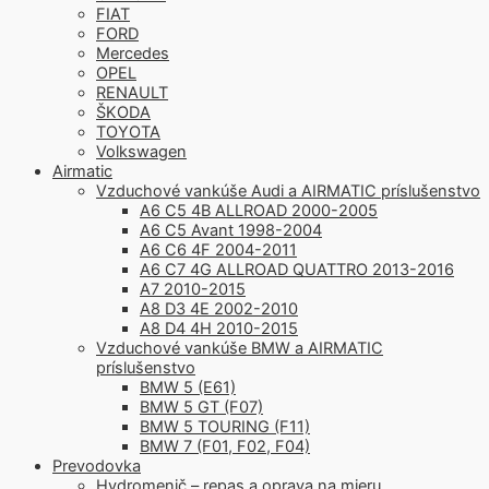
FIAT
FORD
Mercedes
OPEL
RENAULT
ŠKODA
TOYOTA
Volkswagen
Airmatic
Vzduchové vankúše Audi a AIRMATIC príslušenstvo
A6 C5 4B ALLROAD 2000-2005
A6 C5 Avant 1998-2004
A6 C6 4F 2004-2011
A6 C7 4G ALLROAD QUATTRO 2013-2016
A7 2010-2015
A8 D3 4E 2002-2010
A8 D4 4H 2010-2015
Vzduchové vankúše BMW a AIRMATIC
príslušenstvo
BMW 5 (E61)
BMW 5 GT (F07)
BMW 5 TOURING (F11)
BMW 7 (F01, F02, F04)
Prevodovka
Hydromenič – repas a oprava na mieru