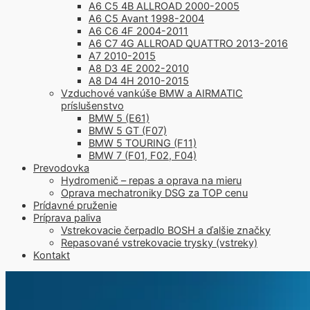
A6 C5 4B ALLROAD 2000-2005
A6 C5 Avant 1998-2004
A6 C6 4F 2004-2011
A6 C7 4G ALLROAD QUATTRO 2013-2016
A7 2010-2015
A8 D3 4E 2002-2010
A8 D4 4H 2010-2015
Vzduchové vankúše BMW a AIRMATIC
príslušenstvo
BMW 5 (E61)
BMW 5 GT (F07)
BMW 5 TOURING (F11)
BMW 7 (F01, F02, F04)
Prevodovka
Hydromenič – repas a oprava na mieru
Oprava mechatroniky DSG za TOP cenu
Prídavné pruženie
Príprava paliva
Vstrekovacie čerpadlo BOSH a ďalšie značky
Repasované vstrekovacie trysky (vstreky)
Kontakt