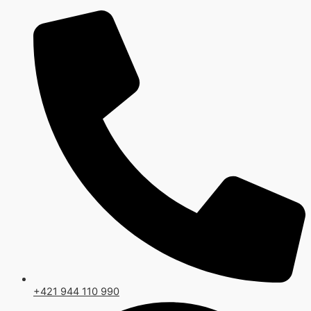
Preskočiť
na
obsah
+421 944 110 990