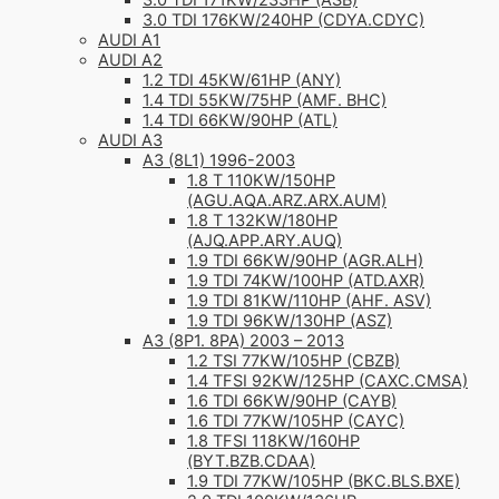
3.0 TDI 171KW/233HP (ASB)
3.0 TDI 176KW/240HP (CDYA.CDYC)
AUDI A1
AUDI A2
1.2 TDI 45KW/61HP (ANY)
1.4 TDI 55KW/75HP (AMF. BHC)
1.4 TDI 66KW/90HP (ATL)
AUDI A3
A3 (8L1) 1996-2003
1.8 T 110KW/150HP
(AGU.AQA.ARZ.ARX.AUM)
1.8 T 132KW/180HP
(AJQ.APP.ARY.AUQ)
1.9 TDI 66KW/90HP (AGR.ALH)
1.9 TDI 74KW/100HP (ATD.AXR)
1.9 TDI 81KW/110HP (AHF. ASV)
1.9 TDI 96KW/130HP (ASZ)
A3 (8P1. 8PA) 2003 – 2013
1.2 TSI 77KW/105HP (CBZB)
1.4 TFSI 92KW/125HP (CAXC.CMSA)
1.6 TDI 66KW/90HP (CAYB)
1.6 TDI 77KW/105HP (CAYC)
1.8 TFSI 118KW/160HP
(BYT.BZB.CDAA)
1.9 TDI 77KW/105HP (BKC.BLS.BXE)