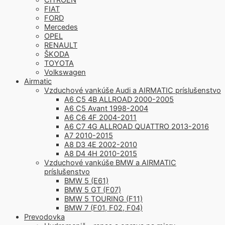
FIAT
FORD
Mercedes
OPEL
RENAULT
ŠKODA
TOYOTA
Volkswagen
Airmatic
Vzduchové vankúše Audi a AIRMATIC príslušenstvo
A6 C5 4B ALLROAD 2000-2005
A6 C5 Avant 1998-2004
A6 C6 4F 2004-2011
A6 C7 4G ALLROAD QUATTRO 2013-2016
A7 2010-2015
A8 D3 4E 2002-2010
A8 D4 4H 2010-2015
Vzduchové vankúše BMW a AIRMATIC
príslušenstvo
BMW 5 (E61)
BMW 5 GT (F07)
BMW 5 TOURING (F11)
BMW 7 (F01, F02, F04)
Prevodovka