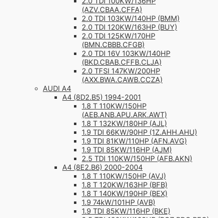
2.0 TDI 100KW/136HP
(AZV.CBAA.CFFA)
2.0 TDI 103KW/140HP (BMM)
2.0 TDI 120KW/163HP (BUY)
2.0 TDI 125KW/170HP
(BMN.CBBB.CFGB)
2.0 TDI 16V 103KW/140HP
(BKD.CBAB.CFFB.CLJA)
2.0 TFSI 147KW/200HP
(AXX.BWA.CAWB.CCZA)
AUDI A4
A4 (8D2.B5) 1994-2001
1.8 T 110KW/150HP
(AEB.ANB.APU.ARK.AWT)
1.8 T 132KW/180HP (AJL)
1.9 TDI 66KW/90HP (1Z.AHH.AHU)
1.9 TDI 81KW/110HP (AFN.AVG)
1.9 TDI 85KW/116HP (AJM)
2.5 TDI 110KW/150HP (AFB.AKN)
A4 (8E2.B6) 2000-2004
1.8 T 110KW/150HP (AVJ)
1.8 T 120KW/163HP (BFB)
1.8 T 140KW/190HP (BEX)
1.9 74kW/101HP (AVB)
1.9 TDI 85KW/116HP (BKE)