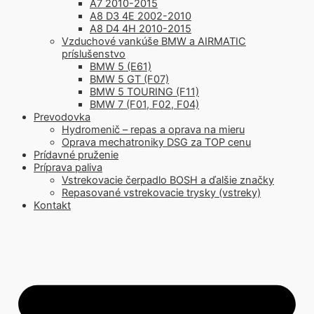
A7 2010-2015
A8 D3 4E 2002-2010
A8 D4 4H 2010-2015
Vzduchové vankúše BMW a AIRMATIC
príslušenstvo
BMW 5 (E61)
BMW 5 GT (F07)
BMW 5 TOURING (F11)
BMW 7 (F01, F02, F04)
Prevodovka
Hydromenič – repas a oprava na mieru
Oprava mechatroniky DSG za TOP cenu
Prídavné pruženie
Príprava paliva
Vstrekovacie čerpadlo BOSH a ďalšie značky
Repasované vstrekovacie trysky (vstreky)
Kontakt