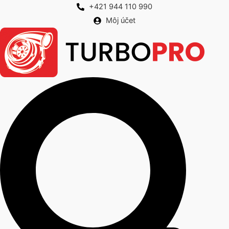
Preskočiť
+421 944 110 990
na
Môj účet
obsah