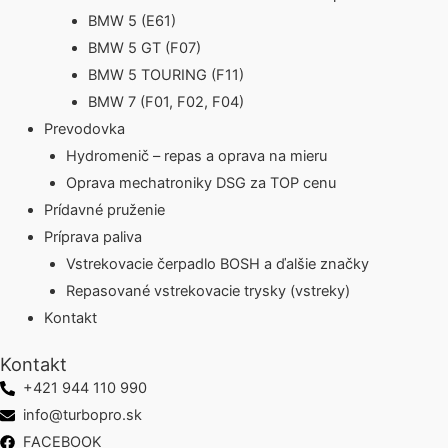
BMW 5 (E61)
BMW 5 GT (F07)
BMW 5 TOURING (F11)
BMW 7 (F01, F02, F04)
Prevodovka
Hydromenič – repas a oprava na mieru
Oprava mechatroniky DSG za TOP cenu
Prídavné pruženie
Príprava paliva
Vstrekovacie čerpadlo BOSH a ďalšie značky
Repasované vstrekovacie trysky (vstreky)
Kontakt
Kontakt
+421 944 110 990
info@turbopro.sk
FACEBOOK