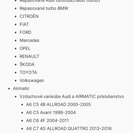
Repasované Audi turbodúchadlo (turbo)
Repasované turbo BMW
CITROËN
FIAT
FORD
Mercedes
OPEL
RENAULT
ŠKODA
TOYOTA
Volkswagen
Airmatic
Vzduchové vankúše Audi a AIRMATIC príslušenstvo
A6 C5 4B ALLROAD 2000-2005
A6 C5 Avant 1998-2004
A6 C6 4F 2004-2011
A6 C7 4G ALLROAD QUATTRO 2013-2016