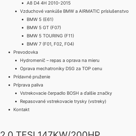
A8 D4 4H 2010-2015
Vzduchové vankúše BMW a AIRMATIC príslušenstvo
BMW 5 (E61)
BMW 5 GT (F07)
BMW 5 TOURING (F11)
BMW 7 (F01, F02, F04)
Prevodovka
Hydromenič – repas a oprava na mieru
Oprava mechatroniky DSG za TOP cenu
Prídavné pruženie
Príprava paliva
Vstrekovacie čerpadlo BOSH a ďalšie značky
Repasované vstrekovacie trysky (vstreky)
Kontakt
2.0 TFSI 147KW/200HP