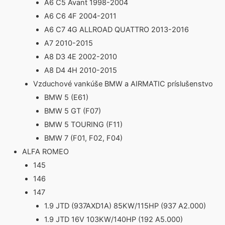
A6 C5 Avant 1998-2004
A6 C6 4F 2004-2011
A6 C7 4G ALLROAD QUATTRO 2013-2016
A7 2010-2015
A8 D3 4E 2002-2010
A8 D4 4H 2010-2015
Vzduchové vankúše BMW a AIRMATIC príslušenstvo
BMW 5 (E61)
BMW 5 GT (F07)
BMW 5 TOURING (F11)
BMW 7 (F01, F02, F04)
ALFA ROMEO
145
146
147
1.9 JTD (937AXD1A) 85KW/115HP (937 A2.000)
1.9 JTD 16V 103KW/140HP (192 A5.000)