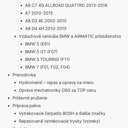
A6 C7 4G ALLROAD QUATTRO 2013-2016
A7 2010-2015
A8 D3 4E 2002-2010
A8 D4 4H 2010-2015
Vzduchové vankúše BMW a AIRMATIC príslušenstvo
BMW 5 (E61)
BMW 5 GT (F07)
BMW 5 TOURING (F11)
BMW 7 (F01, F02, F04)
Prevodovka
Hydromenič – repas a oprava na mieru
Oprava mechatroniky DSG za TOP cenu
Prídavné pruženie
Príprava paliva
Vstrekovacie čerpadlo BOSH a ďalšie značky
Repasované vstrekovacie trysky (vstreky)