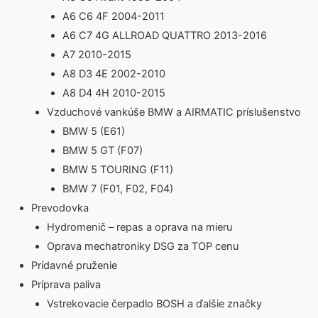
A6 C6 4F 2004-2011
A6 C7 4G ALLROAD QUATTRO 2013-2016
A7 2010-2015
A8 D3 4E 2002-2010
A8 D4 4H 2010-2015
Vzduchové vankúše BMW a AIRMATIC príslušenstvo
BMW 5 (E61)
BMW 5 GT (F07)
BMW 5 TOURING (F11)
BMW 7 (F01, F02, F04)
Prevodovka
Hydromenič – repas a oprava na mieru
Oprava mechatroniky DSG za TOP cenu
Prídavné pruženie
Príprava paliva
Vstrekovacie čerpadlo BOSH a ďalšie značky