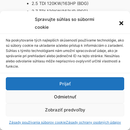
2.5 TDI 120KW/163HP (BDG)
2.7 TDI 120KW/163HP (BSG)
2.7 TDI 132KW/180HP (BPP)
Spravujte súhlas so súbormi
3.0 TDI 150KW/204HP (BKN)
cookie
3.0 TDI 171KW/233HP (ASB)
Na poskytovanie tých najlepších skúseností používame technológie, ako
A4 (8K2.B8) 2007-DOTERAZ
sú súbory cookie na ukladanie a/alebo prístup k informáciám o zariadení.
1.8 TFSI 118KW/160HP (CABB.CDHB)
Súhlas s týmito technológiami nám umožní spracovávať údaje, ako je
správanie pri prehliadaní alebo jedinečné ID na tejto stránke. Nesúhlas
1.8 TFSI 125KW/170HP (CJEB)
alebo odvolanie súhlasu môže nepriaznivo ovplyvniť určité vlastnosti a
1.8 TFSI 88KW/120HP (CABA.CDHA)
funkcie.
2.0 TDI 100KW/136HP (CAGB.CJCB)
2.0 TDI 105KW/143HP
Prijať
(CAGA.CJCA.CMEA.CMFA)
Odmietnuť
2.0 TDI 110KW/150HP (CJCD.CMFB)
2.0 TDI 120KW/163HP (CAHB.CGLD)
Zobraziť predvoľby
2.0 TDI 125KW/170HP (CAHA)
2.0 TDI 88KW/120HP (CAGC.CJCC)
Zásady používania súborov cookie
Zásady ochrany osobných údajov
2.0 TFSI 132KW/180HP (CAEA.CDNB.CFKA)